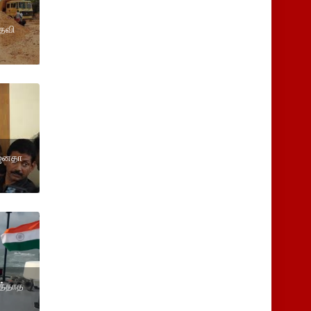
உதவி
 ஜனதா
ுத்தாத