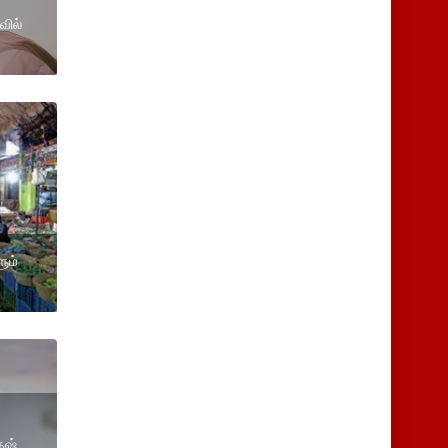
வில்
ும்
ேஷ்