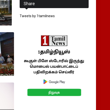
Share
ாசி-
்
Tweets by 1tamilnews
்கம்
 -