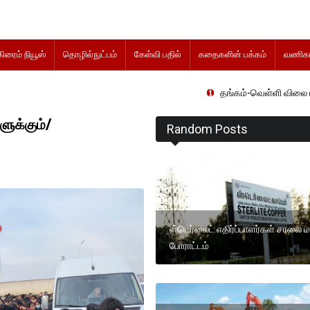
கிரைம் நியூஸ்
தொழில்நுட்பம்
கேள்வி பதில்
கதைகளின் பக்கம்
வணிகம
தங்கம்-வெள்ளி விலை மாற்றமின்றிதொடர
ுக்கும்/
Random Posts
ஸ்டெர்லைட் எதிர்ப்பாளர்கள் சாலை ம
போராட்டம்