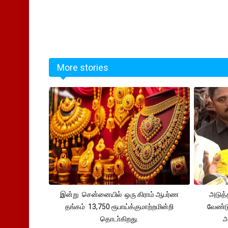
More stories
இன்று சென்னையில் ஒரு கிராம் ஆபர்ண
அடுத்
தங்கம் 13,750 ரூபாய்க்குமாற்றமின்றி
வேண்டு
தொடா்கிறது.
அ