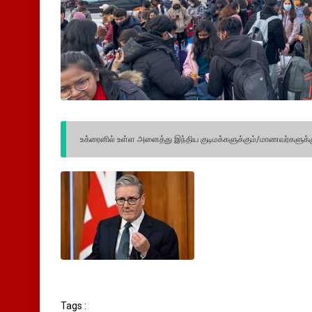
உக்ரைனில் உள்ள அனைத்து இந்திய குடிமக்களுக்கும்/மாணவர்களு
Tags :