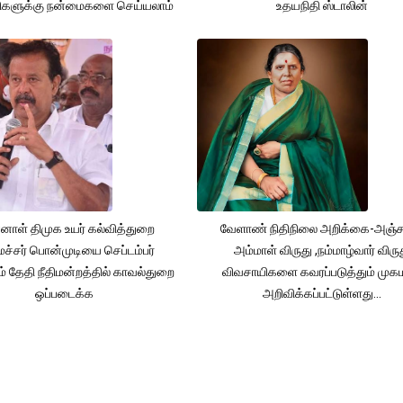
ிகளுக்கு நன்மைகளை செய்யலாம்
உதயநிதி ஸ்டாலின்
னாள் திமுக உயர் கல்வித்துறை
வேளாண் நிதிநிலை அறிக்கை-அஞ்
்சர் பொன்முடியை செப்டம்பர்
அம்மாள் விருது ,நம்மாழ்வார் விரு
் தேதி நீதிமன்றத்தில் காவல்துறை
விவசாயிகளை கவரப்படுத்தும் முக
ஒப்படைக்க
அறிவிக்கப்பட்டுள்ளது...