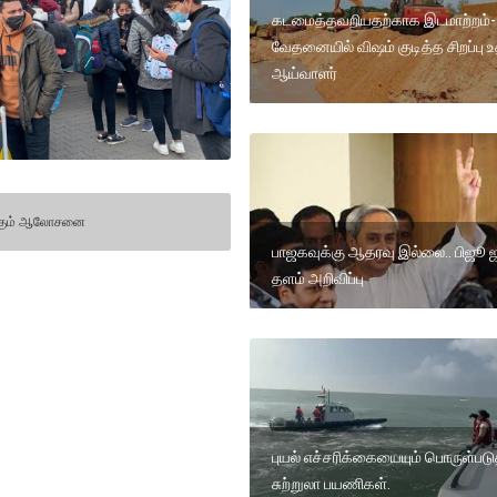
கடமைத்தவறியதற்காக இடமாற்றம்-
வேதனையில் விஷம் குடித்த சிறப்பு 
ஆய்வாளர்
க்கும் ஆலோசனை
பாஜகவுக்கு ஆதரவு இல்லை.. பிஜூ
தளம் அறிவிப்பு
புயல் எச்சரிக்கையையும் பொருள்பட
சுற்றுலா பயணிகள்.