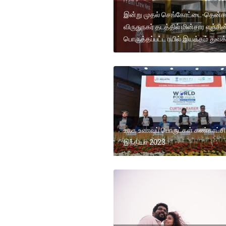
இன்று முதல் செங்கோட்டை-தென்க
விருதுநகர் தடத்தில் மின்சார எஞ்சின
பொருத்தப்பட்ட ரயில் இயக்கம் துவக
உலக உணவுப் பொருட்கள் கண்காட்சி
இந்தியா 2023