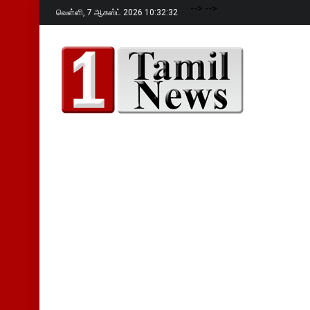
-->
-->
வெள்ளி,
7 ஆகஸ்ட் 2026 10:32:34