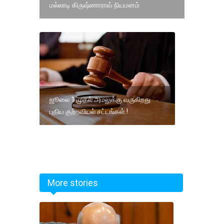
மல்லாடி கிருஷ்ணாராவ் நியமனம்
ஜூலை 1 முதல் அமலுக்கு வருகிறது
புதிய குற்றவியல் சட்டங்கள்.!
More stories