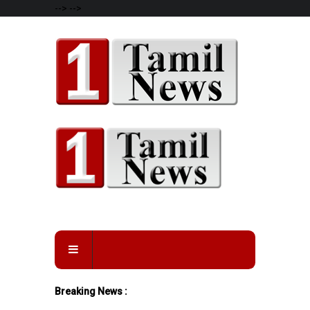
-->
-->
Breaking News :