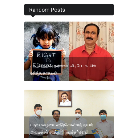
Random Posts
காதலி தற்கொலையை வீடியோ காலில்
ரசித்த காதலன்
பருவமழையை எதிர்கொள்ளத் தயார்:
அமைச்சர் சாத்தூர் ராமச்சந்திரன்