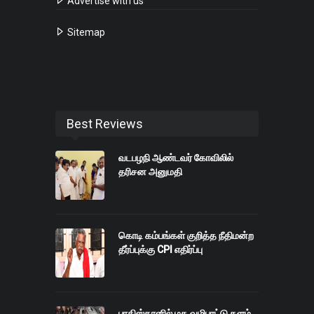
Advertise with us
Sitemap
Best Reviews
வடபழநி ஆண்டவர் கோவிலில்
தரிசன அனுமதி
கொடி கம்பங்கள் குறித்த நீதிமன்ற
தீர்ப்புக்கு CPI எதிர்ப்பு
பாகிஸ்தானில் மத வழிபாட்டு தளம்