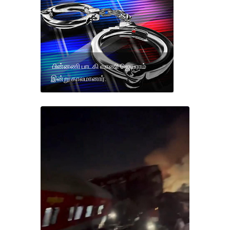
பின்னணி பாடகி வாணி ஜெயராம்
இன்று காலமானார்.