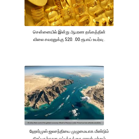
சென்னையில் இன்று ஆபரண தங்கத்தின்
விலை சவரனுக்கு 520. .00 ரூபாய் உயர்வு .
ஹோர்முஸ் ஜலசந்தியை முழுமையாக மீண்டும்
திறப்பதற்கான ஒப்பந்தத்தை ஈரான் மற்றும்