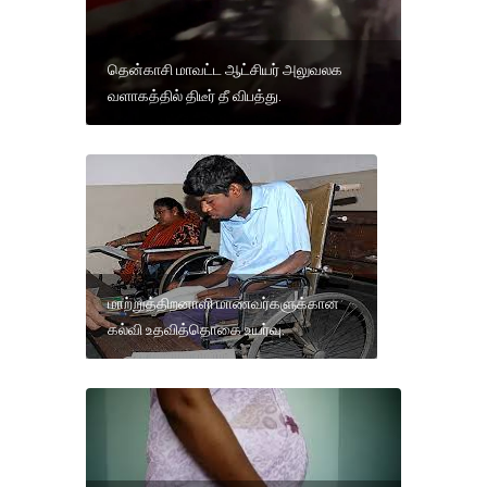
தென்காசி மாவட்ட ஆட்சியர் அலுவலக
வளாகத்தில் திடீர் தீ விபத்து.
மாற்றுத்திறனாளி மாணவர்களுக்கான
கல்வி உதவித்தொகை உயர்வு.