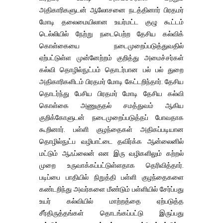
அதிகாரிகளுடன் ஆலோசனை நடத்தினார் பிரதமர்
மோடி தலைமையிலான உயர்மட்ட குழு கூட்டம்
டெல்லியில் நேற்று நடைபெற்ற தேசிய கல்விக்
கொள்கையை நடைமுறைப்படுத்துவதில்
ஏற்பட்டுள்ள முன்னேற்றம் குறித்து அமைச்சர்கள்
கல்வி தொழில்நுட்பம் தொடர்பான பல் பல் துறை
அதிகாரிகளிடம் பிரதமர் மோடி கேட்டறிந்தார். தேசிய
தொடர்ந்து பேசிய பிரதமர் மோடி தேசிய கல்வி
கொள்கை அணுகுதல் சமத்துவம் ஆகிய
குறிக்கோளுடன் நடைமுறைப்படுத்தப் போவதாக
கூறினார். பள்ளி குழந்தைகள் அதிகப்படியான
தொழில்நுட்ப வழிபாட்டை தவிர்க்க ஆன்லைனில்
மட்டும் ஆஃப்லைன் என இரு வழிகளிலும் கற்றல்
முறை உருவாக்கப்பட்டுள்ளதாக தெரிவித்தார்.
படிப்பை பாதியில் நிறுத்தி பள்ளி குழந்தைகளை
கண்டறிந்து அவர்களை மீண்டும் பள்ளியில் சேர்ப்பது
உயர் கல்வியில் மாற்றத்தை ஏற்படுத்த
சீர்திருத்தங்கள் தொடங்கப்பட்டு இருப்பது