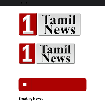
-->
-->
Breaking News :