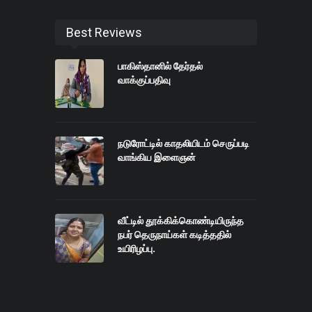
Best Reviews
பாகிஸ்தானில் தேர்தல்
வாக்குப்பதிவு
நடுரோட்டில் காதலியிடம் செருப்படி
வாங்கிய இளைஞன்
வீட்டில் தூக்கிக்கொண்டியிருந்த
நபர் தெருநாய்கள் கடித்ததில்
உயிரிழப்பு.