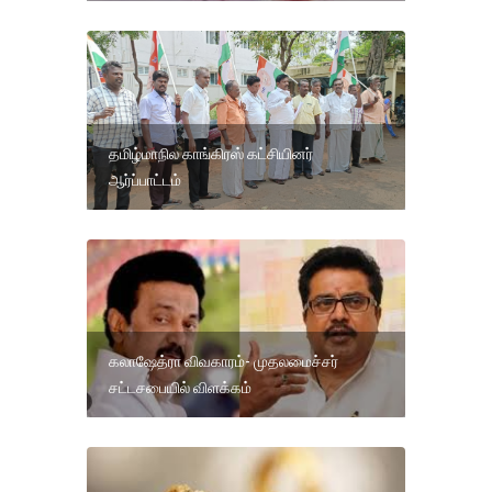
தமிழ்மாநில காங்கிரஸ் கட்சியினர்
ஆர்ப்பாட்டம்
கலாஷேத்ரா விவகாரம்- முதலமைச்சர்
சட்டசபையில் விளக்கம்