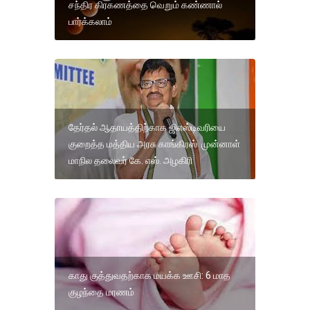
சந்திர கிரகணத்தை வெறும் கண்ணால்
பார்க்கலாம்
தேர்தல் ஆதாயத்திற்காக ஜிஎஸ்டிவரியை
குறைத்த மத்திய அரசு காங்கிரஸ் முன்னாள்
மாநில தலைவர் கே. எஸ். அழகிரி
காது குத்துவதற்காக மயக்க ஊசி: 6 மாத
குழந்தை மரணம்