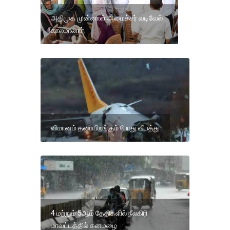
அதிமுக முன்னாள் அமைச்சர் வடிவேல்
காலமானார்
விமானம் தரையிறங்கும் போது விபத்து
4 மற்றும் 5ஆம் தேதிகளில் நீலகிரி
மாவட்டத்தில் கனமழை