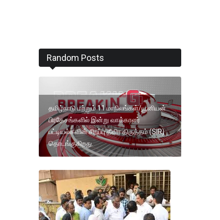
Random Posts
தமிழ்நாடு மற்றும் 11 மாநிலங்கள்/யூனியன்
பிரதேசங்களில் இன்று வாக்காளர்
பட்டியல்களின் சிறப்பு தீவிர திருத்தம் (SIR)
தொடங்குகிறது.