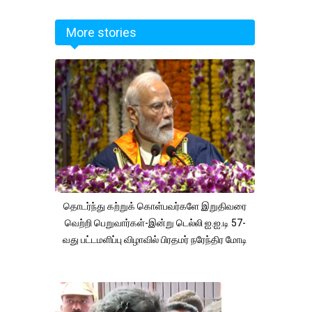
More stories
தொடர்ந்து கற்றுக் கொள்பவர்களே இறுதிவரை
வெற்றி பெறுவார்கள்-இன்று டெல்லி ஐ.ஐ.டி 57-
வது பட்டமளிப்பு விழாவில் பிரதமர் நரேந்திர மோடி