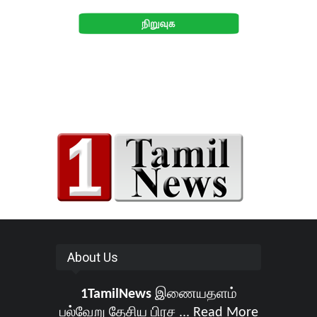
About Us
1TamilNews
இணையதளம்
பல்வேறு தேசிய பிரச ...
Read More