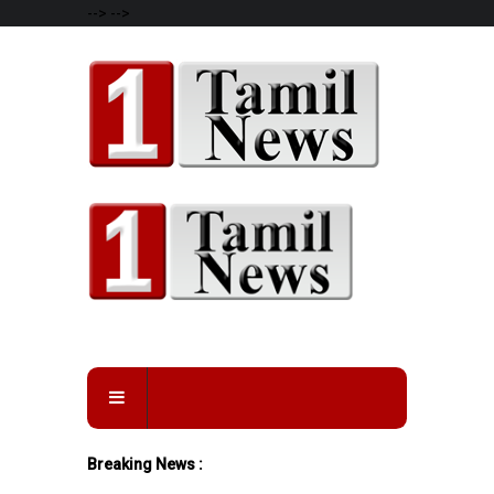
-->
-->
Breaking News :