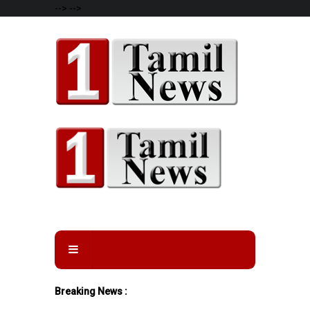
-->
-->
Breaking News :