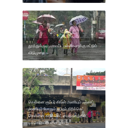
தூத்துக்குடி , மாவட்ட பள்ளிகளுக்கு மட்டும்
விடுமுறை.
சென்னை சூப்பர் கிங்ஸ் அணியும் பஞ்சாப்
அணியும் மோதும் ஐபிஎல் கிரிக்கெட்
சென்னை கிரிக்கெட் மைதானத்தில்
டிக்கெட் விற்பனை இன்று..