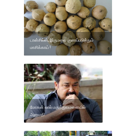
டான்சில்ஸ், இருமலை குணப்படுத்தும்
மாசிக்காய் !
மோகன் லால் மருத்துவமனையில்
அனுமதி