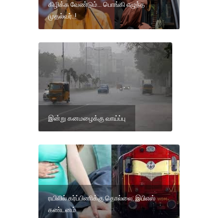
கிழிக்க வேண்டும்… பொங்கி எழுந்த
முதல்வர்..!
இன்று கனமழைக்கு வாய்ப்பு
ரயிலில் கர்ப்பிணிக்கு தொல்லை: இபிஎஸ்
கண்டனம்