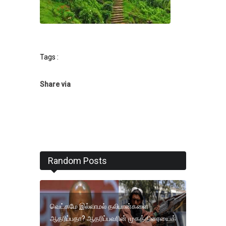
Tags :
Share via
Random Posts
வெட்கமே இல்லாமல் தலிபான்களை
ஆதரிப்பதா? ஆதரிப்பவரின் முகத்திரையைக்