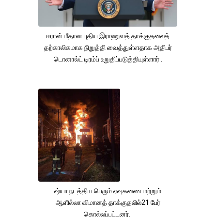
ஈரான் மீதான புதிய இராணுவத் தாக்குதலைத்
தற்காலிகமாக நிறுத்தி வைத்துள்ளதாக அதிபர்
டொனால்ட் டிரம்ப் உறுதிப்படுத்தியுள்ளார் .
ஷ்யா நடத்திய பெரும் ஏவுகணை மற்றும்
ஆளில்லா விமானத் தாக்குதலில்21 பேர்
கொல்லப்பட்டனர்.