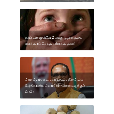
தாய் கண்முன்னே 2 வயது குழந்தையை
பலாத்காரம் செய்த கள்ளக்காதலன்
அரசு ஆரம்ப சுகாதாரநிலையத்தில் ஆய்வு
மேற்கொண்ட அமைச்சர் -அனைவருக்கும்
மெமோ