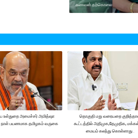
கணவன்.தற்கொலை
ிய உள்துறை அமைச்சர் அமித்ஷா
தொகுதி மறு வரையறை குறித்த
 நாள் பயணமாக தமிழகம் வருகை
கூட்டத்தில் அதிமுக,தேமுதிக, மக்கள்
மையம் கலந்து கொள்ளாது .