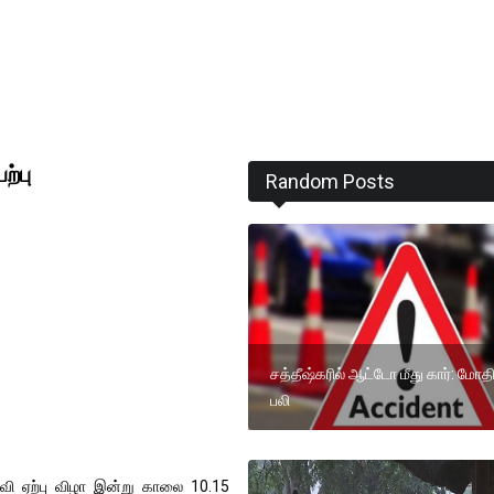
ற்பு
Random Posts
சத்தீஷ்கரில் ஆட்டோ மீது கார்: மோதி
பலி
வி ஏற்பு விழா இன்று காலை 10.15