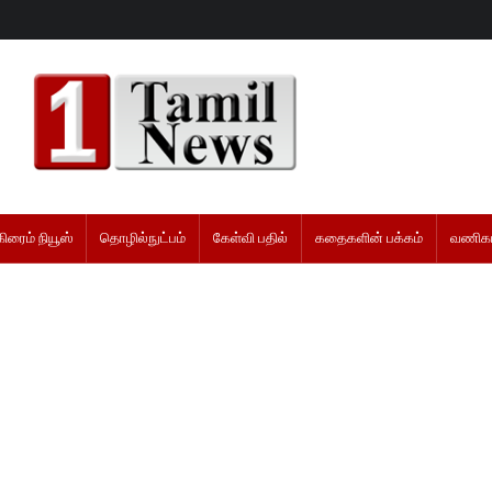
கிரைம் நியூஸ்
தொழில்நுட்பம்
கேள்வி பதில்
கதைகளின் பக்கம்
வணிகம