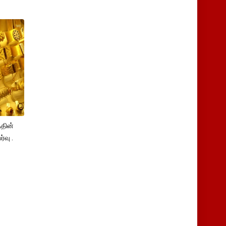
தின்
்வு .