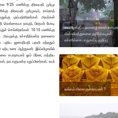
லை 9.25 மணிக்கு திரவுபதி முர்மு
ு திரவுபதி முர்முவும், ராம்நாத்
க்கு புறப்படுகிறார்கள். அவர்கள்
 வெங்கையா நாயுடு, பிரதமர் மோடி
வடகிழக்கு பருவமழை காலம் என்பத
ச் செல்கிறார்கள். 10.15 மணிக்கு
மின் விபத்துகளை தவிர்க்கமுன்
ார். அவருக்கு உச்சநீதிமன்ற தலைமை
எச்சரிக்கை பாதுகாப்பு குறிப்பு:
். புதிய ஜனாதிபதி பதவி ஏற்றதும்
ி ஏற்பு உரை ஆற்றுவார். இவ்விழாவில்
ை சபாநாயகர் ஓம் பிர்லா, மத்திய
், நாடாளுமன்ற உறுப்பினர்கள், உயர்
தங்கம் விலை குறைவு ஏன் ?