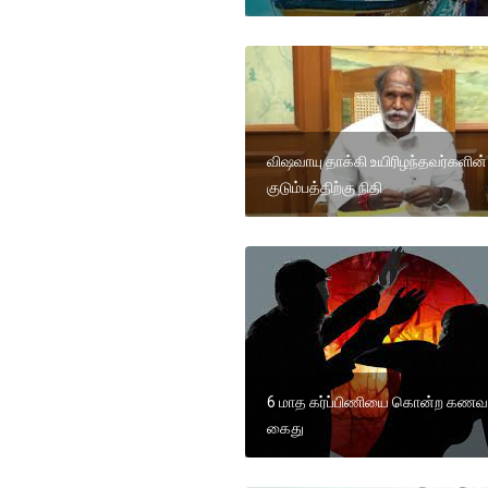
விஷவாயு தாக்கி உயிரிழந்தவர்களின்
குடும்பத்திற்கு நிதி
6 மாத கர்ப்பிணியை கொன்ற கணவ
கைது