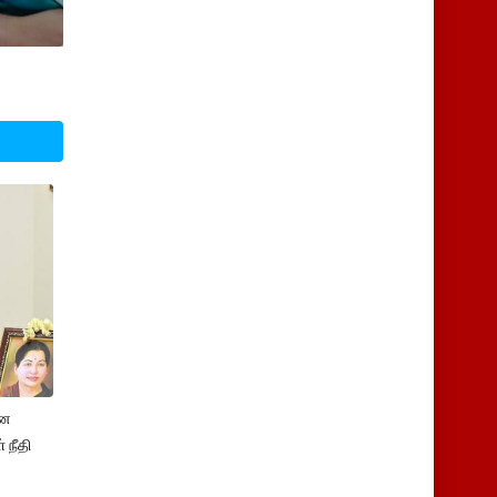
ான
 நீதி