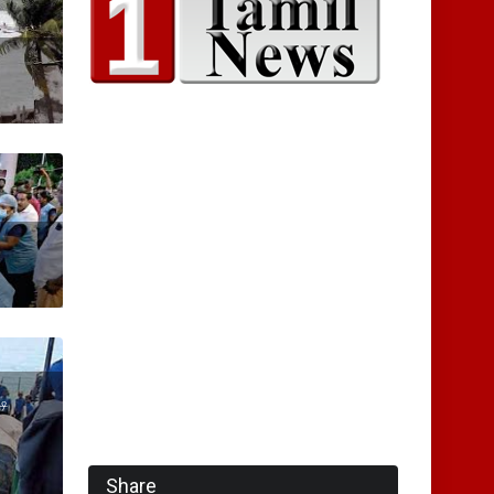
டி
Share