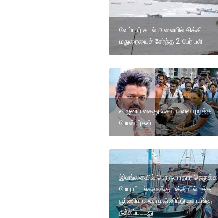
வேம்பார் கடல் அலையில் சிக்கி
மதுரையைச் சேர்ந்த 2 பேர் பலி
விஜயை கைது செய்ய வலியுறுத்தி
போஸ்டர்கள்.
இலங்கையில் பொருளாதார நெருக்க
போராட்டங்களுக்கு மத்தியில் புத்த
பூர்ணிமாவை முன்னிட்டு ஊரடங்கு
நீக்கப்பட்டது