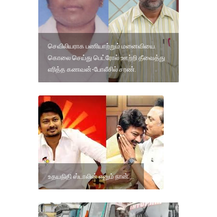
செவிலியராக பணியாற்றும் மனைவியை
கொலை செய்து பெட்ரோல் ஊற்றி தீவைத்து
எரித்த கணவன்-போலீசில் சரண்.
உதயநிதி ஸ்டாலின் எனும் நான்....