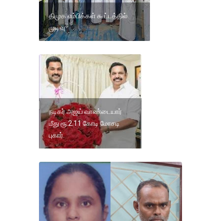
திமுக எம்பிக்கள் கூட்டத்தில்
முடிவு
நடிகர் அஜய் வாண்டையார்
மீது ரூ.2.11 கோடி மோசடி
புகார்.