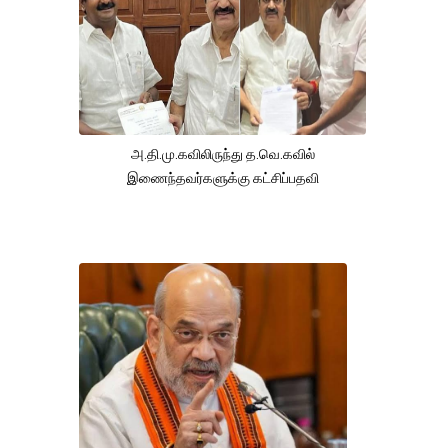
அ.தி.மு.கவிலிருந்து த.வெ.கவில்
இணைந்தவர்களுக்கு கட்சிப்பதவி