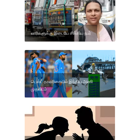
லாரிகளுக்கு இடையே சிக்கிய நபர்
டெஸ்ட் தரவரிசையில் இந்திய அணி
முதலிடம்