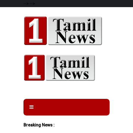
-->
-->
Breaking News :