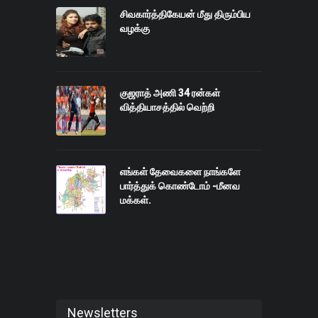
சிவகார்த்திகேயன் மீது திரும்பிய
வழக்கு
குஜராத் அணி 34 ரன்கள்
வித்தியாசத்தில் வெற்றி
எங்கள் தேவைகளை நாங்களே
பார்த்துக் கொண்டோம் -மீனவ
மக்கள்.
Newsletters