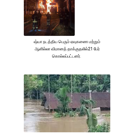
ஷ்யா நடத்திய பெரும் ஏவுகணை மற்றும்
ஆளில்லா விமானத் தாக்குதலில்21 பேர்
கொல்லப்பட்டனர்.