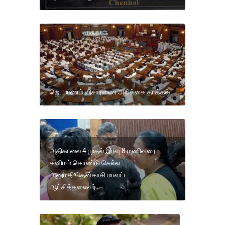
ஜெ. மரணம் விசாரணை அறிக்கை தாக்கல்
அதிகாலை 4 முதல் இரவு 8 மணிவரை
கனிமம் கொண்டு செல்ல
அனுமதி:தென்காசி மாவட்ட
ஆட்சித்தலைவர்