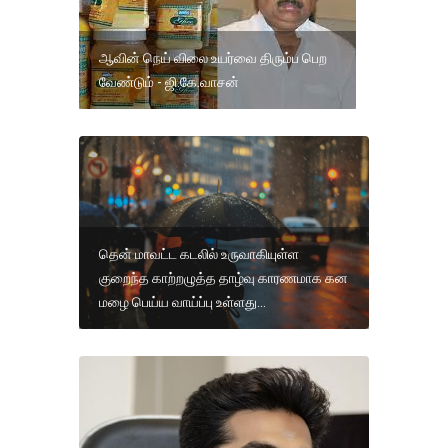
ஆவின் நெய் விலை உயர்வை திரும்ப பெற
வேண்டும் - ஜி.கே.வாசன்
தென் மாவட்ட கடலில் உருவாகியுள்ள
குறைந்த காற்றழுத்த தாழ்வு காரணமாக கன
மழை பெய்ய வாய்ப்பு உள்ளது...