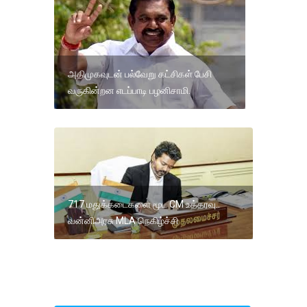
அதிமுகவுடன் பல்வேறு கட்சிகள் பேசி
வருகின்றன எடப்பாடி பழனிசாமி.
717 மதுக்கடைகளை மூட CM உத்தரவு..
வன்னிஅரசு MLA நெகிழ்ச்சி