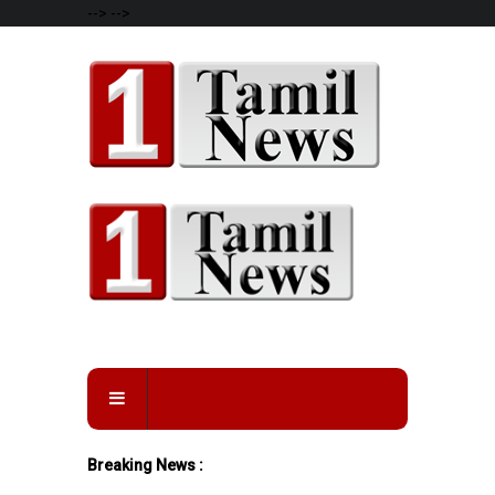
-->
-->
Breaking News :