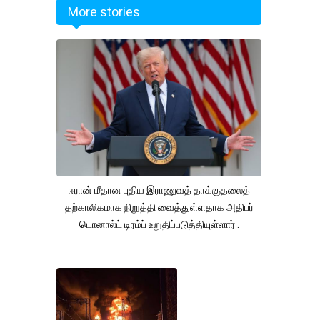
More stories
ஈரான் மீதான புதிய இராணுவத் தாக்குதலைத்
தற்காலிகமாக நிறுத்தி வைத்துள்ளதாக அதிபர்
டொனால்ட் டிரம்ப் உறுதிப்படுத்தியுள்ளார் .