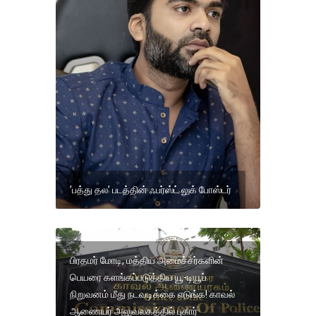
’பத்து தல’ படத்தின் ஃபர்ஸ்ட் லுக் போஸ்டர்
பிரதமர் மோடி, மத்திய அமைச்சர்களின்
பெயரை களங்கப்படுத்திய யூ-டியூப்
நிறுவனம் மீது நடவடிக்கை எடுங்க! காவல்
ஆணையர் அலுவலகத்தில் புகார்