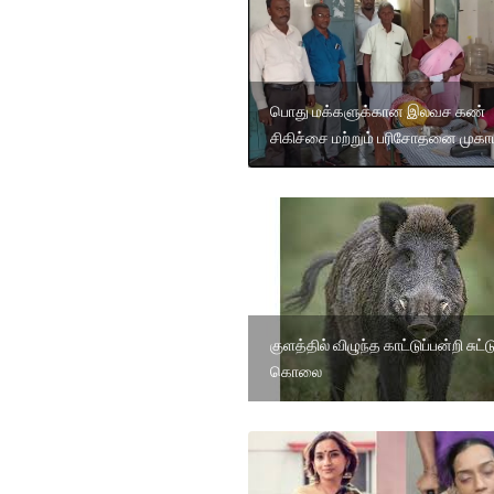
பொது மக்களுக்கான இலவச கண்
சிகிச்சை மற்றும் பரிசோதனை முகா
குளத்தில் விழுந்த காட்டுப்பன்றி சுட்ட
கொலை