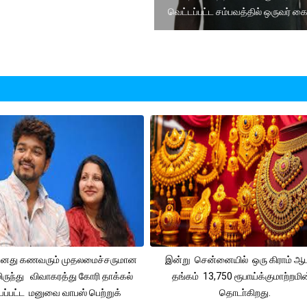
வெட்டப்பட்ட சம்பவத்தில் ஒருவர் கை
 தனது கணவரும் முதலமைச்சருமான
இன்று சென்னையில் ஒரு கிராம் ஆ
ிருந்து விவாகரத்து கோரி தாக்கல்
தங்கம் 13,750 ரூபாய்க்குமாற்றமின
ப்பட்ட மனுவை வாபஸ் பெற்றுக்
தொடா்கிறது.