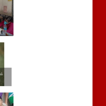
ம்
ுக்