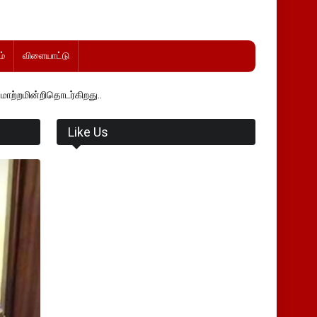
்
விளையாட்டு
்கிறது..
Like Us