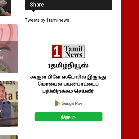
்
Share
Tweets by 1tamilnews
ளை
கா
ர்