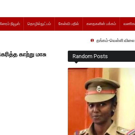
கிரைம் நியூஸ்
தொழில்நுட்பம்
கேள்வி பதில்
கதைகளின் பக்கம்
வணிகம
தங்கம்-வெள்ளி விலை மாற்றமின்றிதொடர
ரித்த காற்று மாசு
Random Posts