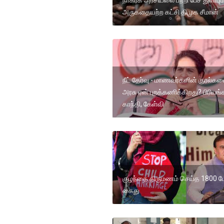
நாகரீக அரசியலை பற்றி பேச துளியும
அருகதையற்ற கட்சி திமுக சீமான்
நீட் தேர்வு - மாணவர்களின் குரல்க
அரசு ஏன் புறக்கணிக்கிறது? பிரியங்
காந்தி, கேள்வி
குழந்தை திருமணம் செய்த 1800 பே
கைது