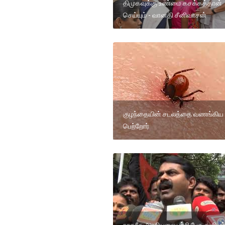
திமுகவுக்கு உண்மை கசக்கத்தான்
செய்யும் - வானதி சீனிவாசன்
குழந்தையின் சடலத்தை வணங்கிய
பெற்றோர்