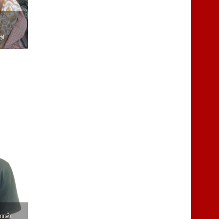
து
ளால்