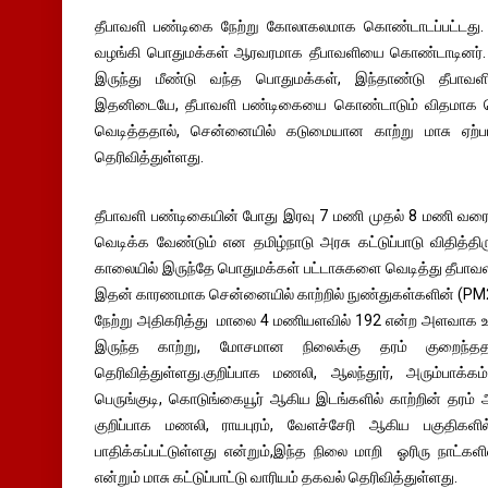
தீபாவளி பண்டிகை நேற்று கோலாகலமாக கொண்டாடப்பட்டது. ப
வழங்கி பொதுமக்கள் ஆரவரமாக தீபாவளியை கொண்டாடினர். 
இருந்து மீண்டு வந்த பொதுமக்கள், இந்தாண்டு தீபாவள
இதனிடையே, தீபாவளி பண்டிகையை கொண்டாடும் விதமாக பொ
வெடித்ததால், சென்னையில் கடுமையான காற்று மாசு ஏற்பட்ட
தெரிவித்துள்ளது.
தீபாவளி பண்டிகையின் போது இரவு 7 மணி முதல் 8 மணி வரை ஒ
வெடிக்க வேண்டும் என தமிழ்நாடு அரசு கட்டுப்பாடு விதித்தி
காலையில் இருந்தே பொதுமக்கள் பட்டாசுகளை வெடித்து தீ
இதன் காரணமாக சென்னையில் காற்றில் நுண்துகள்களின் (PM2
நேற்று அதிகரித்து மாலை 4 மணியளவில் 192 என்ற அளவாக உயர
இருந்த காற்று, மோசமான நிலைக்கு தரம் குறைந்ததாக
தெரிவித்துள்ளது.குறிப்பாக மணலி, ஆலந்தூர், அரும்பாக்கம
பெருங்குடி, கொடுங்கையூர் ஆகிய இடங்களில் காற்றின் தரம்
குறிப்பாக மணலி, ராயபுரம், வேளச்சேரி ஆகிய பகுதிகள
பாதிக்கப்பட்டுள்ளது என்றும்,இந்த நிலை மாறி ஓரிரு நாட்களில
என்றும் மாசு கட்டுப்பாட்டு வாரியம் தகவல் தெரிவித்துள்ளது.