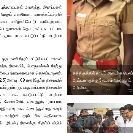
ுத்தாடைகள் அணிந்து, இனிப்புகள்
மேலும் கொரோனா காலக்கட்டத்தில்
ியை மகிழ்ச்சியோடு வரவேற்றனர்.
துமக்கள் தொடர்ச்சியாக பட்டாசு
தாக மாசு கட்டுப்பாட்டு வாரியம்
ரு மணி நேரம் மட்டுமே பட்டாசுகள்
ருந்த நிலையில், பொதுமக்கள் நேற்று
கத்திகுத்தில் காயம் அடைந்த பெண
பாவளியை கோலாகலமாக கொண்டாடினர்.
ஆய்வாளருக்கு 5 லடசம் நிவாரணம்
.5)அளவு 109 என இருந்த நிலையில்
அறிவிப்பு
்ந்துள்ளது. பாதுகாப்பான நிலையில்
 மாசு கட்டுப்பாட்டு வாரியம்
், வேளச்சேரி, எண்ணூர், ராயபுரம்,
 அதிகளவு மாசு அடைந்துள்ளதாகவும்
ில் காற்றின் தரம் மிக அதிகமாக
் இயல்பு நிலைக்கு திரும்பி விடும்