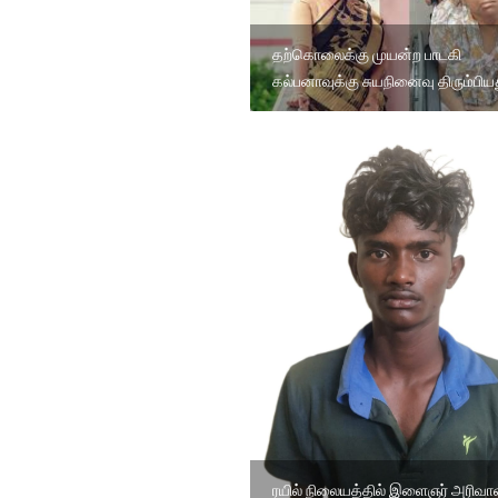
தற்கொலைக்கு முயன்ற பாடகி
கல்பனாவுக்கு சுயநினைவு திரும்பிய
ரயில் நிலையத்தில் இளைஞர் அரிவா