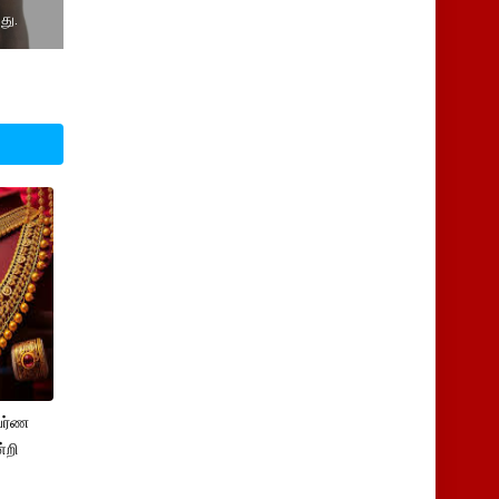
து.
பர்ண
்றி