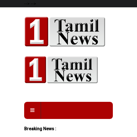
-->
-->
Breaking News :