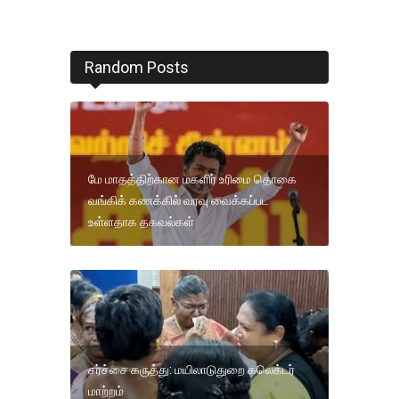
Random Posts
மே மாதத்திற்கான மகளிர் உரிமை தொகை
வங்கிக் கணக்கில் வரவு வைக்கப்பட
உள்ளதாக தகவல்கள்
சர்ச்சை கருத்து: மயிலாடுதுறை கலெக்டர்
மாற்றம்