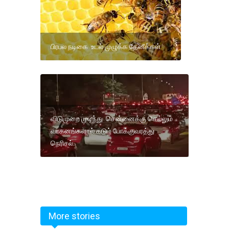
பிரபல நடிகை உடல் முழுக்க தேனீக்கள்
விடுமுறை முடிந்து சென்னைக்கு செல்லும்
வாகனங்களால் கடும் போக்குவரத்து
நெரிசல்.
More stories