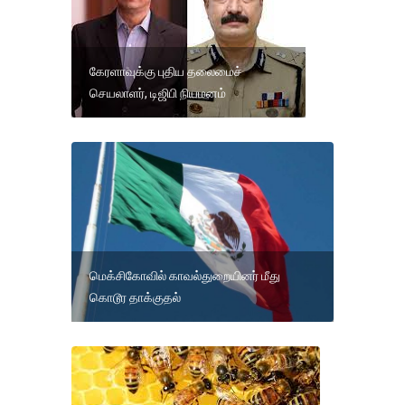
கேரளாவுக்கு புதிய தலைமைச்
செயலாளர், டிஜிபி நியமனம்
மெக்சிகோவில் காவல்துறையினர் மீது
கொடூர தாக்குதல்