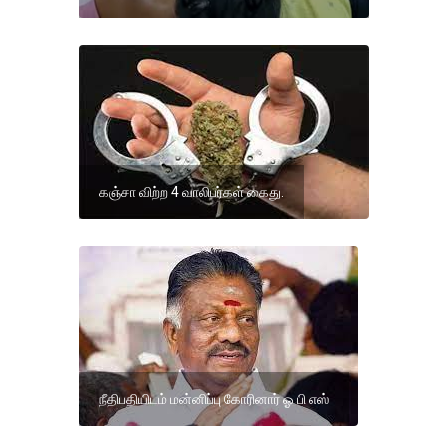
கஞ்சா விற்ற 4 வாலிபர்கள் கைது.
நீதிபதியிடம் மன்னிப்பு கோரினார் ஓ பி எஸ்