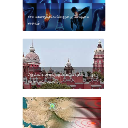
கை கால் மூட்டு வலிகளுக்கு மேல்பூச்சு
தைலம்
அறக்கட்டளைக்கு நஷ்டஈடு வழங்க யூ-டியூப்
சேனலுக்கு உத்தரவு