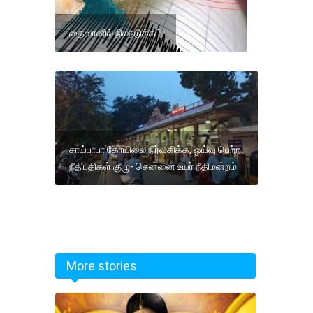
தைவானில் நிலநடுக்கம்
சாய்பாபா கோயிலை நிர்வகிக்க, ஓய்வு பெற்ற
நீதிபதிகள் குழு- சென்னை உயர் நீதிமன்றம்.
More stories