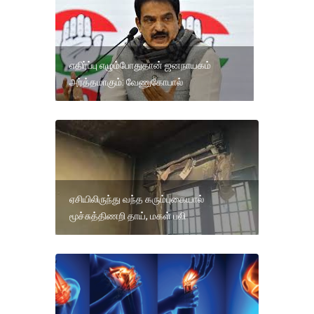
எதிர்ப்பு எழும்போதுதான் ஜனநாயகம்
அர்த்தமாகும்: வேணுகோபால்
ஏசியிலிருந்து வந்த கரும்புகையால்
மூச்சுத்திணறி தாய், மகள் பலி