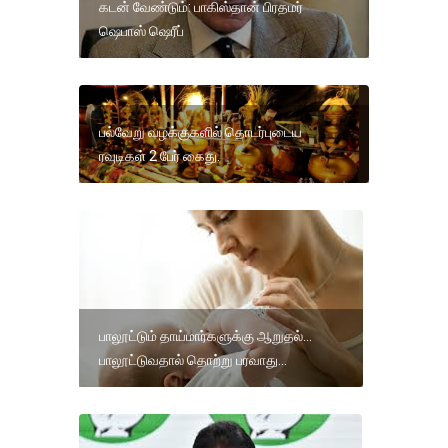
கடன் வேண்டும்: பாகிஸ்தான் பிரதமர்
ஷெபாஸ் ஷெரீப்
பல்வேறு வழக்குகளில் தொடர்புடைய
ரவுடிகள் 2 பேர் கைது.
பாலூட்டும் தாய்மார்களுக்கு ஆறுதல்...
பாலூட்டுவதால் தொற்று பரவாது...