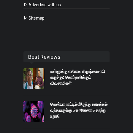
Advertise with us
Sitemap
Best Reviews
கள்ளுக்கு எதிராக கிருஷ்ணசாமி
கருத்து: கொந்தளிக்கும்
விவசாயிகள்
கென்யா நாட்டில் இருந்து நாமக்கல்
வந்தவருக்கு கொரோனா தொற்று
உறுதி