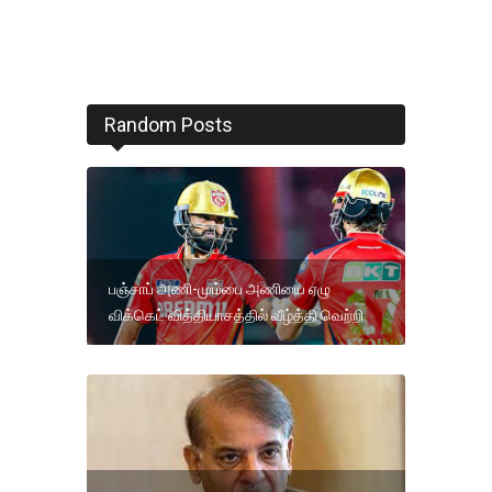
Random Posts
பஞ்சாப் அணி-மும்பை அணியை ஏழு
விக்கெட் வித்தியாசத்தில் வீழ்த்தி வெற்றி