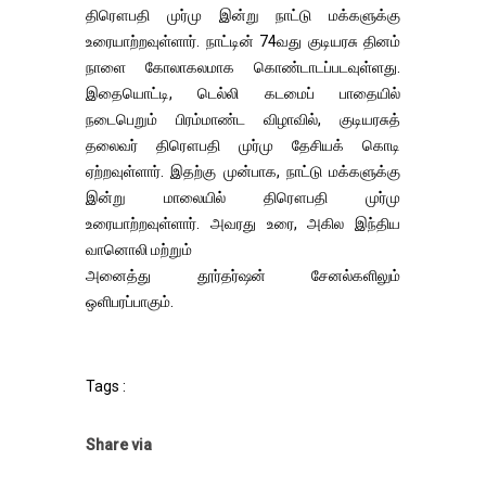
திரௌபதி முர்மு இன்று நாட்டு மக்களுக்கு
உரையாற்றவுள்ளார். நாட்டின் 74வது குடியரசு தினம்
நாளை கோலாகலமாக கொண்டாடப்படவுள்ளது.
இதையொட்டி, டெல்லி கடமைப் பாதையில்
நடைபெறும் பிரம்மாண்ட விழாவில், குடியரசுத்
தலைவர் திரௌபதி முர்மு தேசியக் கொடி
ஏற்றவுள்ளார். இதற்கு முன்பாக, நாட்டு மக்களுக்கு
இன்று மாலையில் திரௌபதி முர்மு
உரையாற்றவுள்ளார். அவரது உரை, அகில இந்திய
வானொலி மற்றும்
அனைத்து தூர்தர்ஷன் சேனல்களிலும்
ஒளிபரப்பாகும்.
Tags :
Share via