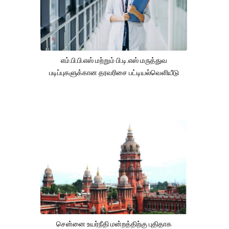
எம்.பி.பி.எஸ் மற்றும் பி.டி.எஸ் மருத்துவ
படிப்புகளுக்கான தரவரிசை பட்டியல்வெளியீடு
சென்னை உயர்நீதி மன்றத்திற்கு புதிதாக