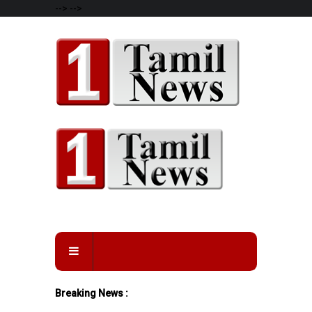
-->
-->
Breaking News :