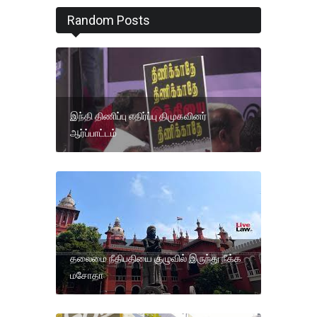
Random Posts
இந்தி திணிப்பு எதிர்ப்பு திமுகவினர்
ஆர்ப்பாட்டம்
தலைமை நீதிபதியை குழுவில் இருந்து நீக்க
மசோதா