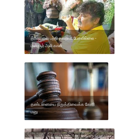
த்ரிஷாவை பற்றி தவறாக பேசவில்லை -
மன்சூர் அலி கான்
தண்டனையை நிறுத்திவைக்க கோரி
மனு