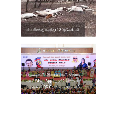
மர்ம விலங்கு கடித்து 10 ஆடுகள் பலி
திமுக மகளிர் அணி & மகளிர் தொண்டர்
அணி WhatsApp குழுவில் இணைய
பிரத்தியேக QR Code-யை அறிமுகம்