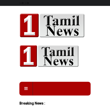
-->
-->
Breaking News :