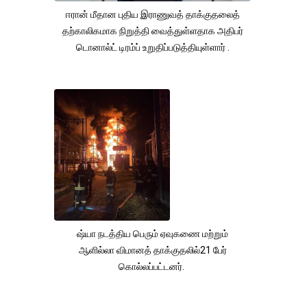
ஈரான் மீதான புதிய இராணுவத் தாக்குதலைத்
தற்காலிகமாக நிறுத்தி வைத்துள்ளதாக அதிபர்
டொனால்ட் டிரம்ப் உறுதிப்படுத்தியுள்ளார் .
ஷ்யா நடத்திய பெரும் ஏவுகணை மற்றும்
ஆளில்லா விமானத் தாக்குதலில்21 பேர்
கொல்லப்பட்டனர்.