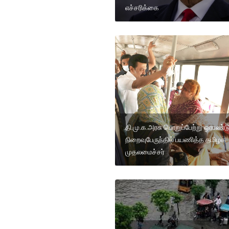
எச்சரிக்கை
தி.மு.க.அரசு பொறுப்பேற்று ஒராண்ட
நிறைவுபேருந்தில் பயணித்த தமிழக
முதலமைச்சர்