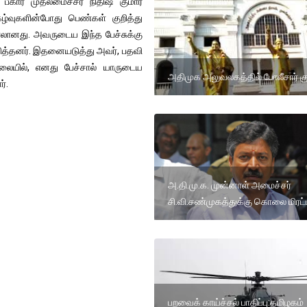
பீகார் முதலமைச்சர் நிதிஷ் குமார்
கழ்வுகளின்போது பெண்கள் குறித்து
ரலானது. அவருடைய இந்த பேச்சுக்கு
ிவித்தனர். இதனையடுத்து அவர், பதவி
லையில், எனது பேச்சால் யாருடைய
அதிமுக அலுவலகத்தில் போலீசார் குவ
்.
அ.தி.மு.க. முன்னாள் அமைச்சர்
சி.வி.சண்முகத்துக்கு கொலை மிரட்
பறவைக் காய்ச்சல் பாதிப்பு:தமிழகம்