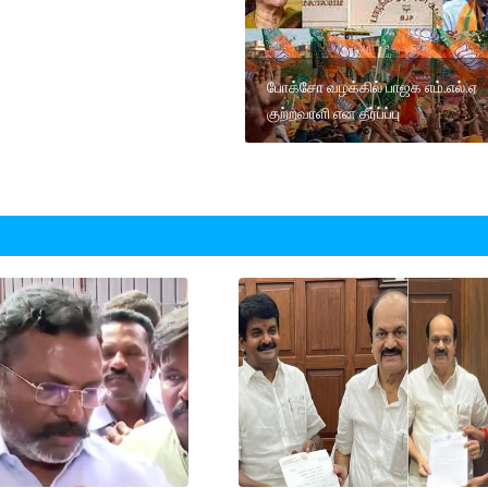
போக்சோ வழக்கில் பாஜக எம்.எல்.ஏ
குற்றவாளி என தீர்ப்ப்பு