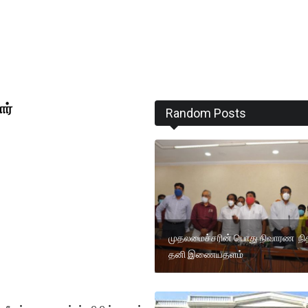
ார்
Random Posts
முதலமைச்சரின் பொது நிவாரண நித
தனி இணையதளம்