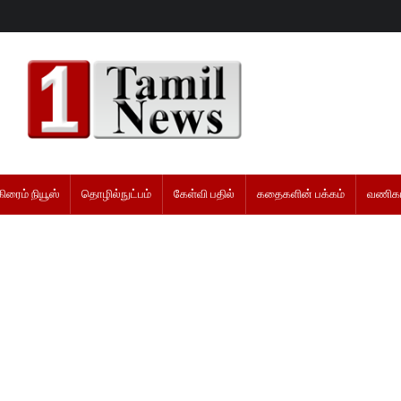
கிரைம் நியூஸ்
தொழில்நுட்பம்
கேள்வி பதில்
கதைகளின் பக்கம்
வணிகம