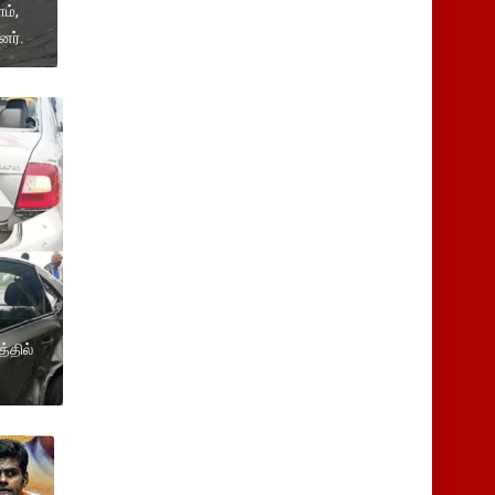
ம்,
னர்.
த்தில்