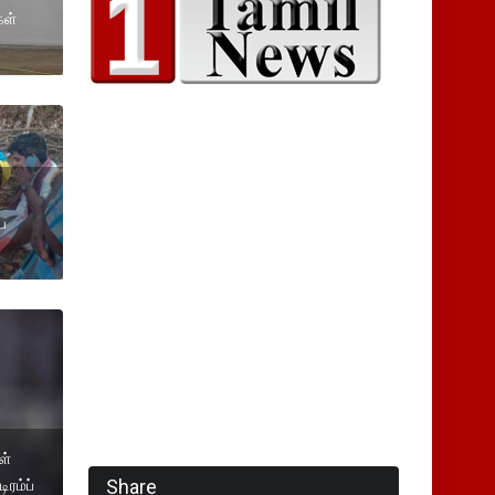
ள்
ய
ள்
Share
ிரம்ப்