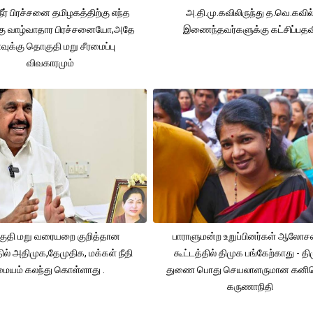
நீர் பிரச்சனை தமிழகத்திற்கு எந்த
அ.தி.மு.கவிலிருந்து த.வெ.கவில
கு வாழ்வாதார பிரச்சனையோ,அதே
இணைந்தவர்களுக்கு கட்சிப்பதவ
ுக்கு தொகுதி மறு சீரமைப்பு
விவகாரமும்
ுதி மறு வரையறை குறித்தான
பாராளுமன்ற உறுப்பினர்கள் ஆலோ
தில் அதிமுக,தேமுதிக, மக்கள் நீதி
கூட்டத்தில் திமுக பங்கேற்காது - த
மையம் கலந்து கொள்ளாது .
துணை பொது செயலாளருமான கனி
கருணாநிதி