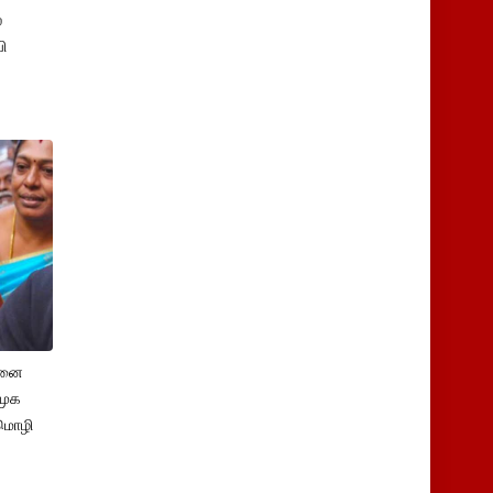
்
ி
சனை
ிமுக
மொழி