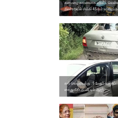
கனமழை காரணமாக ஏற்பட்ட வெள்ள
நிலச்சரிவில் சிக்கி 45 பேர் உயிரிழந்த
கார் வெடிவிபத்து : 5 பேரும் உபா சட்ட
கைது.நீதிபதி வீட்டில் ஆஜர்.