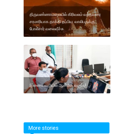
திருவண்ணாமலையில் கிரிவலம் வந்தவரை
சரமாரியாக தாக்கி தப்பிய வாலிபருக்கு
போலீசார் வலைவீச்சு.
இணையவழியில் ஆன்மிக வகுப்பு!
More stories