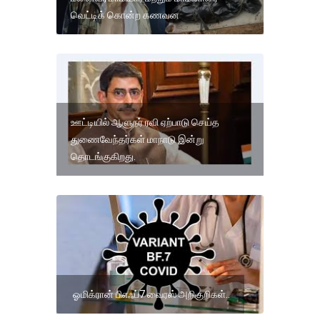
வெட்டிக் கொன்ற கணவன
ஊட்டியில் ஆளுநர் ரவி ஏற்பாடு செய்த
துணைவேந்தர்கள் மாநாடு இன்று
தொடங்குகிறது.
ஓமிக்ரான் பிஎஃப்7 வைரஸ் அறிகுறிகள்..