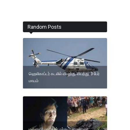
Random Posts
ஹெலிகாப்டர் கடலில் விழுந்து விபத்து; 3 பேர்
மாயம்
மனைவி, மாமியார் மற்றும் மாமனாரை