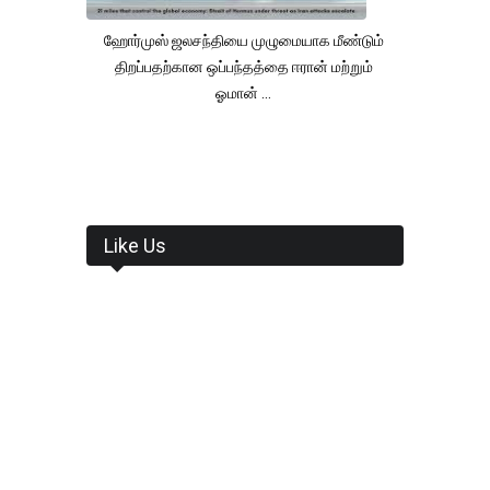
ஹோர்முஸ் ஜலசந்தியை முழுமையாக மீண்டும்
திறப்பதற்கான ஒப்பந்தத்தை ஈரான் மற்றும்
ஓமான் ...
Like Us