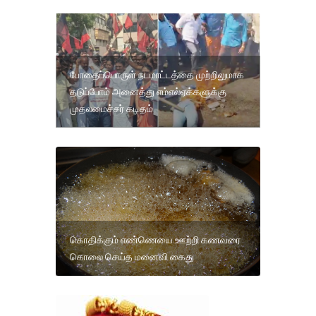
போதைப்பொருள் நடமாட்டத்தை முற்றிலுமாக
தடுப்போம் அனைத்து எம்எல்ஏக்களுக்கு
முதலமைச்சர் கடிதம்
கொதிக்கும் எண்ணெயை ஊற்றி கணவரை
கொலை செய்த மனைவி கைது