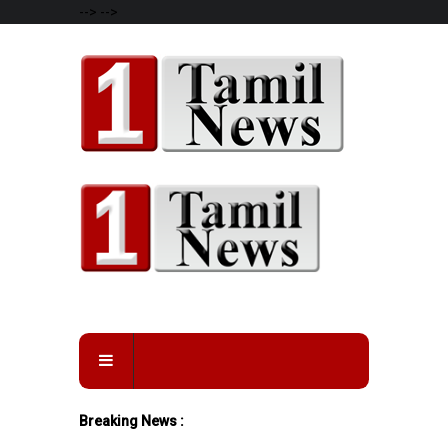
-->
-->
Breaking News :