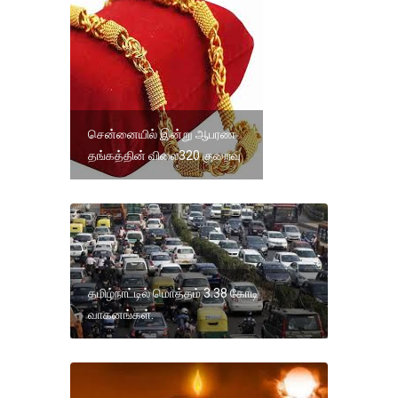
சென்னையில் இன்று ஆபரண
தங்கத்தின் விலை320 குறைவு
தமிழ்நாட்டில் மொத்தம் 3.38 கோடி
வாகனங்கள்.