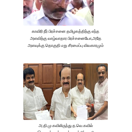
காவிரி நீர் பிரச்சனை தமிழகத்திற்கு எந்த
அளவிற்கு வாழ்வாதார பிரச்சனையோ,அதே
அளவுக்கு தொகுதி மறு சீரமைப்பு விவகாரமும்
அ.தி.மு.கவிலிருந்து த.வெ.கவில்