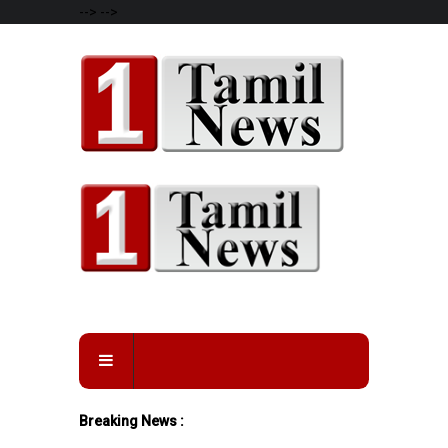
-->
-->
Breaking News :