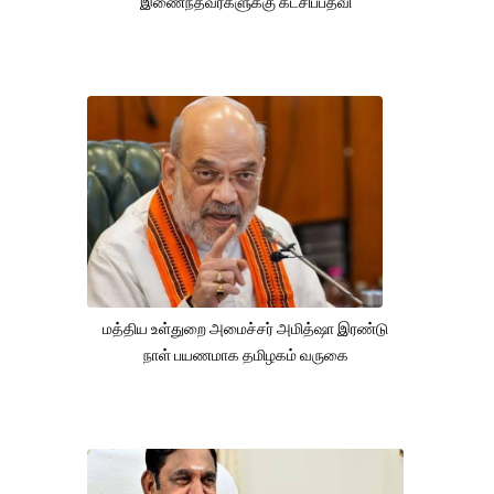
இணைந்தவர்களுக்கு கட்சிப்பதவி
மத்திய உள்துறை அமைச்சர் அமித்ஷா இரண்டு
நாள் பயணமாக தமிழகம் வருகை