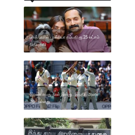
பகத் பாசில் - நஸ்ரியா தம்பதி ரூ.25 லட்சம்
நிதியுதவி
இரண்டாவது நாள் இன்று.. இந்திய அணி
ஆட உள்ளது.