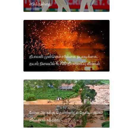
எடுத்துள்ளது.
தீபாவளி முன்னெச்சரிக்கை நடவடிக்கை:
தயார் நிலையில் 6,700 தீயணைப்பு வீரர்கள்
கேரள அரசுக்கு தென்மண்டல தேசிய பசுமை
தீர்ப்பாயம் உத்தரவு