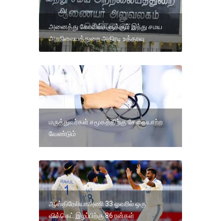
அனைத்து கோவில்களுக்கும் இந்து சமய
அறநிலையத்துறை அதிரடி உத்தரவு
மருத்துவர்கள் சமூகத்திற்கு சேவையாற்ற
வேண்டும்
ஆஸ்திரேலியாஅணி 33 ஓவரில் ஒரு
விக்கெட் இழப்பிற்கு 86 ரன்கள்