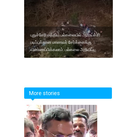
புதுச்சேரி மத்திய பல்கலையில் ஆராய்ச்சி
படிப்புக்கான மாணவர் சேர்க்கைக்கு
விண்ணப்பிக்கலாம்: பல்கலை அறிவிப்பு.
More stories