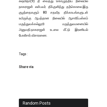
சுஷ்மிதா(9) தீ வைத்து கொழுத்திய நிலையில்
நாகராஜன் என்பவர் தீக்குளித்து தற்கொலை.இரு
குழந்தைகளும் 80 சதவீத தீக்காயங்களுடன்
உயிருக்கு ஆபத்தான நிலையில் ஆசாரிப்பள்ளம்
மருத்துவக்கல்லூரி மருத்துவமனையில்
அனுமதி.நாகராஜன் உடலை மீட்டு இரணியல்
போலீசார் விசாரணை.
Tags :
Share via
Random Posts