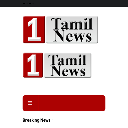
-->
-->
Breaking News :