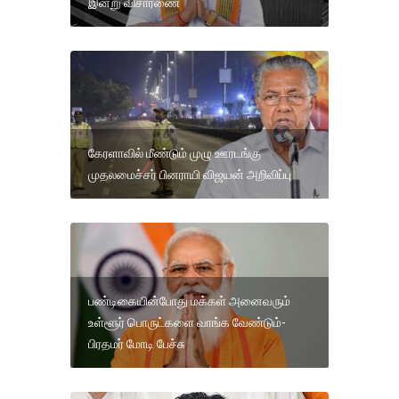
இன்று விசாரணை
கேரளாவில் மீண்டும் முழு ஊரடங்கு
முதலமைச்சர் பினராயி விஜயன் அறிவிப்பு
பண்டிகையின்போது மக்கள் அனைவரும்
உள்ளூர் பொருட்களை வாங்க வேண்டும்-
பிரதமர் மோடி பேச்சு