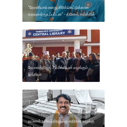
"தோனியால் எனது கிரிக்கெட்டுக்கான
கதவுகள் மூடப்பட்டன" - தினேஷ் கார்த்திக்
நேபாளத்திற்கு 75 மில்லியன் வழங்கும்
இந்தியா
நயினார் நாகேந்திரனுக்கு எதிரான வழக்கு