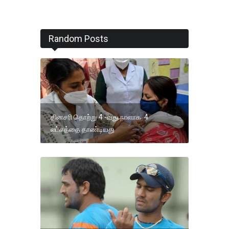
Random Posts
தினசரி தொற்று 4 -வது நாளாக 4
லட்சத்தை தாண்டியது