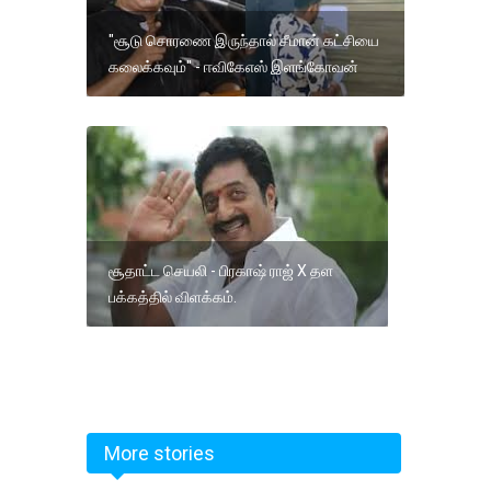
"சூடு சொரணை இருந்தால் சீமான் கட்சியை
கலைக்கவும்" - ஈவிகேஎஸ் இளங்கோவன்
சூதாட்ட செயலி - பிரகாஷ் ராஜ் X தள
பக்கத்தில் விளக்கம்.
More stories