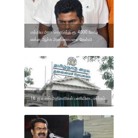
மத்திய அரசு கொடுத்த ரூ. 4000 கோடி
என்ன ஆச்சு அண்ணாமலை கேள்வி
16 ஐ.ஏ.எஸ்.அதிகாரிகள் பணியிடை மாற்றம்