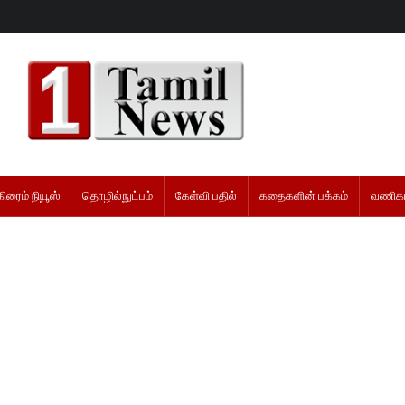
கிரைம் நியூஸ்
தொழில்நுட்பம்
கேள்வி பதில்
கதைகளின் பக்கம்
வணிகம