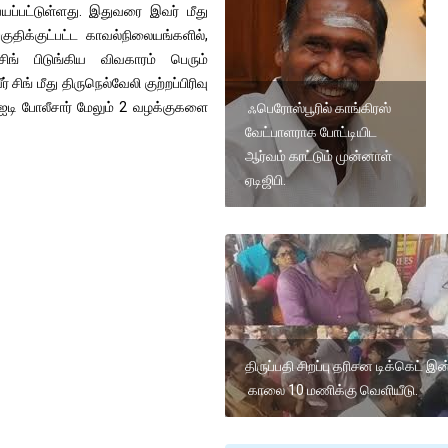
்யப்பட்டுள்ளது. இதுவரை இவர் மீது
குதிக்குட்பட்ட காவல்நிலையங்களில்,
ிங் பிடுங்கிய விவகாரம் பெரும்
ிங் மீது திருநெல்வேலி குற்றப்பிரிவு
சிஐடி போலீசார் மேலும் 2 வழக்குகளை
ஃபெரோஸ்பூரில் காங்கிரஸ்
வேட்பாளராக போட்டியிட
ஆர்வம் காட்டும் முன்னாள்
ஏடிஜிபி.
திருப்பதி சிறப்பு தரிசன டிக்கெட் இன
காலை 10 மணிக்கு வெளியீடு.