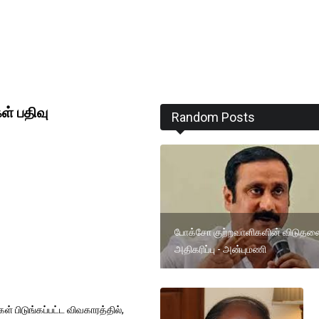
ள் பதிவு
Random Posts
போக்சோ குற்றவாளிகளின் விடுதல
அதிகரிப்பு - அன்புமணி
 பிடுங்கப்பட்ட விவகாரத்தில்,