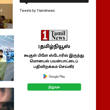
ன்
Tweets by 1tamilnews
ம்