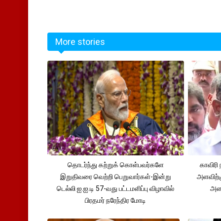
More stories
தொடர்ந்து கற்றுக் கொள்பவர்களே
காவிரி 
இறுதிவரை வெற்றி பெறுவார்கள்-இன்று
அளவிற்
டெல்லி ஐ.ஐ.டி 57-வது பட்டமளிப்பு விழாவில்
அளவ
பிரதமர் நரேந்திர மோடி