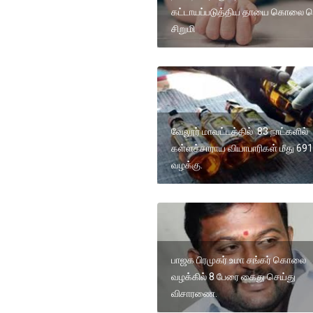
கட்டாயப்படுத்திய தாயை கொலை ச
சிறுமி
வேலூர் மாவட்டத்தில் 83 நாட்களில்
கள்ளச்சாராய வியாபாரிகள் மீது 691
வழக்கு.
பாஜக பிரமுகர் உமா சங்கர் கொலை
வழக்கில் 8 பேரை கைது செய்து
விசாரணை.