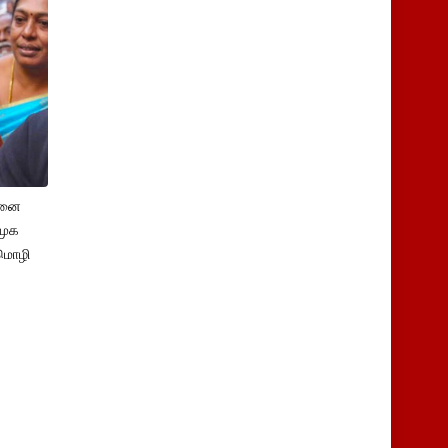
சனை
ிமுக
மொழி