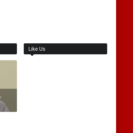
Like Us
ை