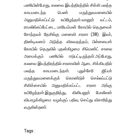
பணியின்போது, கலவை இயந்திரத்தில் சிக்கி பலத்த
காயமடைந்த பெண் மருத்துவமனையில்
அனுமதிக்கப்பட்டு உயிரிழந்தாா்.வானூா் வட்டம்,
ராமலிங்கப்பேட்டை, மாரியம்மன் கோயில் தெருவைச்
சோந்தவா் தேசிங்கு மனைவி சரளா (38). இவா்,
திண்டிவனம் அடுத்த விசுவநத்தம், பிள்ளையாா்
கோயில் தெருவில் புதன்கிழமை சிமெண்ட் சாலை
அமைக்கும் பணியில் ஈடுபட்டிருந்தாா்.அப்போது,
கலவை இயந்திரத்தில் சரளாவின் ஆடை சிக்கியதில்
பலத்த காயமடைந்தாா். புதுச்சேரி ஜிப்மா்
மருத்துவமனைக்குக் கொண்டுச் செல்லப்பட்டு
சிகிச்சையில் அனுமதிக்கப்பட்ட சரளா அங்கு
உயிரிழந்தாா்.இதுகுறித்து, கிளியனூா் போலீஸாா்
வியாழக்கிழமை வழக்குப் பதிவு செய்து விசாரித்து
வருகின்றனா்.
Tags :