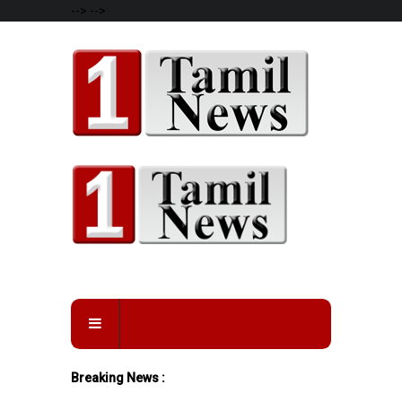
-->
-->
Breaking News :