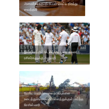
அமைச்சர் ரகுபதி ரிப்பன் வெட்டி திறந்து
வைத்தார்.
இங்கிலாந்தில் டெஸ்ட் தொடரை காண
ரசிகர்களுக்கு அனுமதி
தேசிய நெடுஞ்சாலை தடுப்புகளை
உடைத்துக்கொண்டு பள்ளத்துக்குள் பாய்ந்த
சேசிஸ் லாரி