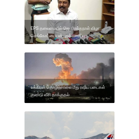
EPS தலைமையில் ஜெ. பிறந்தநாள் விழா:
செங்கோட்டையன் புறக்கணிப்பு
உக்கிரன் தொழிற்சாலை மீது ரஷிய படைகள்
குண்டு வீசி தாக்குதல்