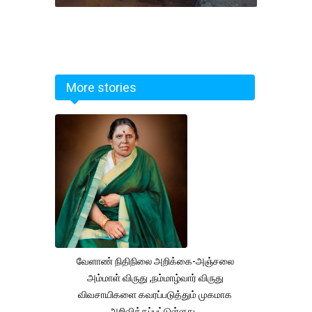
More stories
வேளாண் நிதிநிலை அறிக்கை-அஞ்சலை
அம்மாள் விருது ,நம்மாழ்வார் விருது
விவசாயிகளை கவரப்படுத்தும் முகமாக
அறிவிக்கப்பட்டுள்ளது...