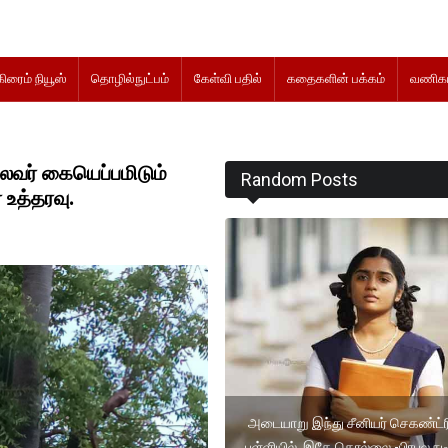
கிரைம் நியூஸ்
தொழில்நுட்பம்
கேள்வி பதில்
கதைகளின் பக்கம்
வணிகம
ைவர் கையெப்பமிடும்
Random Posts
 உத்தரவு.
அடையாறு இந்து சீனியர் செகண்ட்ர
பள்ளியில் இதே தொல்லை -பிரபல ந