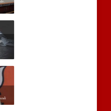
்தட
ு
ுகான்