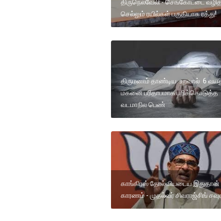
திருநெல்வேலி - செங்கோட்டை வழித
செல்லும் ரயில்கள் பகுதியாக ரத்து!
திருமணம் தாண்டிய உறவால் 6 வயத
மகனை பரிதாபமாக பறிக்கொடுத்த
வடமாநில பெண்
காங்கிரஸ் தோல்வியடைய இதுதான்
காரணம் - முதல்வர் சிவராஜ்சிங் சவ