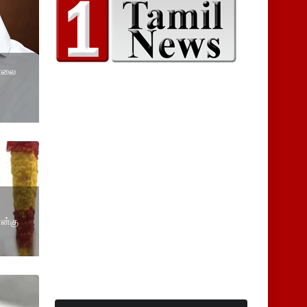
சாலை
ான்கு