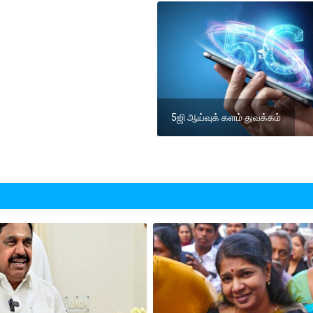
5ஜி ஆய்வுக் களம் துவக்கம்