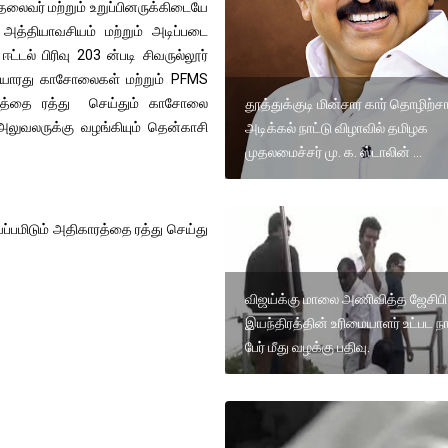
தலைவர் மற்றும் உறுப்பினருக்கிடையே
அத்தியாவசியம் மற்றும் அடிப்படை
டல் பிரிவு 203 ன்படி சிவருல்லூர்
கியோரது காசோலைகள் மற்றும் PFMS
ரத்தை ரத்து செய்தும் காசோலை
தூத்துக்குடி மின்சார கார் தொழிற்
லுவலருக்கு வழங்கியும் தென்காசி
அடிக்கல் நாட்டு விழாவில் தமிழக
முதலமைச்சர் மு. க. ஸ்டாலின் ...
்பமிடும் அதிகாரத்தை ரத்து செய்து
விஜய்க்கு மாலை அணிவித்த ஜேசிபி
இயந்திரத்தின் உரிமையாளர் உட்பட ந
பேர் மீது வழக்கு பதிவு.