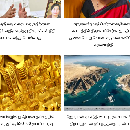
ுதி மறு வரையறை குறித்தான
பாராளுமன்ற உறுப்பினர்கள் ஆலோ
தில் அதிமுக,தேமுதிக, மக்கள் நீதி
கூட்டத்தில் திமுக பங்கேற்காது - த
மையம் கலந்து கொள்ளாது .
துணை பொது செயலாளருமான கனி
கருணாநிதி
யில் இன்று ஆபரண தங்கத்தின்
ஹோர்முஸ் ஜலசந்தியை முழுமையாக மீ
ரனுக்கு 520. .00 ரூபாய் உயர்வு .
திறப்பதற்கான ஒப்பந்தத்தை ஈரான் மற