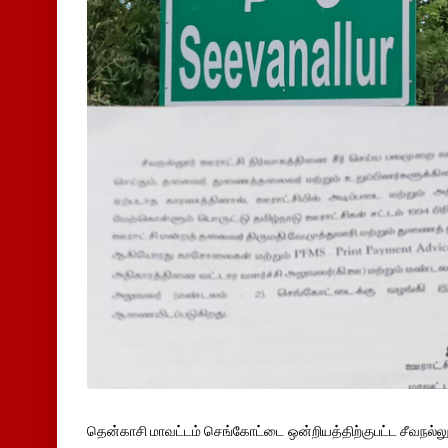
தென்காசி மாவட்டம் செங்கோட்டை ஒன்றியத்திற்குபட்ட சீவநல்ல