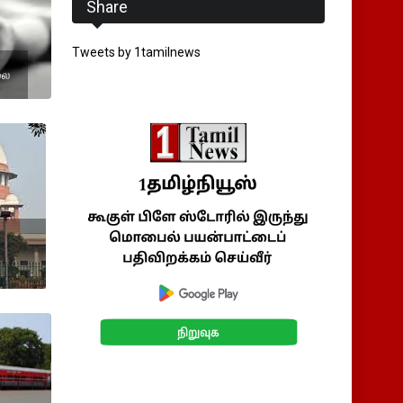
Share
Tweets by 1tamilnews
லை