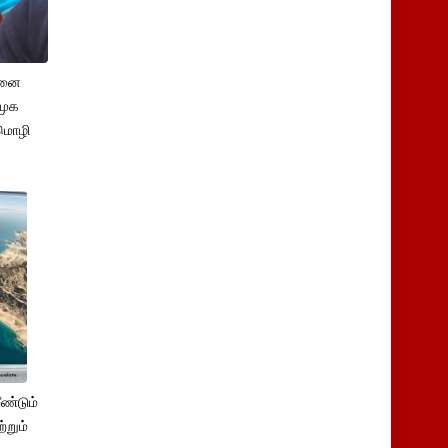
சனை
ிமுக
மொழி
ண்டும்
்றும்