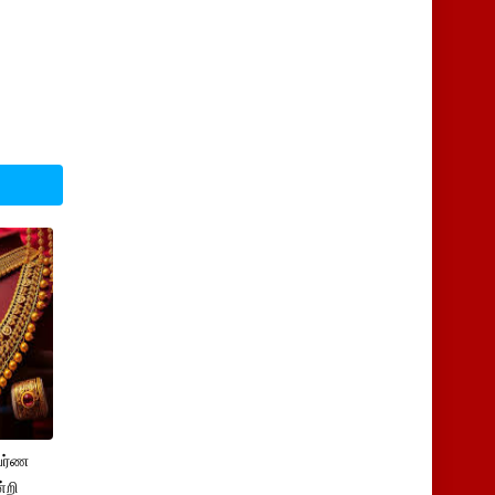
பர்ண
்றி