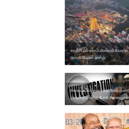
காஞ்சிபுரம் ஏகாம்பரேஸ்வரர் கோவில்
கும்பாபிஷேகம் இன்று
கோவையில் தொடர் பெட்ரோல் குண்ட
வெடிக்கும் என்று போலி மின்னஞ்சல்