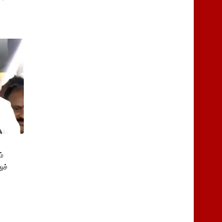
்
ுச்