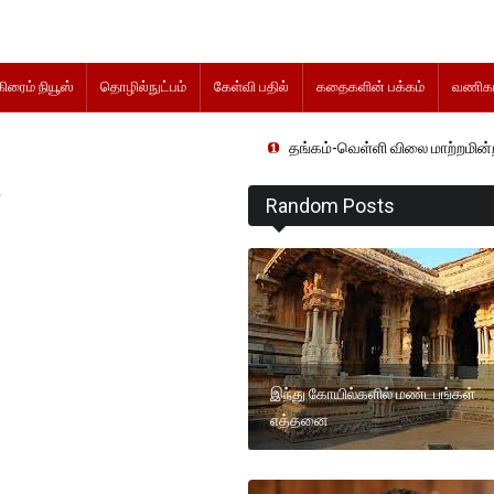
கிரைம் நியூஸ்
தொழில்நுட்பம்
கேள்வி பதில்
கதைகளின் பக்கம்
வணிகம
தங்கம்-வெள்ளி விலை மாற்றமின்றிதொடர்கிறது.
Random Posts
இந்து கோயில்களில் மண்டபங்கள்
எத்தனை