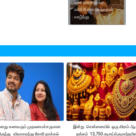
உலக நாயகனுக்கு
கவிப்பேரரசு பிறந்தநாள்
வாழ்த்து
 தனது கணவரும் முதலமைச்சருமான
இன்று சென்னையில் ஒரு கிராம் ஆ
ிருந்து விவாகரத்து கோரி தாக்கல்
தங்கம் 13,750 ரூபாய்க்குமாற்றமின