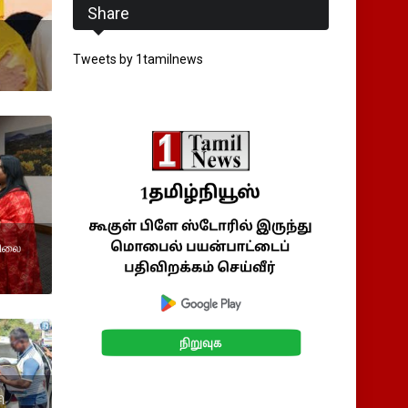
Share
Tweets by 1tamilnews
விலை
ி