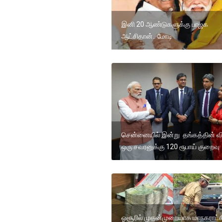
இனி 20 ஆண்டுகளுக்கு பாஜக
ஆட்சிதான்.. மோடி
சென்னையில் இன்று தங்கத்தின் 
ஒரு சவரனுக்கு 120 ரூபாய் குறைவு
ஓசூரில் முதன்முறையாக மாநகராட்ச