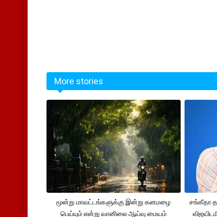
More stories
மூன்று மாவட்டங்களுக்கு இன்று கனமழை
சங்கீதா
பெய்யும் என்று வானிலை ஆய்வு மையம்
விஜயிடம