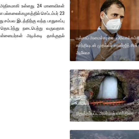
் அதிகமாகி உள்ளது. 24 மாணவிகள்
்ள பல்கலைக்கழகத்தில் செப்டம்பர் 23
 சம்பவ இடத்திற்கு வந்த பாதுகாப்பு
தொடர்ந்து நடைபெற்று வருவதாக
ள்ளையர்கள் அடிக்கடி தாக்குதல்
பஞ்சாப் அமைச்சரவை விரிவாக்கம்-ர
காந்தியுடன் முதல்வர் சரண்ஜீத் சிங்
ஆலோச
நிறுத்தப்பட்ட அமர்நாத் யாத்திரை