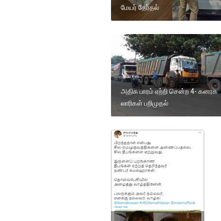
மேயர் தேர்தல்
அதிக பாரம் ஏற்றி சென்ற 4- கனரக
லாரிகள் பறிமுதல்