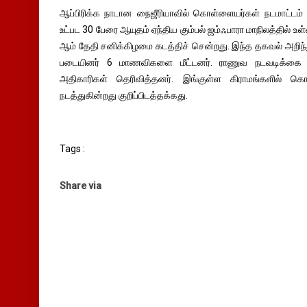
ஆப்பிரிக்க நாடான நைஜீரியாவில் கொள்ளையர்கள் நடமாட்டம
உட்பட 30 பேரை ஆயுதம் ஏந்திய கும்பல் ஜம்ஃபாரா மாநிலத்தில் உள
ஆம் தேதி சனிக்கிழமை கடத்திச் சென்றது. இந்த தகவல் அறிந்து
படையினர் 6 மாணவிகளை மீட்டனர். ராணுவ நடவடிக்கை 
அதிகாரிகள் தெரிவித்தனர். இங்குள்ள கிராமங்களில் கொ
நடத்துகின்றது குறிப்பிடத்தக்கது.
Tags :
Share via