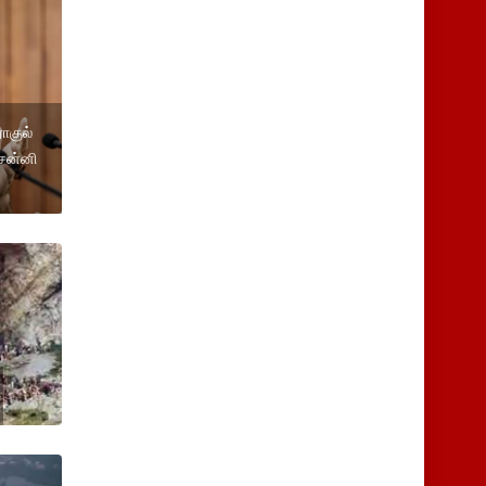
ாகுல்
 சன்னி