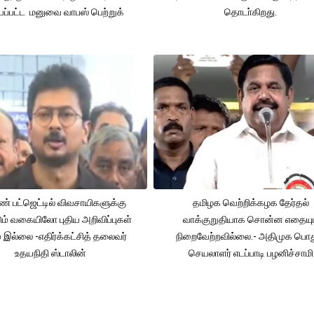
ப்பட்ட மனுவை வாபஸ் பெற்றுக்
தொடா்கிறது.
் பட்ஜெட்டில் விவசாயிகளுக்கு
தமிழக வெற்றிக்கழக தேர்தல்
ும் வகையிலோ புதிய அறிவிப்புகள்
வாக்குறுதியாக சொன்ன எதையும
் இல்லை -எதிர்க்கட்சித் தலைவர்
நிறைவேற்றவில்லை.- அதிமுக பொத
உதயநிதி ஸ்டாலின்
செயலாளர் எடப்பாடி பழனிச்சாமி