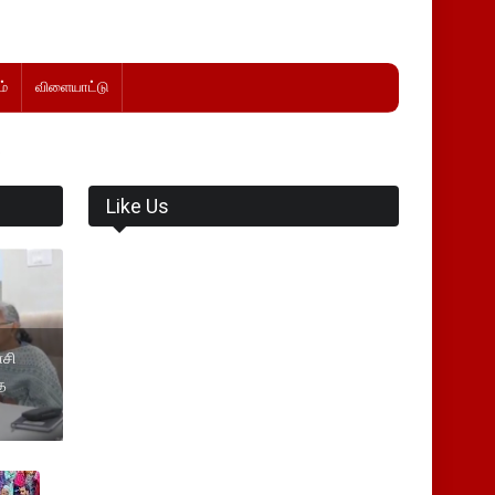
்
விளையாட்டு
Like Us
ாசி
த