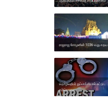
ஆலயத்தில் சசிகலா சாமி தரிசனம்
ராஜராஜ சோழனின் 1036-வது சதய 
தொழிலதிபர் துப்பாக்கியால் சுட்டு
தற்கொலை