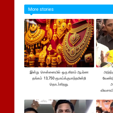
More stories
இன்று சென்னையில் ஒரு கிராம் ஆபர்ண
அடுத்
தங்கம் 13,750 ரூபாய்க்குமாற்றமின்றி
வேண்டு
தொடா்கிறது.
அ
விவசாய