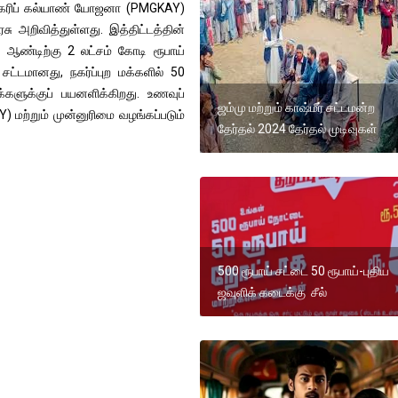
ி கரிப் கல்யாண் யோஜனா (PMGKAY)
சு அறிவித்துள்ளது. இத்திட்டத்தின்
க ஆண்டிற்கு 2 லட்சம் கோடி ரூபாய்
 சட்டமானது, நகர்ப்புற மக்களில் 50
க்களுக்குப் பயனளிக்கிறது. உணவுப்
ஜம்மு மற்றும் காஷ்மீர் சட்டமன்ற
) மற்றும் முன்னுரிமை வழங்கப்படும்
தேர்தல் 2024 தேர்தல் முடிவுகள்
500 ரூபாய் சட்டை 50 ரூபாய்-புதிய
ஜவுளிக் கடைக்கு சீல்