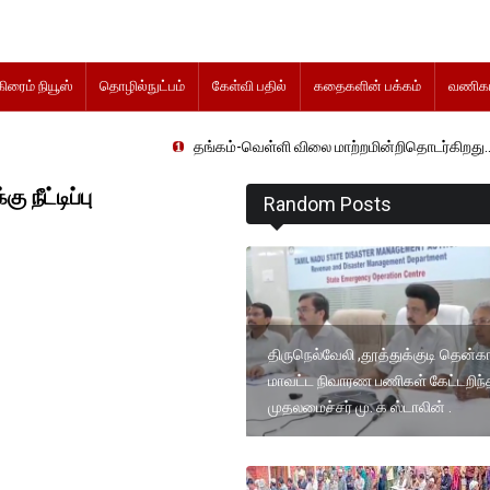
கிரைம் நியூஸ்
தொழில்நுட்பம்
கேள்வி பதில்
கதைகளின் பக்கம்
வணிகம
தங்கம்-வெள்ளி விலை மாற்றமின்றிதொடர்கிறது..
நீட்டிப்பு
Random Posts
திருநெல்வேலி ,தூத்துக்குடி தென்க
மாவட்ட நிவாரண பணிகள் கேட்டறிந்
முதலமைச்சர் மு. க ஸ்டாலின் .