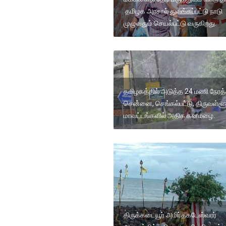
தமிழக அரசால் துவங்கப்பட்டு நாடு
முழுவதும் செயல்பட்டு வருகிறது.
தமிழகத்தில் அடுத்த 24 மணி நேரத்
சென்னை, செங்கல்பட்டு, திருவள்ளூ
மாவட்டங்களில் அதிக கனமழை.
திருக்கடையூர் அமிர்தகடேஸ்வரர்