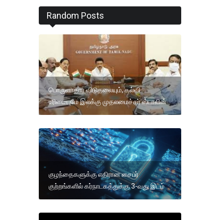
Random Posts
பொருளாதார விடுதலையும், கல்வி
உரிமையுமே இலக்கு முதலமைச்சர் ஸ்டாலின்
குழந்தைகளுக்கு எதிரான சைபர்
குற்றங்களில் கர்நாடகத்துக்கு 3-வது இடம்