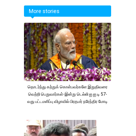
More stories
தொடர்ந்து கற்றுக் கொள்பவர்களே இறுதிவரை
வெற்றி பெறுவார்கள்-இன்று டெல்லி ஐ.ஐ.டி 57-
வது பட்டமளிப்பு விழாவில் பிரதமர் நரேந்திர மோடி