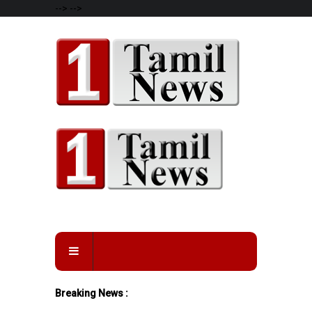
-->
-->
Breaking News :