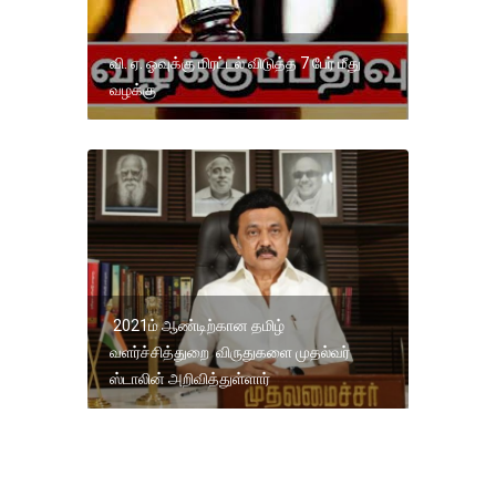
வி. ஏ. ஓவுக்கு மிரட்டல் விடுத்த 7 பேர் மீது
வழக்கு
2021ம் ஆண்டிற்கான தமிழ்
வளர்ச்சித்துறை விருதுகளை முதல்வர்
ஸ்டாலின் அறிவித்துள்ளார்