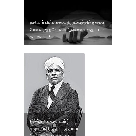
தனியார் பின்னலாடை நிறுவனத்தில் துணை
மேலாளர்-தற்கொலை ஆன்லைன் சூதாட்டம்
காரணமா..?
(இன்று நினைவு நாள் )
சமூக சீர்திருத்த எழுத்தாளர்
நெல்லை அ. மாதவையர்