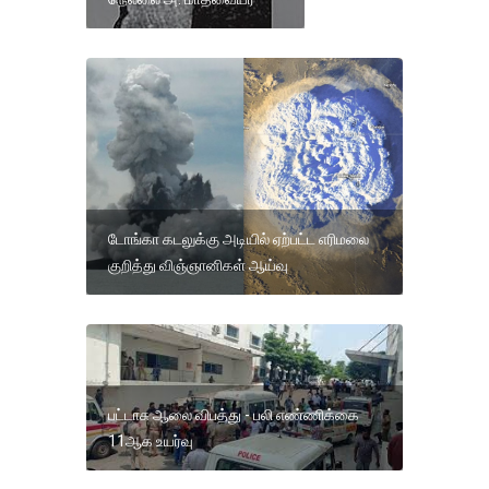
டோங்கா கடலுக்கு அடியில் ஏற்பட்ட எரிமலை
குறித்து விஞ்ஞானிகள் ஆய்வு
பட்டாசு ஆலை விபத்து - பலி எண்ணிக்கை
11ஆக உயர்வு