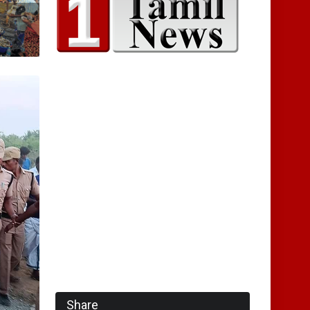
க
Share