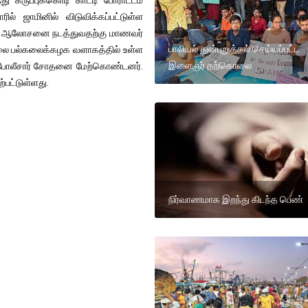
து கருப்புக்கொடி காட்டி போராட்டம்
ல் ஜாமினில் விடுவிக்கப்பட்டுள்ள
து ஆலோசனை நடத்துவதற்கு மாணவர்
பாலியல் துன்புறுத்தல் செய்யப்பட்ட
காலை பல்கலைக்கழக வளாகத்தில் உள்ள
இளைஞர் தற்கொலை
் போலீசார் சோதனை மேற்கொண்டனர்.
்பட்டுள்ளது.
நிர்வாணமாக இறந்து கிடந்த பெண்