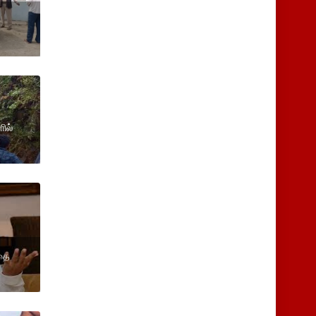
ில்
்தை