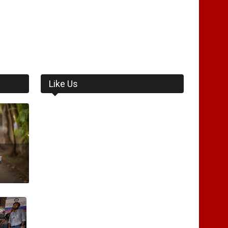
Like Us
ை