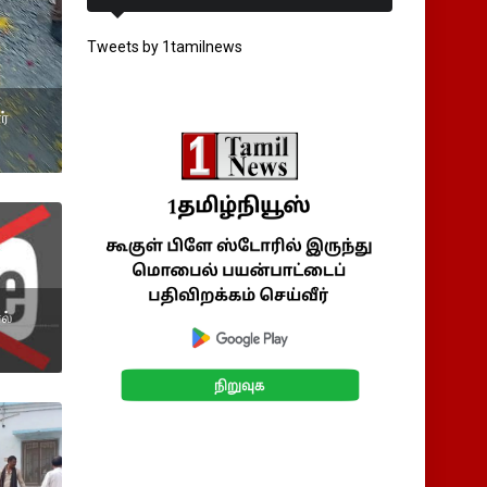
Tweets by 1tamilnews
ர்
ல்