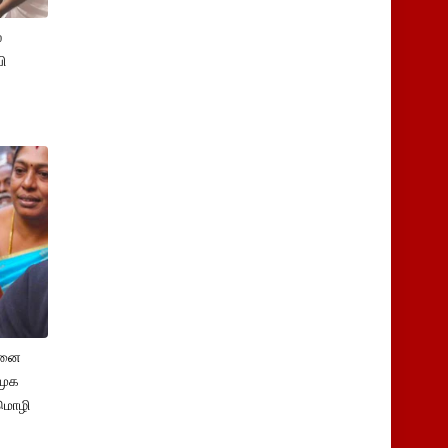
்
ி
சனை
ிமுக
மொழி