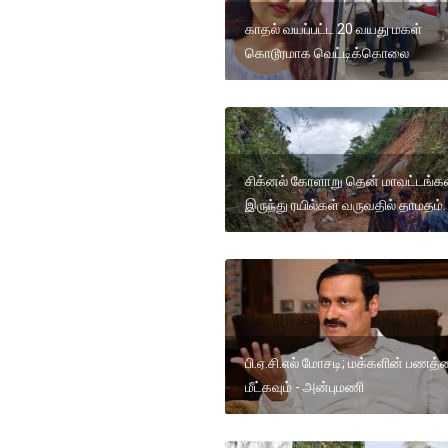
காதல் வயப்பட்ட 20 வயது மகள்
கொடூரமாக வெட்டிக்கொலை
சிக்னல் கோளாறு தென் மாவட்டங்கள
இருந்து ரயில்கள் வருவதில் தாமதம்.
பி.ஏ.சி.எல் மோசடி; மக்களின் பணத
மீட்கவும் - அன்புமணி