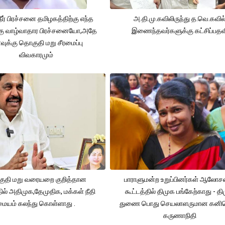
நீர் பிரச்சனை தமிழகத்திற்கு எந்த
அ.தி.மு.கவிலிருந்து த.வெ.கவில
கு வாழ்வாதார பிரச்சனையோ,அதே
இணைந்தவர்களுக்கு கட்சிப்பதவ
ுக்கு தொகுதி மறு சீரமைப்பு
விவகாரமும்
ுதி மறு வரையறை குறித்தான
பாராளுமன்ற உறுப்பினர்கள் ஆலோ
தில் அதிமுக,தேமுதிக, மக்கள் நீதி
கூட்டத்தில் திமுக பங்கேற்காது - த
மையம் கலந்து கொள்ளாது .
துணை பொது செயலாளருமான கனி
கருணாநிதி