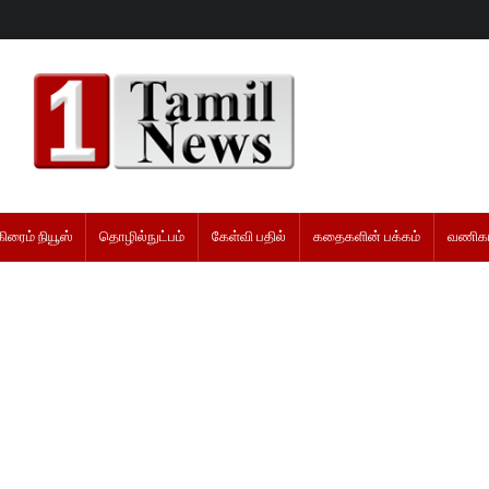
கிரைம் நியூஸ்
தொழில்நுட்பம்
கேள்வி பதில்
கதைகளின் பக்கம்
வணிகம