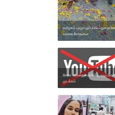
தமிழகம் முழுவதும் காவல்துறையின
வாகன சோதனை
கேரள காவல்துறையின் யூடியூப் சேன
முடக்கம்