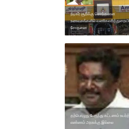
நடிகர் சூரிக்கு சொந்தமான
உணவகங்களில் வணிகவரித்துறையி
சோதனை
தற்பொழுது பேரூந்து கட்டணம் உயர்த்
எண்ணம் அரசுக்கு இல்லை