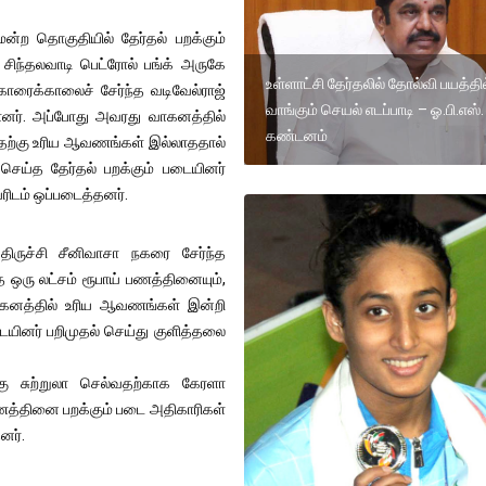
மன்ற தொகுதியில் தேர்தல் பறக்கும்
சிந்தலவாடி பெட்ரோல் பங்க் அருகே
உள்ளாட்சி தேர்தலில் தோல்வி பயத்தில
ரைக்காலைச் சேர்ந்த வடிவேல்ராஜ்
வாங்கும் செயல் எடப்பாடி – ஓ.பி.எஸ்.
ளனர். அப்போது அவரது வாகனத்தில்
கண்டனம்
 அதற்கு உரிய ஆவணங்கள் இல்லாததால்
ெய்த தேர்தல் பறக்கும் படையினர்
ரிடம் ஒப்படைத்தனர்.
ிருச்சி சீனிவாசா நகரை சேர்ந்த
ஒரு லட்சம் ரூபாய் பணத்தினையும்,
 வாகனத்தில் உரிய ஆவணங்கள் இன்றி
டையினர் பறிமுதல் செய்து குளித்தலை
கு சுற்றுலா செல்வதற்காக கேரளா
ம் பணத்தினை பறக்கும் படை அதிகாரிகள்
னர்.