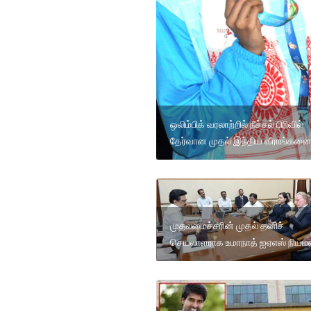
ஒலிம்பிக் வரலாற்றில் நீச்சல் பிரிவில்
தேர்வான முதல் இந்திய வீராங்கன
முதலமைச்சரின் முதல் தனிச்
செயலாளராக உமாநாத் ஐஏஎஸ் நியம