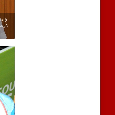
் பழி
 கடும்