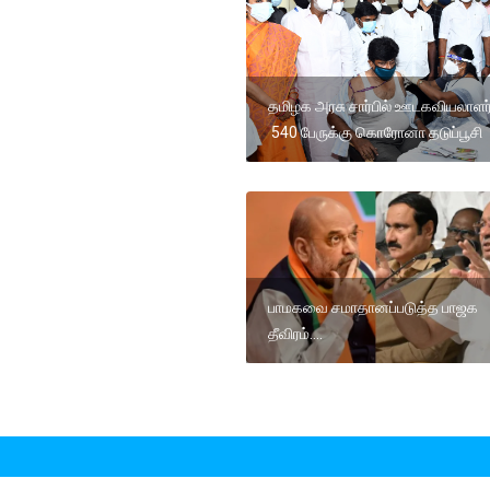
தமிழக அரசு சார்பில் ஊடகவியலாளர
540 பேருக்கு கொரோனா தடுப்பூசி
பாமகவை சமாதானப்படுத்த பாஜக
தீவிரம்....