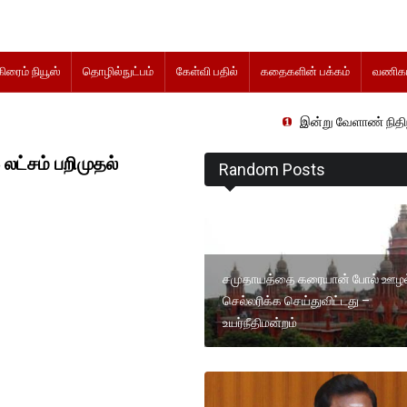
கிரைம் நியூஸ்
தொழில்நுட்பம்
கேள்வி பதில்
கதைகளின் பக்கம்
வணிகம
இன்று வேளாண் நிதிநிலை அறிக்கை த
லட்சம் பறிமுதல்
Random Posts
சமுதாயத்தை கரையான் போல் ஊழ
செல்லரிக்க செய்துவிட்டது –
உயர்நீதிமன்றம்