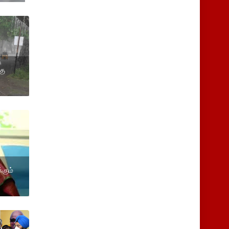
கு
கும்