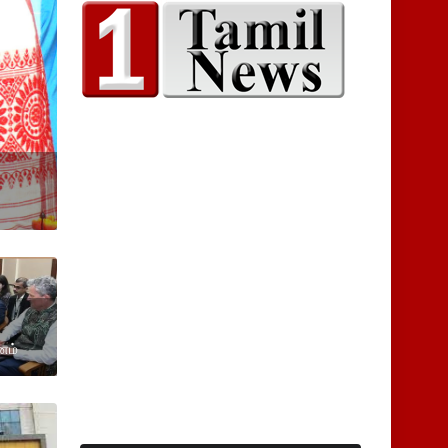
ை
னம்