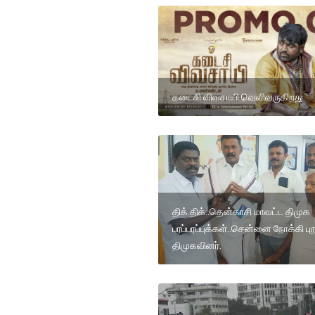
கடைசி விவசாயி வெளிவருகிறது
திக்.திக்..தென்காசி மாவட்ட திமுக
பரப்பரப்புக்கள்..சென்னை நோக்கி புற
திமுகவினர்.