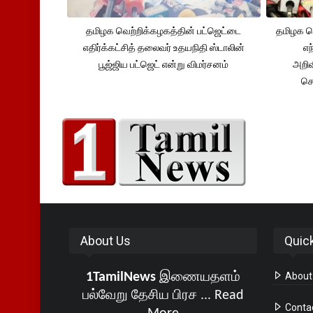
தமிழக வெற்றிக்கழகத்தின் பட்ஜெட்டை
தமிழக வெ
எதிர்க்கட்சித் தலைவர் உதயநிதி ஸ்டாலின்
எந
பூஜ்ஜிய பட்ஜெட் என்று விமர்சனம்
அறிவ
செ
About Us
Quic
1TamilNews
இணையதளம்
About
பல்வேறு தேசிய பிரச ...
Read
Conta