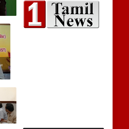
ை
யா
்த