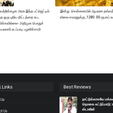
ற்றிக்கழக அரசு இந்த பட்ஜெட்டில்
இன்று சென்னையில் ஆபரண தங்கத்
்த ஒரு புதிய திட்டத்தை கூட
விலை சவரனுக்கு ,1280 .00 ரூபாய் உயர
ிக்கவில்லை- அதிமுக பொதுச்
யலாளர் எடப்பாடி பழனிச்சாமி
k Links
Best Reviews
நாட்டுக்காகவே மக்க
 Us
தொகை கட்டுப்பாடு: 
ஸ்டாலின்
ct Us