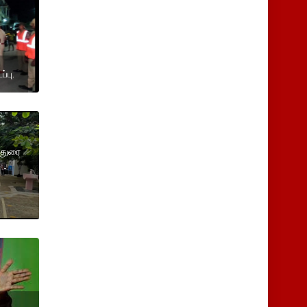
்பு.
மதுரை
 -