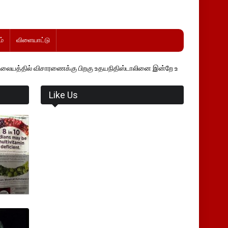
்
விளையாட்டு
சாரணைக்கு பிறகு உதயநிதிஸ்டாலினை இன்றே உடனடியாக விடுவிக்கப்பட வேண்
Like Us