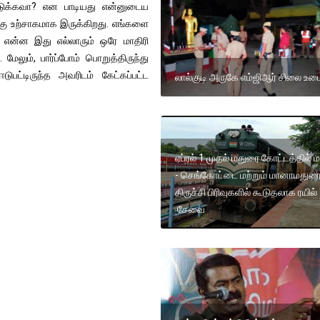
டுக்கவா? என பாடியது என்னுடைய
கு உற்சாகமாக இருக்கிறது. எங்களை
ு. என்ன இது எல்லாரும் ஒரே மாதிரி
 மேலும், பார்ப்போம் பொறுத்திருந்து
ஈடுபட்டிருந்த அவரிடம் கேட்கப்பட்ட
லால்குடி அருகே எம்ஜிஆர் சிலை உடைப
ஏப்ரல் 1 முதல் மதுரை கோட்டத்தில் 
- செங்கோட்டை மற்றும் மானாமதுரை
திருச்சி பிரிவுகளில் கூடுதலாக ரயில்
சேவை