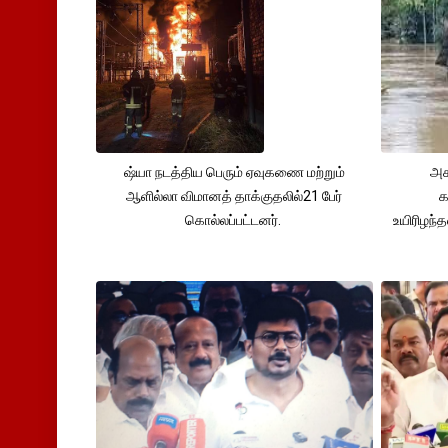
ஷ்யா நடத்திய பெரும் ஏவுகணை மற்றும்
அச
ஆளில்லா விமானத் தாக்குதலில்21 பேர்
க
கொல்லப்பட்டனர்.
உயிரிழந