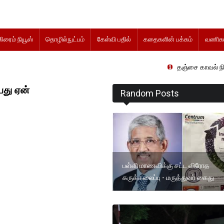
கிரைம் நியூஸ்
தொழில்நுட்பம்
கேள்வி பதில்
கதைகளின் பக்கம்
வணிகம
தஞ்சை காவல் நிலையத்தில் வி
யது ஏன்
Random Posts
பள்ளி மாணவிக்கு சட்ட விரோத
கருக்கலைப்பு - மருத்துவர் கைது