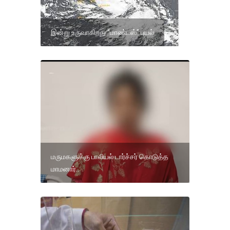
இன்று உருவாகிறது “மாண்டஸ்” புயல்
மருமகளுக்கு பாலியல் டார்ச்சர் கொடுத்த
மாமனார்..