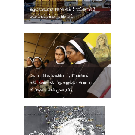
ஏழுமலையான் கோவிலில் 5 நாட்களில் 3
லட்சம் பக்தர்கள் தரிசனம்
கேரளாவில் கன்னியாஸ்திரி பாலியல்
வன்புணர்வு செய்த வழக்கில் பேராயர்
விடுதலை-மேல் முறையீடு