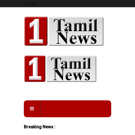
-->
-->
Breaking News :