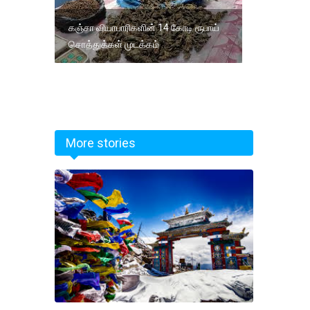
கஞ்சா வியாபாரிகளின் 14 கோடி ரூபாய்
சொத்துக்கள் முடக்கம்
More stories