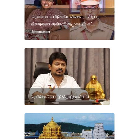
நெல்லை:பல் பிடுங்கிய விவகாரம்:சிறப்பு
விசாரணை அதிகாரி அமுதா 2ம் கட்ட
விசாரணை.
ரெயிலில் அடிபட்டு தொழிலாளி பலி