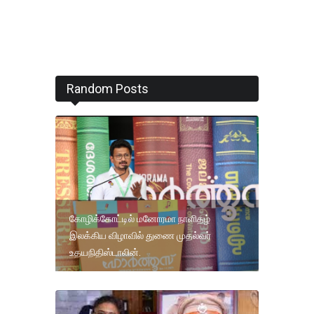
Random Posts
கோழிக்கோட்டில் மனோரமா நாளிதழ்
இலக்கிய விழாவில் துணை முதல்வர்
உதயநிதிஸ்டாலின்.