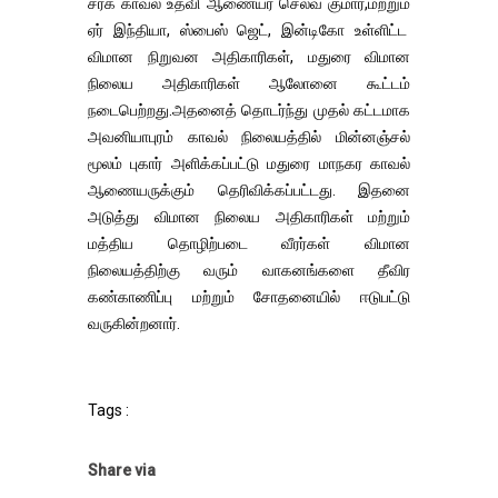
சரக காவல் உதவி ஆணையர் செல்வ குமார்,மற்றும்
ஏர் இந்தியா, ஸ்பைஸ் ஜெட், இன்டிகோ உள்ளிட்ட
விமான நிறுவன அதிகாரிகள், மதுரை விமான
நிலைய அதிகாரிகள் ஆலோனை கூட்டம்
நடைபெற்றது.அதனைத் தொடர்ந்து முதல் கட்டமாக
அவனியாபுரம் காவல் நிலையத்தில் மின்னஞ்சல்
மூலம் புகார் அளிக்கப்பட்டு மதுரை மாநகர காவல்
ஆணையருக்கும் தெரிவிக்கப்பட்டது. இதனை
அடுத்து விமான நிலைய அதிகாரிகள் மற்றும்
மத்திய தொழிற்படை வீரர்கள் விமான
நிலையத்திற்கு வரும் வாகனங்களை தீவிர
கண்காணிப்பு மற்றும் சோதனையில் ஈடுபட்டு
வருகின்றனார்.
Tags :
Share via