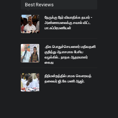
Best Reviews
நேருக்கு நேர் விவாதிக்க தயார் -
அண்ணாமலைக்கு சவால் விட்ட
மா.சுப்பிரமணியன்
.திக பொதுச்செயலாளர் மதிவதனி
குறித்து ஆபாசமாக பேசிய
வழக்கில்.. நாதக ஆதரவாளர்
கைது
நீதிமன்றத்தில் பாமக கௌரவத்
தலைவர் ஜி.கே மணி ஆஜர்.