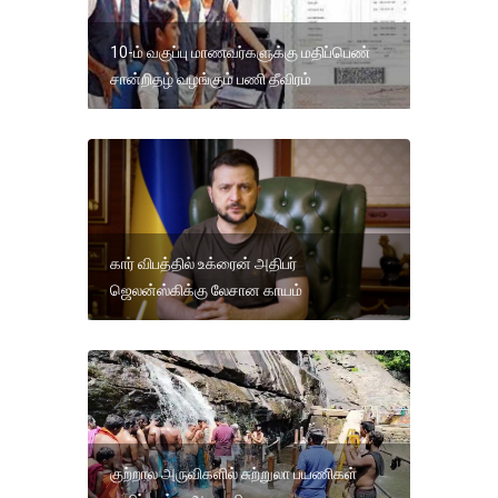
10-ம் வகுப்பு மாணவர்களுக்கு மதிப்பெண்
சான்றிதழ் வழங்கும் பணி தீவிரம்
கார் விபத்தில் உக்ரைன் அதிபர்
ஜெலன்ஸ்கிக்கு லேசான காயம்
குற்றால அருவிகளில் சுற்றுலா பயணிகள்