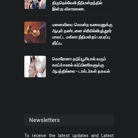
திருநெல்வேலி நீதிமன்றத்தில்
இன்று விசாரணை.
மனைவியை கொன்ற கணவனுக்கு
ஆயுள் தண்டனை ஸ்ரீவில்லிபுத்துார்
மாவட்ட மகிளா நீதிமன்றம் பரபரப்பு
தீர்ப்பு.
கொரோனா தடுப்பூசியால் வரும்
காய்ச்சலால் கர்ப்பிணிகளுக்கு
ஆபத்தில்லை - டாக்டர்கள் தகவல்
Newsletters
To receive the latest updates and Latest