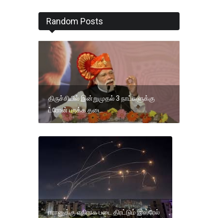
Random Posts
திருச்சியில் இன்றுமுதல் 3 நாட்களுக்கு
ட்ரோன் பறக்க தடை.
ஈரானுக்கு எதிராக படை திரட்டும் இஸ்ரேல்