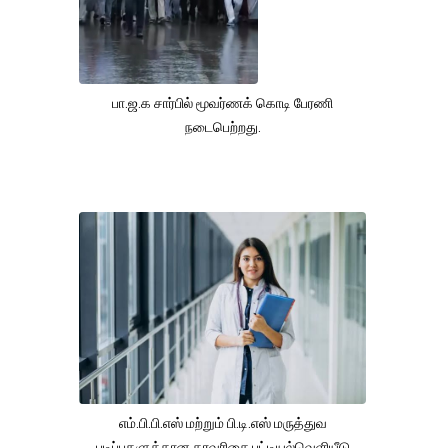
பா.ஜ.க சார்பில் மூவர்ணக் கொடி பேரணி
நடைபெற்றது.
எம்.பி.பி.எஸ் மற்றும் பி.டி.எஸ் மருத்துவ
படிப்புகளுக்கான தரவரிசை பட்டியல்வெளியீடு