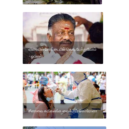
விரைவில் கோட்டையில் கொடியேற்றுவோம்
- ஓபிஎஸ்
சீனாவை கதிகலங்க வைக்கும் கொரோனா