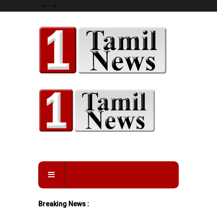
-->
-->
Breaking News :