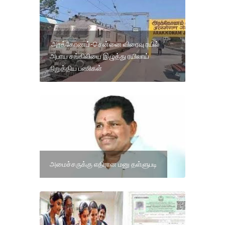
அரக்கோணம்-சென்னை விரைவு ரயில்
அபாய சங்கிலியை இழுத்து ரயிலாய்
நிறுத்திய பணிகள்
அமைச்சருக்கு எதிரான மனு தள்ளுபடி