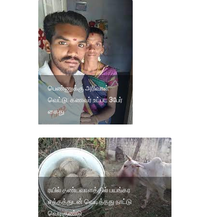
பெண்ணுக்கு அரிவாள்
வெட்டு: கணவர் உட்பட 3பேர்
கைது
ரயில் தண்டவாளத்தில் பயங்கர
சத்தத்துடன் வெடித்தது நாட்டு
வெடிகுண்டு