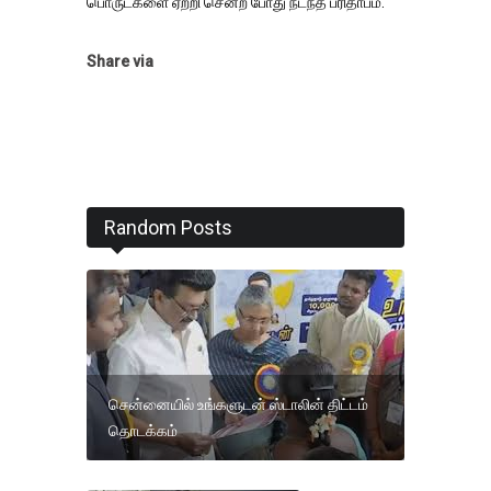
பொருட்களை ஏற்றி சென்ற போது நடந்த பரிதாபம்.
Share via
Random Posts
சென்னையில் உங்களுடன் ஸ்டாலின் திட்டம்
தொடக்கம்