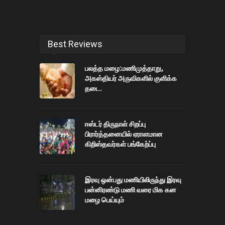
Best Reviews
பலத்த மழை:மணிமுத்தாறு,
அகஸ்தியர் அருவிகளில் குளிக்க
தடை.
ஈஸ்டர் திருநாள் சிறப்பு
பிரார்த்தனையில் ஏராளமான
கிறிஸ்தவர்கள் பங்கேற்ப்பு
இரவு ஒன்பது மணியிலிருந்து இரவு
பன்னிரண்டு மணி வரை மிக கன
மழை பெய்யும்