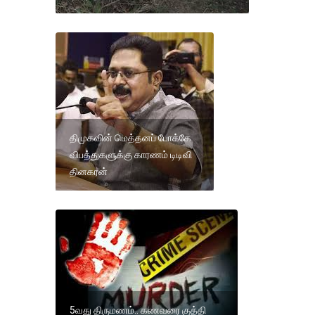
திமுகவின் மெத்தனப் போக்கே
விபத்துகளுக்கு காரணம் டிடிவி
தினகரன்
5வது திருமணம்.. கணவரை குத்தி