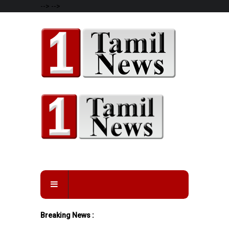
-->
-->
Breaking News :