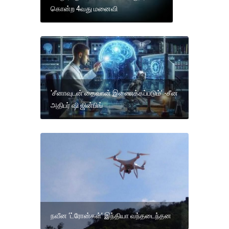
கொன்ற 4வது மனைவி
'சீனாவுடன் தைவான் இணைக்கப்படும்' -சீன
அதிபர் ஷி ஜின்பிங்
நவீன ‘ட்ரோன்கள்’ இந்தியா வந்தடைந்தன