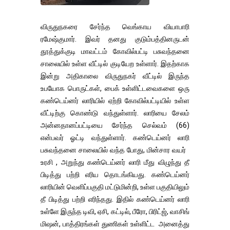
விருதுநகரை சேர்ந்த வெங்காய வியாபாரி
ரமேஷ்குமார். இவர் தனது குடும்பத்தினருடன்
தூத்துக்குடி மாவட்டம் கோவில்பட்டி பசுவந்தனை
சாலையில் உள்ள வீட்டில் குடியேற உள்ளார். இதற்காக
இன்று அதிகாலை விருதுநகர் வீட்டில் இருந்த
உபயோக பொருட்கள், பைக் உள்ளிட்டவைகளை ஒரு
கண்டெய்னர் லாரியில் ஏற்றி கோவில்பட்டியில் உள்ள
வீட்டிற்கு கொண்டு வந்துள்ளார். லாரியை சேலம்
அன்னதானப்பட்டியை சேர்ந்த செல்வம் (66)
என்பவர் ஓட்டி வந்துள்ளார். கண்டெய்னர் லாரி
பசுவந்தனை சாலையில் வந்த போது, மின்சார வயர்
உரசி , அறுந்து கண்டெய்னர் லாரி மீது விழுந்து தீ
பிடித்து பற்றி எரிய தொடங்கியது. கண்டெய்னர்
லாரியின் வெளிப்பகுதி மட்டுமின்றி, உள்ள பகுதியிலும்
தீ பிடித்து பற்றி எரிந்தது. இதில் கண்டெய்னர் லாரி
உள்ளே இருந்த டிவி, ஏசி, கட்டில், பீரோ, பிரிட்ஜ், வாசிங்
மிஷன், பாத்திரங்கள் துணிகள் உள்ளிட்ட அனைத்து