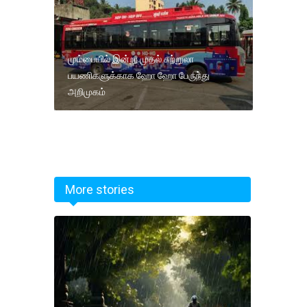
மும்பையில் இன்று முதல் சுற்றுலா
பயணிகளுக்காக ஹோ ஹோ பேருந்து
அறிமுகம்
More stories