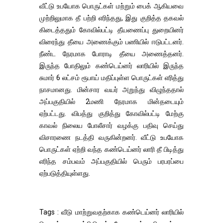
வீட்டு உபயோக பொருட்கள் மற்றும் பைக் ஆகியவை
முற்றிலுமாக தீ பற்றி எரிந்தது, இது குறித்த தகவல்
கிடைத்ததும் கோவில்பட்டி தீயணைப்பு துறையினர்
விரைந்து தீயை அணைக்கும் பணியில் ஈடுபட்டனர்.
நீண்ட நேரமாக போராடி தீயை அணைத்தனர்.
இருந்த போதிலும் கண்டெய்னர் லாரியில் இருந்த
சுமார் 6 லட்சம் ரூபாய் மதிப்புள்ள பொருட்கள் எரித்து
நாசமானது. மின்சார வயர் அறுந்து விழுந்ததால்
அப்பகுதியில் 2மணி நேரமாக மின்தடையும்
ஏற்பட்டது. விபத்து குறித்து கோவில்பட்டி மேற்கு
காவல் நிலைய போலீசார் வழக்கு பதிவு செய்து
விசாரணை நடத்தி வருகின்றனர். வீட்டு உபயோக
பொருட்கள் ஏற்றி வந்த கண்டெய்னர் லாரி தீ பிடித்து
எரிந்த சம்பவம் அப்பகுதியில் பெரும் பரபரப்பை
ஏற்படுத்தியுள்ளது.
Tags : வீடு மாற்றுவதற்காக கண்டெய்னர் லாரியில்