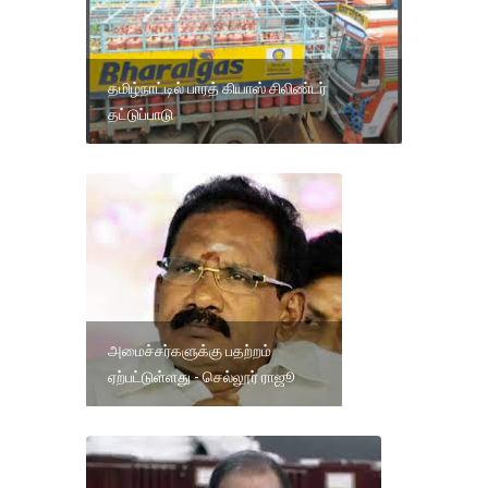
தமிழ்நாட்டில் பாரத் கியாஸ் சிலிண்டர்
தட்டுப்பாடு
அமைச்சர்களுக்கு பதற்றம்
ஏற்பட்டுள்ளது - செல்லூர் ராஜூ