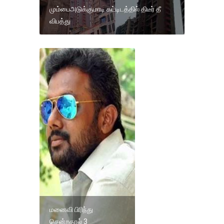
மும்பைஅடுக்குமாடி கட்டிடத்தில் திடீர் தீ
விபத்து
மனைவி பிரிந்து
சென்றதால் 3