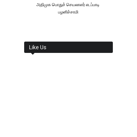
அதிமுக பொதுச் செயலாளர் எடப்பாடி
பழனிச்சாமி
Like Us