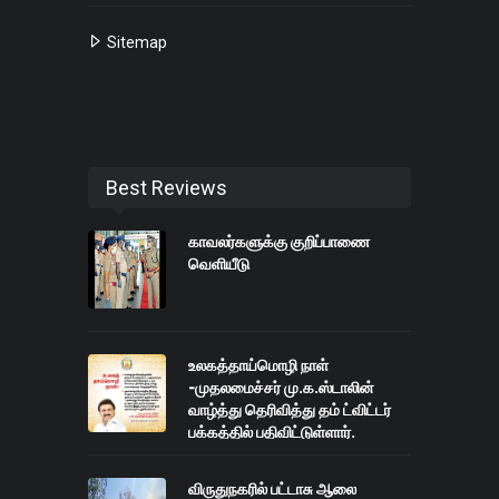
Sitemap
Best Reviews
காவலர்களுக்கு குறிப்பாணை
வெளியீடு
உலகத்தாய்மொழி நாள்
-முதலமைச்சர் மு.க.ஸ்டாலின்
வாழ்த்து தெரிவித்து தம் ட்விட்டர்
பக்கத்தில் பதிவிட்டுள்ளார்.
விருதுநகரில் பட்டாசு ஆலை