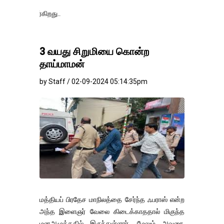
தங்கம்-வெள்ளி 
3 வயது சிறுமியை கொன்ற
தாய்மாமன்
by Staff / 02-09-2024 05:14:35pm
மத்தியப் பிரதேச மாநிலத்தை சேர்ந்த ஃபராஸ் என்ற
அந்த இளைஞர் வேலை கிடைக்காததால் மிகுந்த
மனஅழுத்ததில் இருந்துள்ளார். மேலும் அவரை,