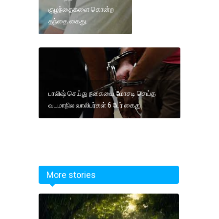
குழந்தைகளை கொன்ற
தந்தை கைது.
பாலிஷ் செய்து நகையை மோசடி செய்த
வடமாநில வாலிபர்கள் 6 பேர் கைது
More stories