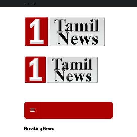
-->
-->
Breaking News :