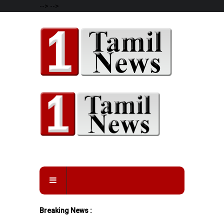
-->
-->
Breaking News :