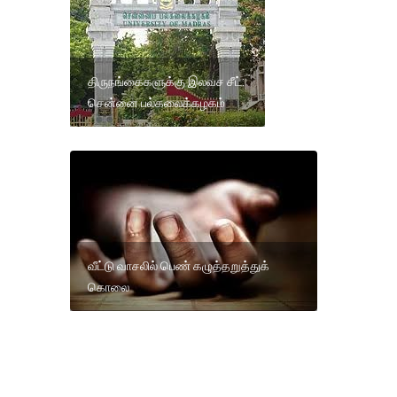
திருநங்கைகளுக்கு இலவச சீட்:
சென்னை பல்கலைக்கழகம்
வீட்டு வாசலில் பெண் கழுத்தறுத்துக்
கொலை