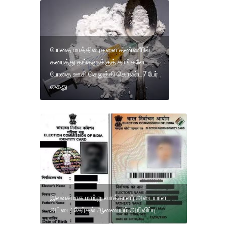
போதை மாத்திரைகளை தண்ணீரில்
கரைத்து தங்களுக்குத் தாங்களே
போதை ஊசி செலுத்தி கொண்ட7 பேர்
கைது
இலவசமாக மாற்று வாக்காளர் அடையாள
அட்டை: தேர்தல் ஆணையம் அறிவிப்பு