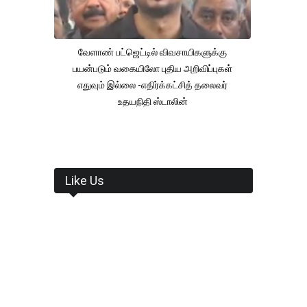
வேளாண் பட்ஜெட்டில் விவசாயிகளுக்கு
பயன்படும் வகையிலோ புதிய அறிவிப்புகள்
எதுவும் இல்லை -எதிர்க்கட்சித் தலைவர்
உதயநிதி ஸ்டாலின்
Like Us