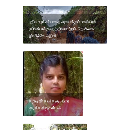
புதிய சுரங்கப்பாதை அமைக்கும் பணியால்
ரயில் போக்குவரத்தில் மாற்றம்: தென்னக
இரயில்வே அறிவிப்பு
கழிவு நீர் கலந்த குடிநீரை
குடித்த சிறுவன் பலி