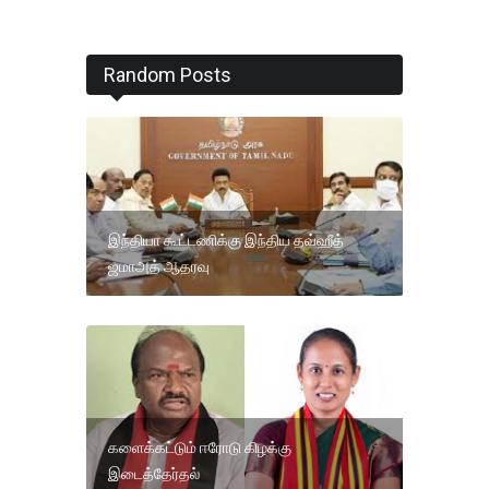
Random Posts
இந்தியா கூட்டணிக்கு இந்திய தவ்ஹீத்
ஜமாஅத் ஆதரவு
களைக்கட்டும் ஈரோடு கிழக்கு
இடைத்தேர்தல்