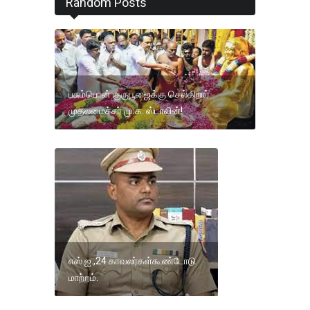
Random Posts
பசும்பொன் குருபூஜைக்கு செல்கிறார்
முதலமைச்சர் மு.க. ஸ்டாலின்!
எஸ்.ஐ.,24 காவலர்கள்கூண்டோடு
மாற்றம்.