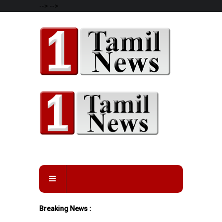
-->
-->
Breaking News :