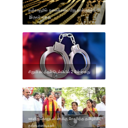
தஞ்சாவூரில் நகைக்கடை மீது தாக்குதல்;
இருவர் கைது
சிறுமி கடத்தல் டெல்லியில் 2 பேர் கைது
ஊன்றுகோலுடன் வாக்கு சேகரித்த தமிழச்சி
தங்கபாண்டியன்