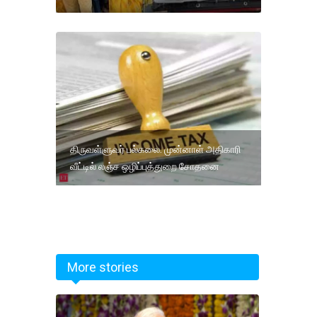
திருவள்ளுவர் பல்கலை. முன்னாள் அதிகாரி
வீட்டில் லஞ்ச ஒழிப்புத்துறை சோதனை
More stories