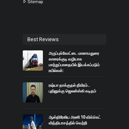
Sitemap
Best Reviews
அருப்புக்கோட்டை மானாமதுரை
காரைக்குடி வழியாக
மாற்றுப்பாதையில் இயக்கப்படும்
ரயில்கள்:
ரஷ்யா தாக்குதல் தீவிரம்..
புதினுக்கு ஜெலன்ஸ்கி கடிதம்
ஆஸ்திரேலிய அணி 10 விக்கெட்
வித்தியாசத்தில் வெற்றி