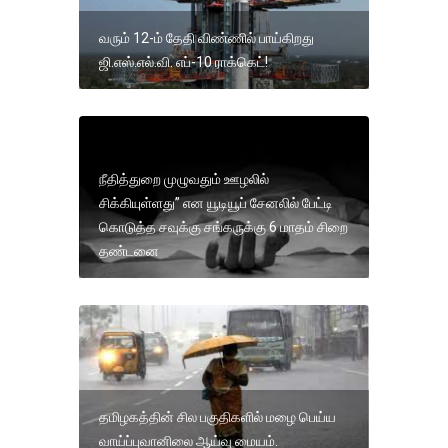
வரும் 12-ம் தேதி விண்ணில் பாய்கிறது
ஜி.எஸ்.எல்.வி. எப்-10 ராக்கெட்!
நீதித்துறை முழுவதும் ஊழலில்
சிக்கியுள்ளது” என யூடியூப் சேனலில் பேட்டி
கொடுத்த சவுக்கு சங்கருக்கு 6 மாதம் சிறை
தண்டனை
தமிழகத்தின் சில பகுதிகளில் மழை பெய்ய
வாய்ப்புவானிலை ஆய்வு மையம்.