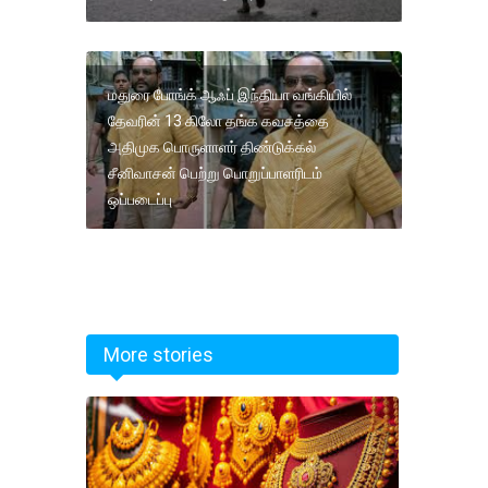
மதுரை போங்க் ஆஃப் இந்தியா வங்கியில்
தேவரின் 13 கிலோ தங்க கவசத்தை
அதிமுக பொருளாளர் திண்டுக்கல்
சீனிவாசன் பெற்று பொறுப்பாளரிடம்
ஒப்படைப்பு
More stories