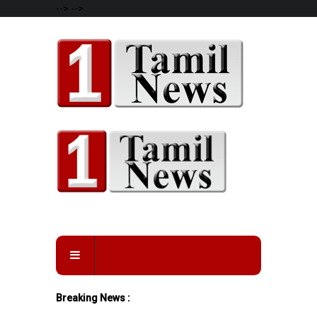
-->
-->
Breaking News :