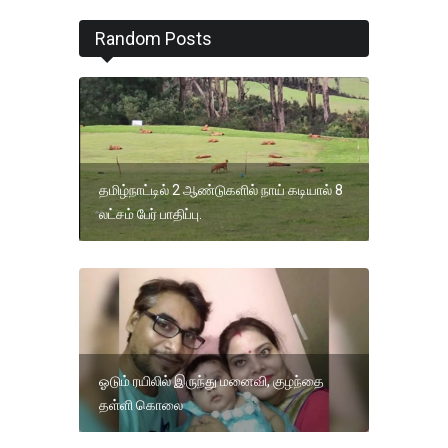
Random Posts
தமிழ்நாட்டில் 2 ஆண்டுகளில் நாய் கடியால் 8
லட்சம் பேர் பாதிப்பு.
ஓடும் ரயிலில் இருந்து மனைவி, குழந்தை
தள்ளி கொலை