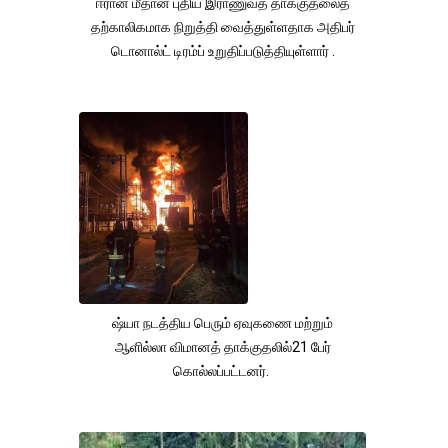
ஈரான் மீதான புதிய இராணுவத் தாக்குதலைத்
தற்காலிகமாக நிறுத்தி வைத்துள்ளதாக அதிபர்
டொனால்ட் டிரம்ப் உறுதிப்படுத்தியுள்ளார் .
ஷ்யா நடத்திய பெரும் ஏவுகணை மற்றும்
ஆளில்லா விமானத் தாக்குதலில்21 பேர்
கொல்லப்பட்டனர்.