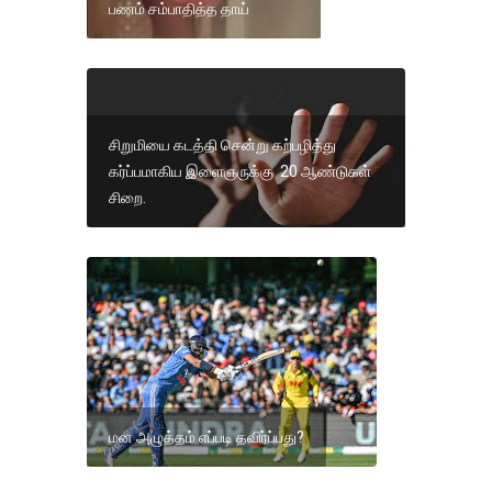
பணம் சம்பாதித்த தாய்
சிறுமியை கடத்தி சென்று கற்பழித்து
கர்ப்பமாகிய இளைஞருக்கு 20 ஆண்டுகள்
சிறை.
மன அழுத்தம் எப்படி தவிர்ப்பது?