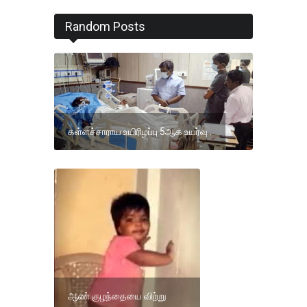
Random Posts
கள்ளச்சாராய உயிரிழப்பு 5ஆக உயர்வு .
ஆண் குழந்தையை விற்று