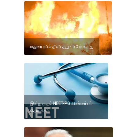
மதுரை ரயில் தீ விபத்து - 5 பேர் கைது
இன்று முதல் NEET-PG விண்ணப்பம்
தொடக்கம்