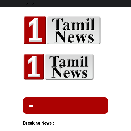
-->
-->
Breaking News :