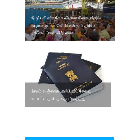
திருப்பதி சர்வதேச விமான நிலையத்தில்
ஏழுமலையான் கோவில் வி ஐ பி தரிசன
டிக்கெட்டுகள் விற்பனை
சேலம் அஞ்சலக பாஸ்போர்ட் சேவை
மையம்முதலிடத்தைப் பிடித்தது.