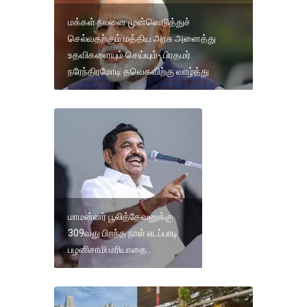
மக்கள் நலனை முன்னெடுத்துச்
செல்வதற்கும் மத்திய அரசு அனைத்து
உதவிகளையும் செய்யும்-.பிரதமர்
நரேந்திரமோடி தவெகவிற்கு வாழ்த்து
மாமன்னர் பூலித்தேவனுக்கு
309வது பிறந்த நாள் எடப்பாடி
பழனிசாமி மரியாதை..