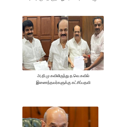
அ.தி.மு.கவிலிருந்து த.வெ.கவில்
இணைந்தவர்களுக்கு கட்சிப்பதவி