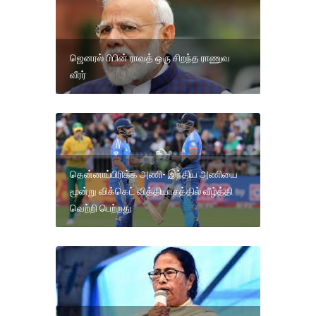
ஜெனரல் பிபின் ராவத் ஒரு சிறந்த ராணுவ
வீரர்
தென்னாப்பிரிக்க அணி- இந்திய அணியை
மூன்று விக்கெட் வித்தியாசத்தில் வீழ்த்தி
வெற்றி பெற்றது