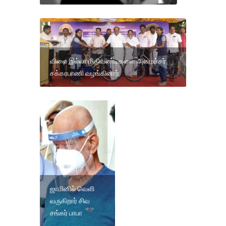
விலை இல்லா மிதிவண்டிகளை அமைச்சர்
சக்கரபாணி வழங்கினார்
ஜாமினில் வெளி
வருகிறார் சிவ
சங்கர் பாபா