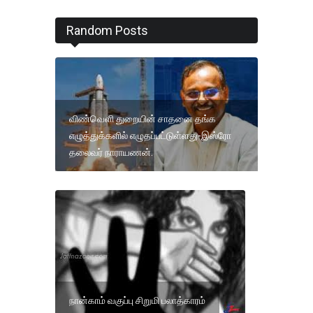
Random Posts
விண்வெளி துறையின் சாதனை தங்க
எழுத்துக்களில் எழுதப்பட்டுள்ளது-இஸ்ரோ
தலைவர் நாராயணன்.
நான்காம் வகுப்பு சிறுமி பலாத்காரம்