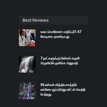
Best Reviews
உலக கொரோனா பாதிப்பு21.67
கோடியை தாண்டியது
7 நாட்களுக்குப்பின்னர் சுருளி
அருவியில் குளிக்க அனுமதி.
36 ரன்கள் வித்தியாசத்தில்
லக்னோ சூப்பர்ஜெயன்ட்ஸ் வெற்றி
பெற்றது.