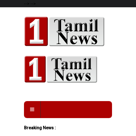
-->
-->
Breaking News :