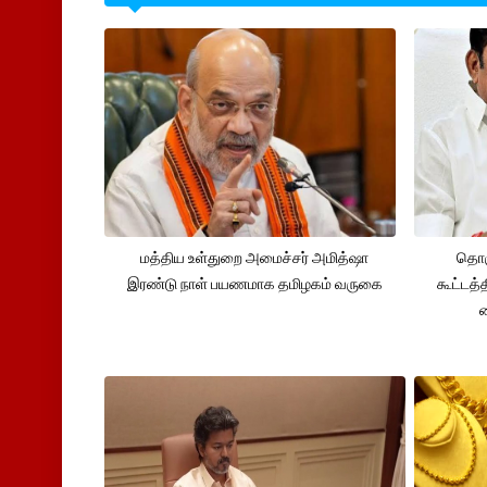
மத்திய உள்துறை அமைச்சர் அமித்ஷா
தொக
இரண்டு நாள் பயணமாக தமிழகம் வருகை
கூட்டத்