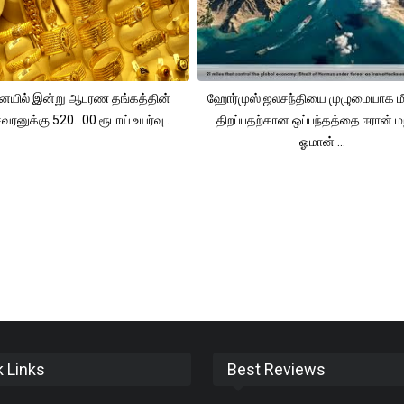
யில் இன்று ஆபரண தங்கத்தின்
ஹோர்முஸ் ஜலசந்தியை முழுமையாக மீ
ரனுக்கு 520. .00 ரூபாய் உயர்வு .
திறப்பதற்கான ஒப்பந்தத்தை ஈரான் மற
ஓமான் ...
k Links
Best Reviews