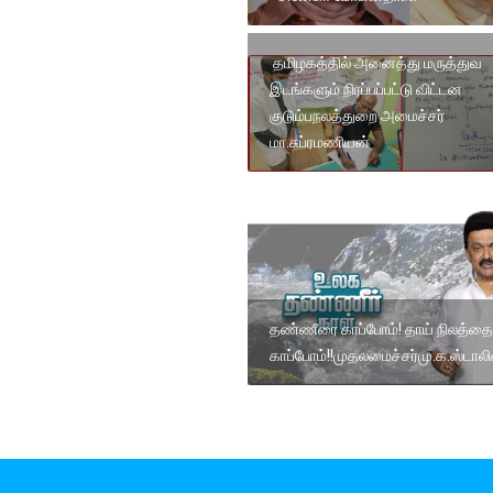
தமிழகத்தில் அனைத்து மருத்துவ
இடங்களும் நிரப்பப்பட்டு விட்டன
குடும்பநலத்துறை அமைச்சர்
மா.சுப்ரமணியன்
தண்ணீரை காப்போம்! தாய் நிலத்தை
காப்போம்!!முதலமைச்சர்மு.க.ஸ்டாலி