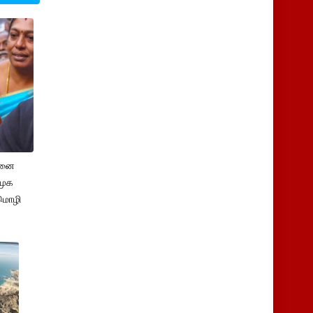
சனை
ிமுக
மொழி