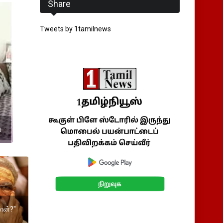
Share
Tweets by 1tamilnews
ு
ான்?"