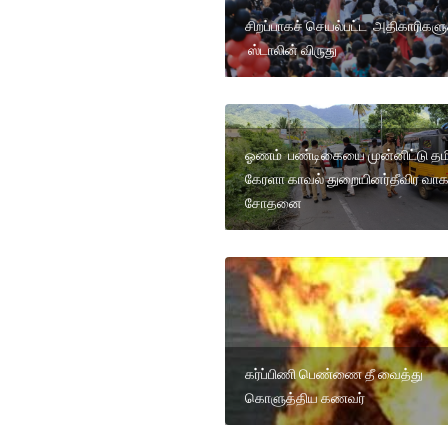
சிறப்பாகச் செயல்பட்ட அதிகாரிகளு
ஸ்டாலின் விருது
ஓணம் பண்டிகையை முன்னிட்டு த
கேரளா காவல் துறையினர்தீவிர வா
சோதனை
கர்ப்பிணி பெண்ணை தீ வைத்து
கொளுத்திய கணவர்