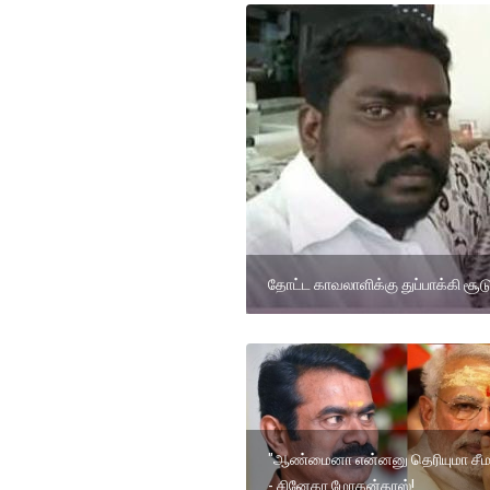
தோட்ட காவலாளிக்கு துப்பாக்கி சூட
"ஆண்மைனா என்னனு தெரியுமா சீம
- சினேகா மோகன்தாஸ்!