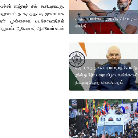
ைச்சர் ராஜ்நாத் சிங் கூறியதாவது,
 பஹல்காம் தாக்குதலுக்கு மூளையாக
கர்நாடகாவில் ஊழற்ற ஆட்சி - ராகுல்
றார். முன்னதாக, பயங்கரவாதிகள்
காந்தி
 பாதுகாப்பு ஆலோசகர் ஆகியோர் உடன்
குடியரசுத் தலைவர் ராம்நாத் கோவிந்
இன்று பிரிவுபசரா விழா பதவிக்காலம
நிறைவு பெற்று விடைபெறும்