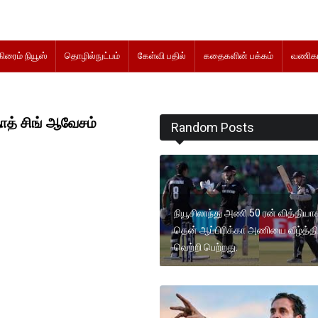
கிரைம் நியூஸ்
தொழில்நுட்பம்
கேள்வி பதில்
கதைகளின் பக்கம்
வணிகம
ாத் சிங் ஆவேசம்
Random Posts
நியூசிலாந்து அணி 50 ரன் வித்தியாச
தென் ஆப்பிரிக்கா அணியை வீழ்த்தி
வெற்றி பெற்றது.