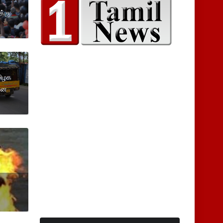
க்கு
மிழக
கன