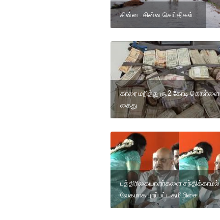
சின்ன ..சின்ன செய்திகள்..
காரை மறித்து ரூ.2 கோடி கொள்ளை6
கைது
பத்திரிகையாளர்களை சந்திக்காமல்
வேகமாக புறப்பட்ட தமிழிசை