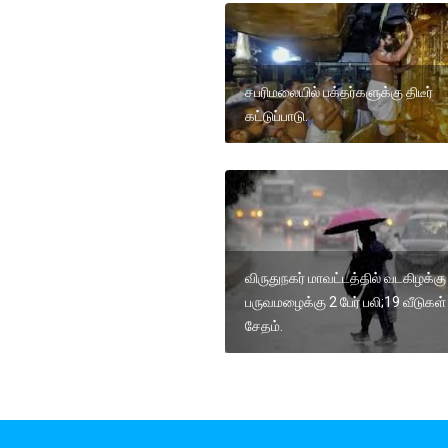
சபரிமலையில் பக்தர்களுக்கு திடீர்
கட்டுப்பாடு.
விருதுநகர் மாவட்டத்தில் வடகிழக்கு
பருவமழைக்கு 2 பேர் பலி;19 வீடுகள்
சேதம்.