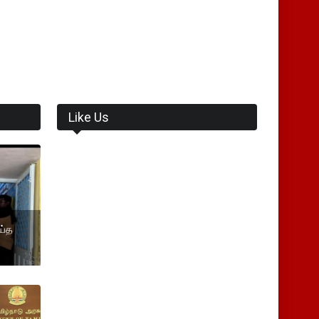
Like Us
ய்த