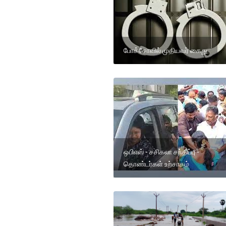
போக்சோவில் முதியவர் கைது
ஒபிஎஸ் - சசிகலா சந்திப்பு -
தொண்டர்கள் உற்சாகம்