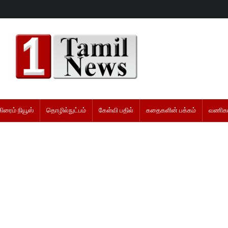
கிரைம் நியூஸ்
தொழில்நுட்பம்
கேள்வி பதில்
கதைகளின் பக்கம்
வணிகம