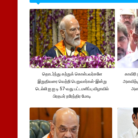
தொடர்ந்து கற்றுக் கொள்பவர்களே
காவிரி 
இறுதிவரை வெற்றி பெறுவார்கள்-இன்று
அளவிற்
டெல்லி ஐ.ஐ.டி 57-வது பட்டமளிப்பு விழாவில்
அளவ
பிரதமர் நரேந்திர மோடி