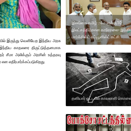
இலங்கை தமிழ் மக்களுக்கு10
இலட்சத்திற்கான காசோலை- இந்தி
மார்க்சிஸ்ட் கம்யூனிஸ்ட் கட்சி
வில் இருந்து வெளியேற இந்திய அரசு
 இந்திய காதலரை திருட்டுத்தனமாக
ர் சீமா அலிக்கும் அரசின் உத்தரவு
என எதிர்பார்க்கப்படுகிறது.
தனியார் ஓட்டலில் காவலாளி கொல