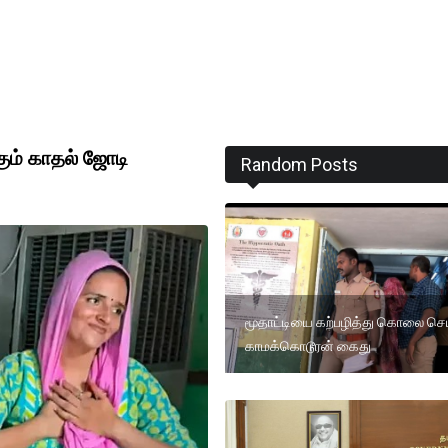
கும் காதல் ஜோடி
Random Posts
மூதாட்டியை கற்பழித்து கொலை செ
காமக்கொடூரன் கைது