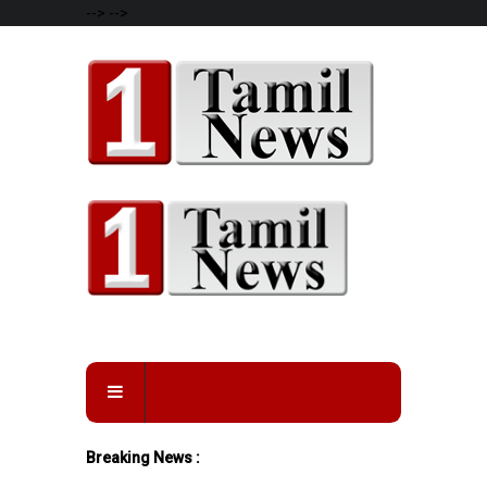
-->
-->
Breaking News :