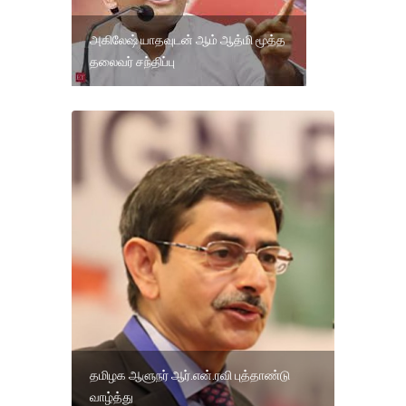
அகிலேஷ் யாதவுடன் ஆம் ஆத்மி மூத்த
தலைவர் சந்திப்பு
தமிழக ஆளுநர் ஆர்.என்.ரவி புத்தாண்டு
வாழ்த்து