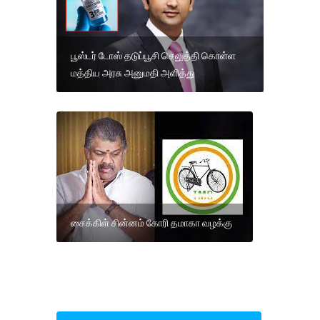
பூஸ்டர் டோஸ் தடுப்பூசி செலுத்தி கொள்ள
மத்திய அரசு அனுமதி அளித்து
சைக்கிள் சின்னம் கோரி தமாகா வழக்கு