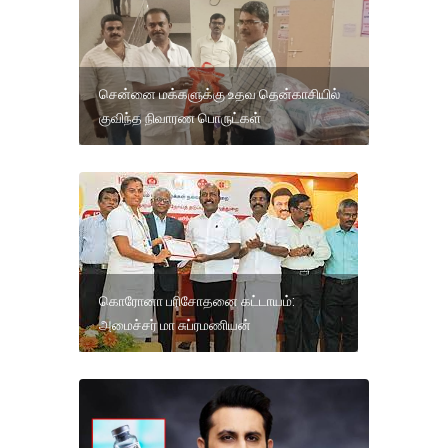
சென்னை மக்களுக்கு உதவ தென்காசியில்
குவிந்த நிவாரண பொருட்கள்
கொரோனா பரிசோதனை கட்டாயம்:
அமைச்சர் மா சுப்ரமணியன்