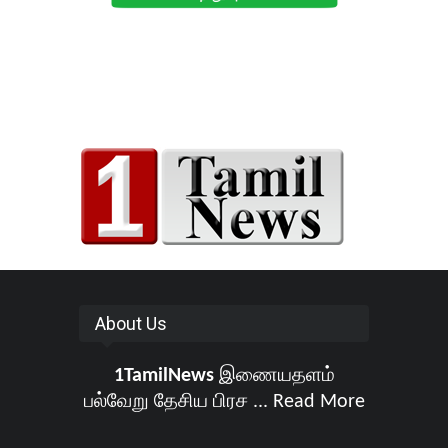
About Us
1TamilNews
இணையதளம்
பல்வேறு தேசிய பிரச ...
Read More