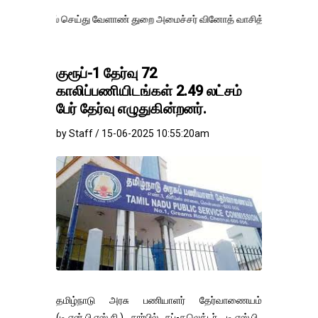
செய்து வேளாண் துறை அமைச்சர் வினோத் வாசித்து வருகிறார். �.
குரூப்-1 தேர்வு 72
காலிப்பணியிடங்கள் 2.49 லட்சம்
பேர் தேர்வு எழுதுகின்றனர்.
by Staff / 15-06-2025 10:55:20am
தமிழ்நாடு அரசு பணியாளர் தேர்வாணையம்
(டி.என்.பி.எஸ்.சி.) சார்பில் சப்-கலெக்டர், டி.எஸ்.பி.,