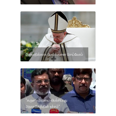
அமைதிக்காக பிரார்த்தனை செய்வோம்
"கருணாநிதியை விமர்சிப்பது
அநாகரிகத்தின் உச்சம்"