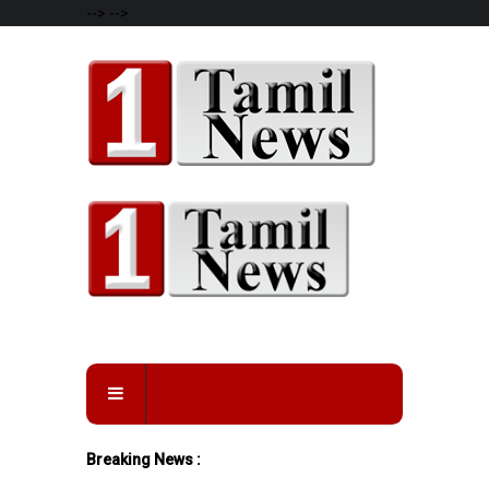
-->
-->
Breaking News :