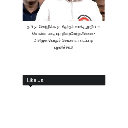
தமிழக வெற்றிக்கழக தேர்தல் வாக்குறுதியாக
சொன்ன எதையும் நிறைவேற்றவில்லை.-
அதிமுக பொதுச் செயலாளர் எடப்பாடி
பழனிச்சாமி
Like Us