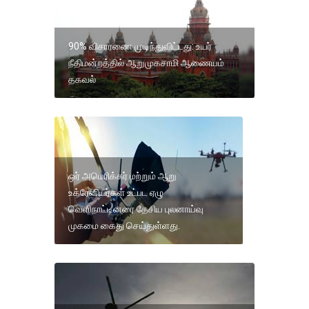
90% விசாரணை முடிந்துவிட்டது: உயர்
நீதிமன்றத்தில் ஆறுமுகசாமி ஆணையம்
தகவல்
ஒர் அமெரிக்கர் மற்றும் ஆறு
உக்ரேனியர்கள் உட்பட ஏழு
வெளிநாட்டினரை தேசிய புலனாய்வு
முகமை கைது செய்துள்ளது.