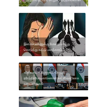
ஆளுநரை திருப்பப் பெறுக... திருமாவளவன்
இளம்பெண்ணுக்கு போதை மருந்து
கொடுத்து கூட்டு பலாத்காரம்
விஸ்வகர்மா யோஜனா -பிரதமர்
நரேந்திரமோடிகாணொலி காட்சி வாயிலாக
உரையாற்றினாா்.