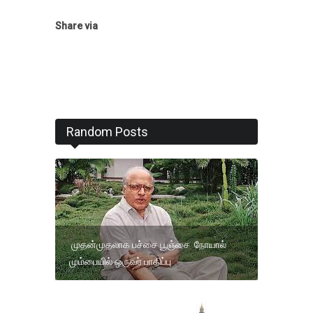
Share via
Random Posts
முதன்முதலாக பச்சை பூஞ்சை நோயால்
மும்பையில் ஒருவர் பாதிப்பு