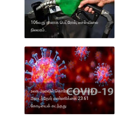
106வது நாளாக பெட்ரோல், டீசல் விலை
நிலவரம்..
உலக அளவில் கொரோனாவால் பாதிப்பு
அடைந்தோர் எண்ணிக்கை 23.61
கோடியைக் கடந்தது