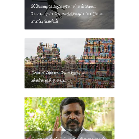
600கோடி பி.ஜே.பி சகோதர்கள் மெகா
மோசடி.. கும்பகோணத்தில் ஒட்டப்பட்டுள்ள
பரபரப்பு போஸ்டர்
மீனாட்சி அம்மன் கோவிலுக்குள்
பக்தர்களுக்கு தடை