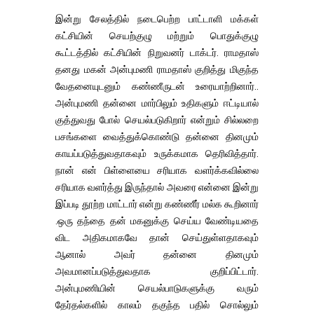
இன்று சேலத்தில் நடைபெற்ற பாட்டாளி மக்கள்
கட்சியின் செயற்குழு மற்றும் பொதுக்குழு
கூட்டத்தில் கட்சியின் நிறுவனர் டாக்டர். ராமதாஸ்
தனது மகன் அன்புமணி ராமதாஸ் குறித்து மிகுந்த
வேதனையுடனும் கண்ணீருடன் உரையாற்றினார்..
அன்புமணி தன்னை மார்பிலும் உதிகளும் ஈட்டியால்
குத்துவது போல் செயல்படுகிறார் என்றும் சில்லறை
பசங்களை வைத்துக்கொண்டு தன்னை தினமும்
காயப்படுத்துவதாகவும் உருக்கமாக தெரிவித்தார்.
நான் என் பிள்ளையை சரியாக வளர்க்கவில்லை
சரியாக வளர்த்து இருந்தால் அவரை என்னை இன்று
இப்படி தூற்ற மாட்டார் என்று கண்ணீர் மல்க கூறினார்
.ஒரு தந்தை தன் மகனுக்கு செய்ய வேண்டியதை
விட அதிகமாகவே தான் செய்துள்ளதாகவும்
ஆனால் அவர் தன்னை தினமும்
அவமானப்படுத்துவதாக குறிப்பிட்டார்.
அன்புமணியின் செயல்பாடுகளுக்கு வரும்
தேர்தல்களில் காலம் தகுந்த பதில் சொல்லும்