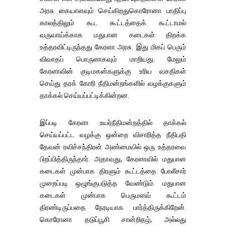
அரசு கையாளவும் செய்கிறதுகொரோனா பாதிப்பு
காலத்திலும் கூட கூட்டத்தைக் கூட்டாமல்
வருவாய்க்காக மதுபான கடைகள் திறக்க
உத்தரவிட்டிருந்தது கேரளா அரசு. இது மிகப் பெரும்
விவாதப் பொருளாகவும் மாறியது. மேலும்
கேரளாவின் குடிமகன்களுக்கு உரிய வசதிகள்
செய்து தரக் கோரி நீதிமன்றங்களில் வழக்குகளும்
தாக்கல் செய்யப்பட்டிக்கின்றன.
இப்படி கேரளா உயர்நீதிமன்றத்தில் தாக்கல்
செய்யப்பட்ட வழக்கு ஒன்றை விசாரித்த நீதிபதி
தேவன் ரவிச்சந்திரன் அண்மையில் ஒரு உத்தரவை
பிறப்பித்திருந்தார். அதாவது, கேரளாவில் மதுபான
கடைகள் முன்பாக திரளும் கூட்டத்தை போலீசார்
முறைப்படி ஒழுங்குபடுத்த வேண்டும். மதுபான
கடைகள் முன்பாக பெருமளவ் கூட்டம்
திரண்டிருப்பதை நேரடியாக பார்த்திருக்கிறேன்.
கொரோனா தடுப்பூசி சான்றிதழ், அல்லது