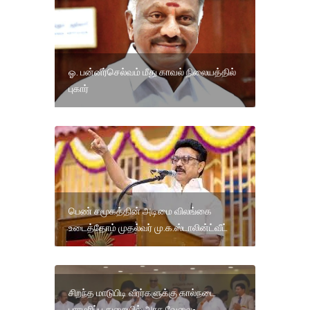
ஓ. பன்னீர்செல்வம் மீது காவல் நிலையத்தில்
புகார்
பெண் சமூகத்தின் அடிமை விலங்கை
உடைத்தோம் முதல்வர் மு.க.ஸ்டாலின்ட்வீட்
சிறந்த மாடுபிடி வீரர்களுக்கு கால்நடை
பராமரிப்பு துறையில் அரசு வேலை-