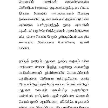
கேரளாவில் பயணிகள் எண்ணிக்கையை
அதிகரிப்பதற்காகவும் குடிமகன்களுக்கு வசதியாக
இருக்க வேண்டும் என்பதற்காகவும் பேருந்து
நிலையங்களில் மதுபான கடைகள் திறக்கப்படும் என
அம்மாநில போக்குவரத்துத் துறை அமைச்சர்
ஆண்டனி ராஜூ தெரிவித்துள்ளார். ஆனால் இதனை
எந்த விலை கொடுத்தேனும் முறியடிப்போம் என சில
தன்னார்வ அமைப்புகள் போர்க்கொடி தூக்கி
உள்ளன.
நாட்டில் தனிநபர் மதுபான நுகர்வு அதிகம் உள்ள
மாநிலமாக கேரளா இருந்து வருகிறது. அனைத்து
மாநிலங்களையும் ஒப்பிடுகையில் கேரளாவில்தான்
மதுவிற்பனை அதிகமாக உள்ளது.கேரளா மாநில
அரசு சார்பிலும் நுகர்வோர் கூட்டமைப்புகள் சார்பிலும்
மதுபான கடைகள் செயல்பட்டு வருகின்றன.
அதேபோல் நாட்டிலேயே முன்மாதிரியான மொபைல்
செயலி மூலம் மதுவிற்பனை, வீட்டுக்கே மதுபானம்
சப்ளை என அவ்வப்போது புதிய யுக்திகளை கேரளா