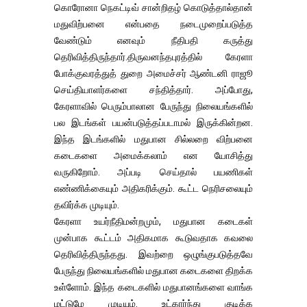
கொரோனா நெகட்டிவ் சான்றிதழ் கொடுத்தால்தான்
மதுவிற்பனை என்பதை நடைமுறைப்படுத்த
வேண்டும் எனவும் நீதிபதி கருத்து
தெரிவித்திருந்தார்.திருவனந்தபுரத்தில் கேரளா
போக்குவரத்துத் துறை அமைச்சர் ஆண்டனி ராஜூ
செய்தியாளர்களை சந்தித்தார். அப்போது,
கேரளாவில் பெரும்பாலான பேருந்து நிலையங்களில்
பல இடங்கள் பயன்படுத்தப்படாமல் இருக்கின்றன.
இந்த இடங்களில் மதுபான சில்லறை விற்பனை
கடைகளை அமைக்கலாம் என யோசித்து
வருகிறோம். அப்படி செய்தால் பயணிகள்
எண்ணிக்கையும் அதிகரிக்கும். கூட்ட நெரிசலையும்
தவிர்க்க முடியும்.
கேரளா உயர்நீதிமன்றமும், மதுபான கடைகள்
முன்பாக கூட்டம் அதிகமாக கூடுவதாக கவலை
தெரிவித்திருந்தது. இவற்றை ஒழுங்குபடுத்தவே
பேருந்து நிலையங்களில் மதுபான கடைகளை திறக்க
உள்ளோம். இந்த கடைகளில் மதுபானங்களை வாங்க
மட்டுமே முடியும். உட்கார்ந்து குடிக்க