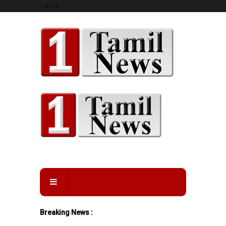
-->
-->
Breaking News :