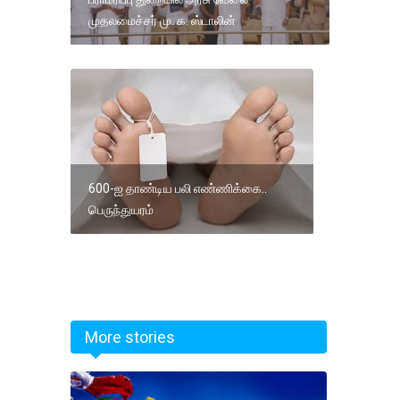
முதலமைச்சர் மு. க. ஸ்டாலின்
600-ஐ தாண்டிய பலி எண்ணிக்கை..
பெருந்துயரம்
More stories