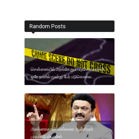
Random Posts
சென்னையில் அரங்கேறும் படுகொலைகள்:
ஒரே நாளில் மூன்று பேர் படுகொலை...
அண்ணாதான் மண்ணை ஆள்கிறார்
முதல்வர் ஸ்டாலின்