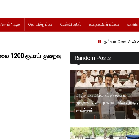
கிரைம் நியூஸ்
தொழில்நுட்பம்
கேள்வி பதில்
கதைகளின் பக்கம்
வணிகம
தங்கம்-வெள்ளி விலை மாற்றமின்றித
ை 1200 ரூபாய் குறைவு
Random Posts
அஞ்சலை அம்மாள் சிலையை
முதலமைச்சர் மு.க ஸ்டாலின் திறந்து
வைத்தார்