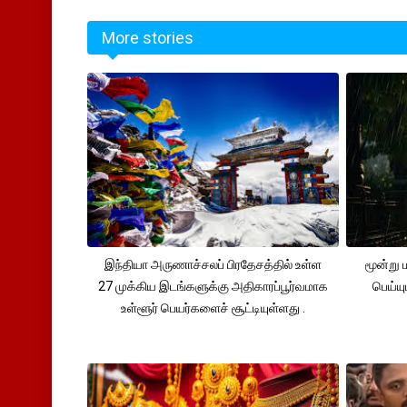
More stories
இந்தியா அருணாச்சலப் பிரதேசத்தில் உள்ள
மூன்று
27 முக்கிய இடங்களுக்கு அதிகாரப்பூர்வமாக
பெய்ய
உள்ளூர் பெயர்களைச் சூட்டியுள்ளது .