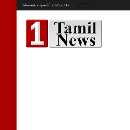
-->
-->
வெள்ளி,
7 ஆகஸ்ட் 2026 23:17:09