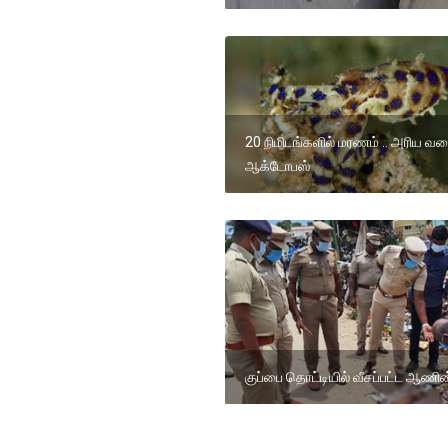
20 நிமிடங்களில் மரணம் .. அரிய வ
ஆக்டோபஸ்
குப்பை தொட்டியில் வீசப்பட்ட ஆணி