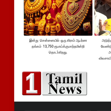
இன்று சென்னையில் ஒரு கிராம் ஆபர்ண
அடுத்
தங்கம் 13,750 ரூபாய்க்குமாற்றமின்றி
வேண்டு
தொடா்கிறது.
அ
விவசாய