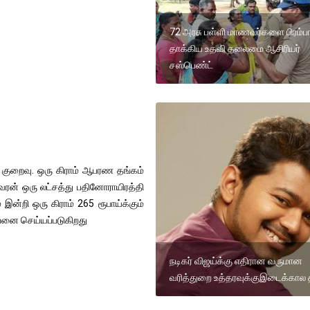
72 அரசு பள்ளி மாணவர்களை பிரம்பா
தாக்கிய உதவி தலைமை ஆசிரியர்
சஸ்பெண்ட்
குறைவு. ஒரு கிராம் ஆபரண தங்கம்
சவரன் ஒரு லட்சத்து பதினோராயிரத்தி
இன்றி ஒரு கிராம் 265 ரூபாய்க்கும்
ற்பனை செய்யப்படுகிறது
நடிகர் விஜய்க்கு எதிரான வருமான
வரித்துறை உத்தரவுக்குஇடைக்கால