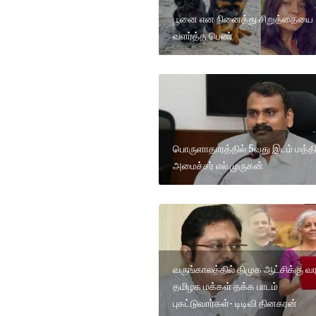
பூனை என நினைத்து சிறுத்தையை
வளர்த்த பெண்
பொருளாதாரத்தில் 5வது இடம் மத்த
அமைச்சர் எல்.முருகன்
வருங்காலத்தில் திமுக ஆட்சிக்கு வ
தமிழக மக்கள் தக்க பாடம்
புகட்டுவார்கள்- டிடிவி தினகரன்