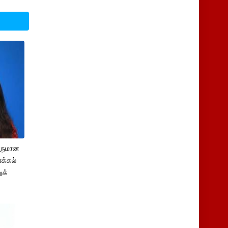
சருமான
க்கல்
ுக்