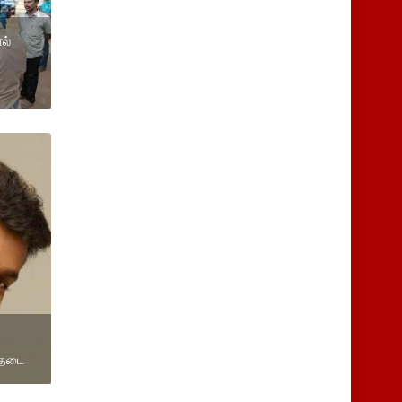
ல்
 தடை