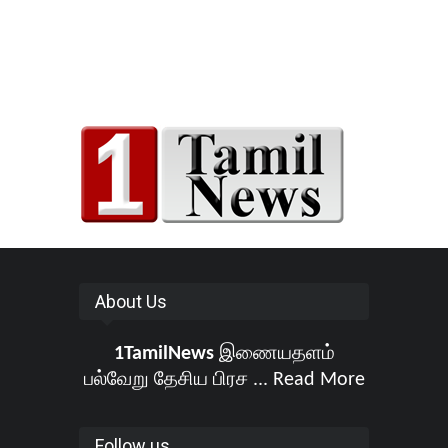
About Us
1TamilNews
இணையதளம்
பல்வேறு தேசிய பிரச ...
Read More
Follow us