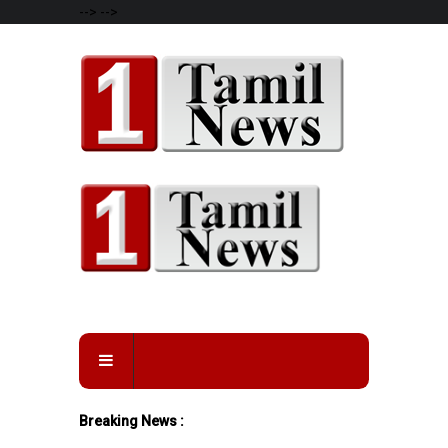
-->
-->
Breaking News :