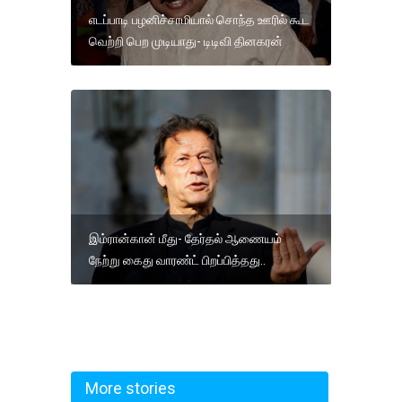
எடப்பாடி பழனிச்சாமியால் சொந்த ஊரில் கூட
வெற்றி பெற முடியாது- டிடிவி தினகரன்
இம்ரான்கான் மீது- தேர்தல் ஆணையம்
நேற்று கைது வாரண்ட் பிறப்பித்தது..
More stories