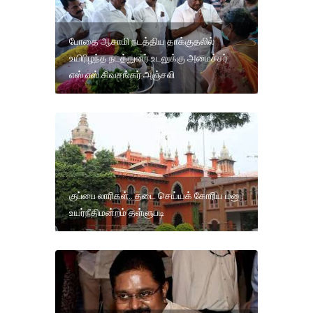
போதை ஆசாமி நடத்திய தாக்குதலில்
உயிரிழந்த நடத்துனர் உடலுக்கு அமைச்சர்
எஸ்.எஸ்.சிவசங்கர் அஞ்சலி
குப்பை லாரிகள்.. தடை செய்யக் கோரிய மனு:
உயர்நீதிமன்றம் தள்ளுபடி