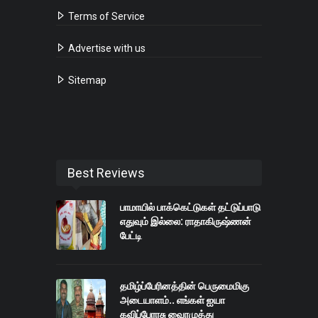
Terms of Service
Advertise with us
Sitemap
Best Reviews
பாமாயில் பாக்கெட்டுகள் தட்டுப்பாடு
எதுவும் இல்லை: ராதாகிருஷ்ணன்
பேட்டி
தமிழ்ப்பேரினத்தின் பெருமைமிகு
அடையாளம்.. எங்கள் ஐயா
கவிப்பேரரசு வைரமுத்து