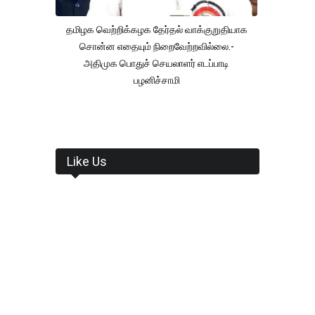
தமிழக வெற்றிக்கழக தேர்தல் வாக்குறுதியாக
சொன்ன எதையும் நிறைவேற்றவில்லை.-
அதிமுக பொதுச் செயலாளர் எடப்பாடி
பழனிச்சாமி
Like Us