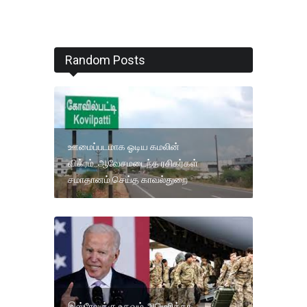
Random Posts
ஊமைப்படமாக ஓடிய கமலின்
விக்ரம்..ஆவேசமடைந்த ரசிகர்கள்
சமாதானம் செய்த காவல்துறை
இஸ்ரேலுக்கு உதவும் அமெரிக்கா