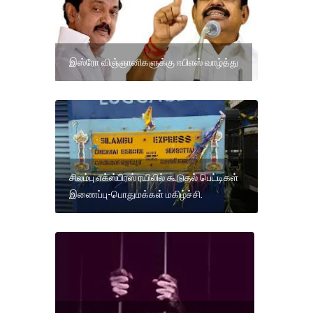
இஸ்ரோ விஞ்ஞானிகளுக்கு ஈபிஎஸ் வாழ்த்து
சிலம்பு எக்ஸ்பிரஸ் ரயிலில் கூடுதல் பெட்டிகள்
இணைப்பு-பொதுமக்கள் மகிழ்ச்சி.