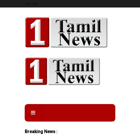
-->
-->
Breaking News :