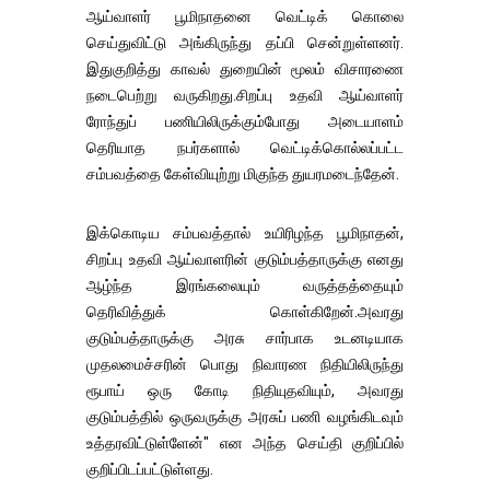
ஆய்வாளர் பூமிநாதனை வெட்டிக் கொலை
செய்துவிட்டு அங்கிருந்து தப்பி சென்றுள்ளனர்.
இதுகுறித்து காவல் துறையின் மூலம் விசாரணை
நடைபெற்று வருகிறது.சிறப்பு உதவி ஆய்வாளர்
ரோந்துப் பணியிலிருக்கும்போது அடையாளம்
தெரியாத நபர்களால் வெட்டிக்கொல்லப்பட்ட
சம்பவத்தை கேள்வியுற்று மிகுந்த துயரமடைந்தேன்.
இக்கொடிய சம்பவத்தால் உயிரிழந்த பூமிநாதன்,
சிறப்பு உதவி ஆய்வாளரின் குடும்பத்தாருக்கு எனது
ஆழ்ந்த இரங்கலையும் வருத்தத்தையும்
தெரிவித்துக் கொள்கிறேன்.அவரது
குடும்பத்தாருக்கு அரசு சார்பாக உடனடியாக
முதலமைச்சரின் பொது நிவாரண நிதியிலிருந்து
ரூபாய் ஒரு கோடி நிதியுதவியும், அவரது
குடும்பத்தில் ஒருவருக்கு அரசுப் பணி வழங்கிடவும்
உத்தரவிட்டுள்ளேன்" என அந்த செய்தி குறிப்பில்
குறிப்பிடப்பட்டுள்ளது.