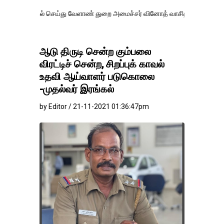
கல் செய்து வேளாண் துறை அமைச்சர் வினோத் வாசித்து வருகிறார். �.
ஆடு திருடி சென்ற கும்பலை
விரட்டிச் சென்ற, சிறப்புக் காவல்
உதவி ஆய்வாளர் படுகொலை
-முதல்வர் இரங்கல்
by Editor / 21-11-2021 01:36:47pm