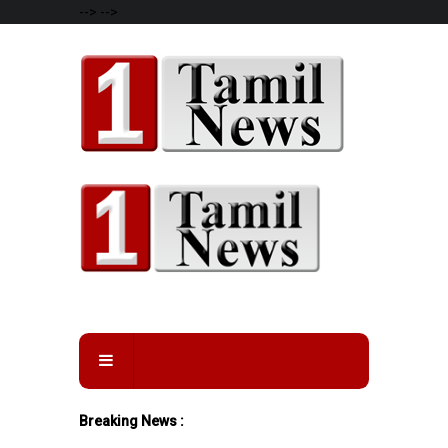
-->
-->
Breaking News :