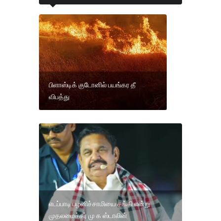
பிளாஸ்டிக் குடோனில் பயங்கர தீ
விபத்து
எடப்பாடி பழனிச்சாமியை சங்கி என்று
முதலமைச்சர் மு க ஸ்டாலின்