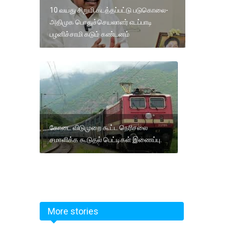
10 வயது சிறுமி கடத்தப்பட்டு படுகொலை-
அதிமுக பொதுச்செயலாளர் எடப்பாடி
பழனிச்சாமி கடும் கண்டனம்
கோடை விடுமுறை கூட்ட நெரிசலை
சமாளிக்க கூடுதல் பெட்டிகள் இணைப்பு.
More stories