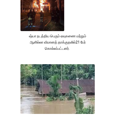
ஷ்யா நடத்திய பெரும் ஏவுகணை மற்றும்
ஆளில்லா விமானத் தாக்குதலில்21 பேர்
கொல்லப்பட்டனர்.