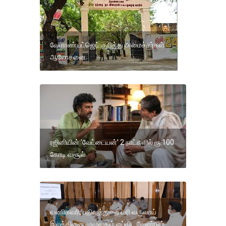
வேளாண் பட்ஜெட் குறித்து அமைச்சர்கள்
ஆலோசனை
ரஜினியின் ‘வேட்டையன்’ 2 நாட்களில் ரூ.100
கோடி வசூல்
வணிகவரி, பதிவுத்துறை வரி வருவாய்
இலக்கினை முழுவதும் எய்திட வேண்டும்