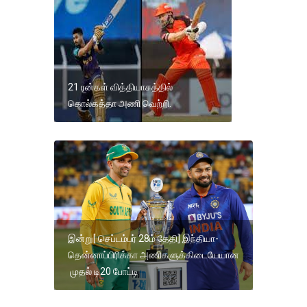
21 ரன்கள் வித்தியாசத்தில்
கொல்கத்தா அணி வெற்றி.
இன்று[ செப்டம்பர் 28ம் தேதி] இந்தியா-
தென்னாப்பிரிக்கா அணிகளுக்கிடையேயான
முதல் டி20 போட்டி