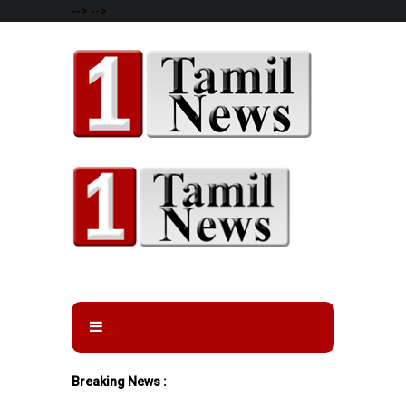
-->
-->
Breaking News :