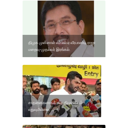
திமுக முன்னாள் எம்.எல்.ஏ வீரபாண்டி ராஜா
மறைவு-முதல்வர் இரங்கல்.
சாதனைகளாகக் கூற திமுகவிடம்
எதுவுமில்லை