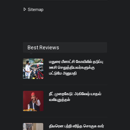
Sitemap
Best Reviews
மதுரை மீனாட்சி கோவிலில் தடுப்பு
ஊசி செலுத்தியவர்களுக்கு
மட்டுமே அனுமதி
நீட் முறைகேடு: அகிலேஷ் யாதவ்
வலியுறுத்தல்
திடீரென பற்றி எரிந்த சொகுசு கார்