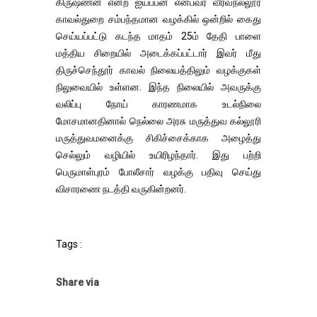
கிருஷ்ணன் என்ற ஐயப்பன் என்பவர் வீரவநல்லூர்
காவல்துறை சம்பந்தமான வழக்கில் ஒன்றில் கைது
செய்யப்பட்டு கடந்த மாதம் 25ம் தேதி பாளை
மத்திய சிறையில் அடைக்கப்பட்டார் இவர் மீது
திருச்செந்தூர் காவல் நிலையத்திலும் வழக்குகள்
நிலுவையில் உள்ளன. இந்த நிலையில் அவருக்கு
வலிப்பு நோய் காரணமாக உடல்நிலை
மோசமானதினால் நெல்லை அரசு மருத்துவ கல்லூரி
மருத்துவமனைக்கு சிகிச்சைக்காக அழைத்து
செல்லும் வழியில் உயிரிழந்தார். இது பற்றி
பெருமாள்புரம் போலீசார் வழக்கு பதிவு செய்து
விசாரணை நடத்தி வருகின்றனர்.
Tags :
Share via