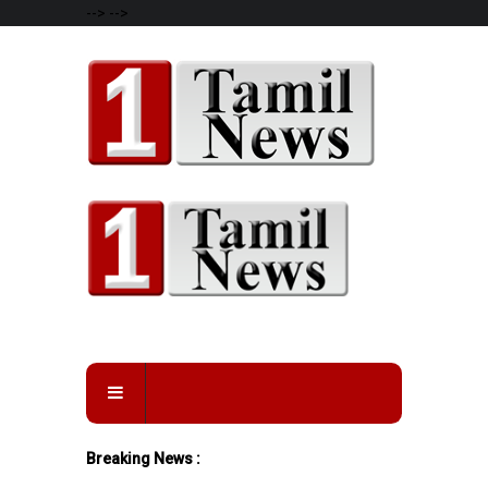
-->
-->
Breaking News :