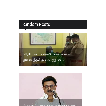
Random Posts
20,000ரூபாய் செல்போனை காவல்
நிலையத்தில் ஒப்படைத்த பாட்டி
ஆளுநர் ஆர்.என்.ரவி உடன் முதலமைச்சர்