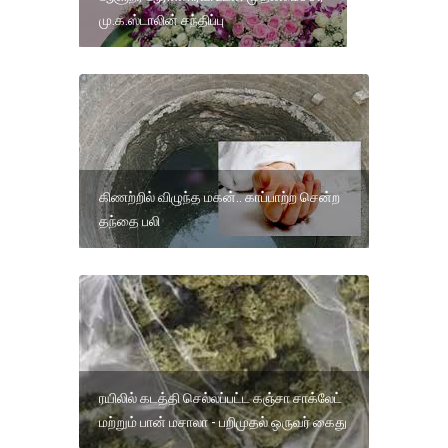
மு.க.ஸ்டாலின் சந்திப்பு
கிணற்றில் விழுந்த மகன்.. காப்பாற்ற சென்ற
தந்தை பலி
ரயிலில் கடத்தி செல்லப்பட்ட கஞ்சா சாக்லேட்
மற்றும் பான் மசாலா - பறிமுதல் ஒருவர் கைது