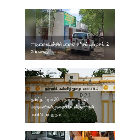
ராஜபாளையத்தில் யானை தந்தம் பறிமுதல். 2
பேர் கைது
தமிழ்நாட்டில் 20 முதன்மை கல்வி
அலுவலர்கள்,துணை இயக்குனர்கள்
பணியிட மாறுதல்.