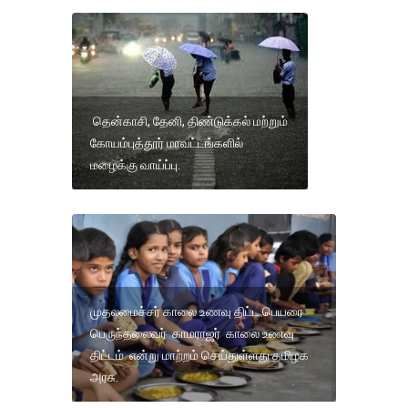
தென்காசி, தேனி, திண்டுக்கல் மற்றும்
கோயம்புத்தூர் மாவட்டங்களில்
மழைக்கு வாய்ப்பு.
முதலமைச்சர் காலை உணவு திட்ட பெயரை
பெருந்தலைவர் காமராஜர் காலை உணவு
திட்டம் என்று மாற்றம் செய்துள்ளது தமிழக
அரசு.