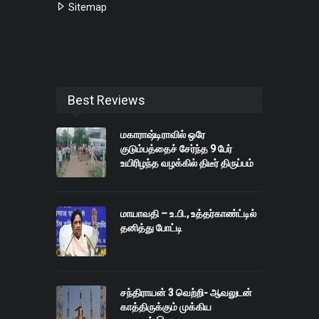
Sitemap
Best Reviews
மகாராஷ்டிராவில் ஒரே
குடும்பத்தைச் சேர்ந்த 9 பேர்
உயிரிழந்த வழக்கில் திடீர் திருப்பம்
மாயாவதி – உ.பி., உத்தர்காண்ட்டில்
தனித்து போட்டி
சந்திராயன் 3 வெற்றி- ஆவலுடன்
காத்திருக்கும் முக்கிய