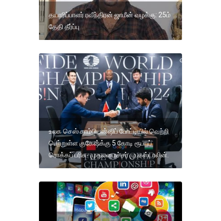
தயாரிப்பாளர் ரவீந்திரன் ஜாமீன் வழக்கு: 25ம்
தேதி தீர்ப்பு
உலக செஸ் சாம்பியன்ஷிப் போட்டியில் வெற்றி
பெற்றுள்ள குகேஷ்க்கு 5 கோடி ரூபாய்
ரொக்கப் பரிசு- முதலமைச்சர் மு.கஸ்டாலின்.