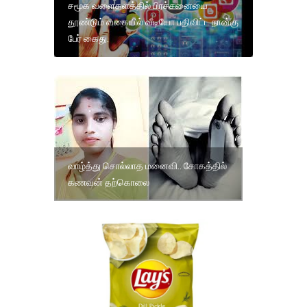
சமூக வளைதளத்தில் பிரச்சனையை
தூண்டும் வகையில் வீடியோ பதிவிட்ட நான்கு
பேர் கைது.
வாழ்த்து சொல்லாத மனைவி.. சோகத்தில்
கணவன் தற்கொலை