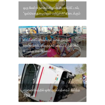
ஒரு லேஸ் உருளைக்கிழங்கு சிப் சாப்பிட்டால்,
"ஒவ்வொரு கடியிலும் மகிழ்ச்சி" கிடைக்கும்
சிகிச்சைப் பிரிவுக்குள் சென்றுவரும்
உறவினர்கள்: விருதுநகர் மாவட்டத்தில் 361
பேருக்கு கொரோனா!
சாலை விபத்தில் ஒரே குடும்பத்தைச் சேர்ந்த
7 பேர் பலி