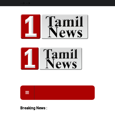
-->
-->
Breaking News :