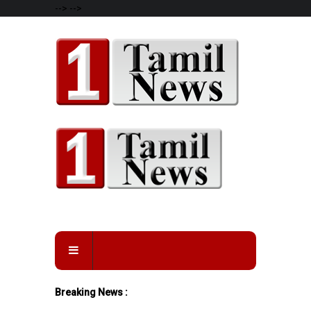
-->
-->
Breaking News :