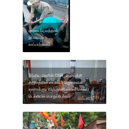
மாரடைப்பு வந்தால்
இப்படியும்
காப்பாற்றலாம்
இந்திய அரசின் CSIR_ஆராய்ச்சி
குழுமத்தின் டைரக்டர் ஜெனரலாக
காரைக்குடி விஞ்ஞானி கலைச்செல்வி
டெல்லியில் பொறுப்பேற்றார்