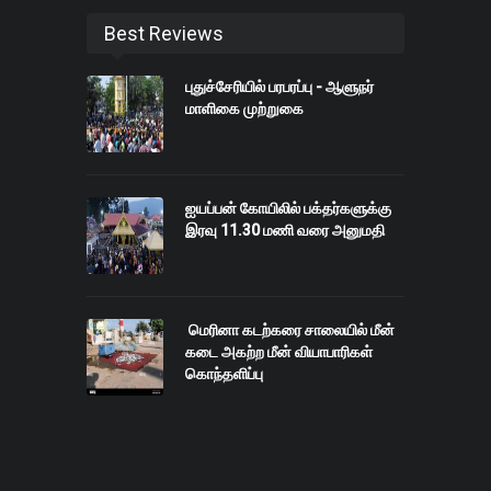
Best Reviews
புதுச்சேரியில் பரபரப்பு - ஆளுநர்
மாளிகை முற்றுகை
ஐயப்பன் கோயிலில் பக்தர்களுக்கு
இரவு 11.30 மணி வரை அனுமதி
மெரினா கடற்கரை சாலையில் மீன்
கடை அகற்ற மீன் வியாபாரிகள்
கொந்தளிப்பு