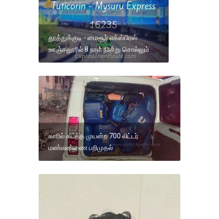
தூத்துக்குடி - மைசூர் எக்ஸ்பிரஸ்
ஊஞ்சலூரில் 8 நாள் நின்று சொல்லும்
காரில் கடத்த முயன்ற 700 லிட்டர்
மண்எண்ணை பறிமுதல்