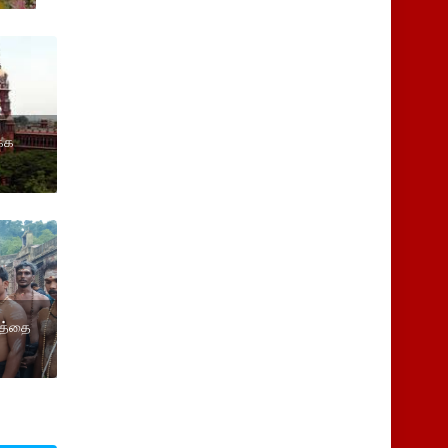
க்க
தத்தை