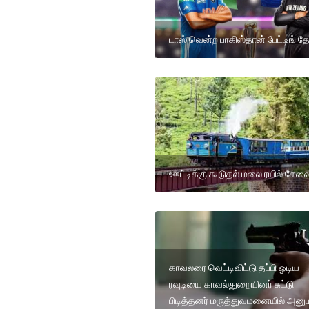
டாஸ் வென்ற பாகிஸ்தான் பேட்டிங் தேர
ஊட்டிக்கு கூடுதல் மலை ரயில் சேவ
காவலரை வெட்டிவிட்டு தப்பி ஓடிய
ரவுடியை காவல்துறையினர் சுட்டு
பிடித்தனர் மருத்துவமனையில் அனு