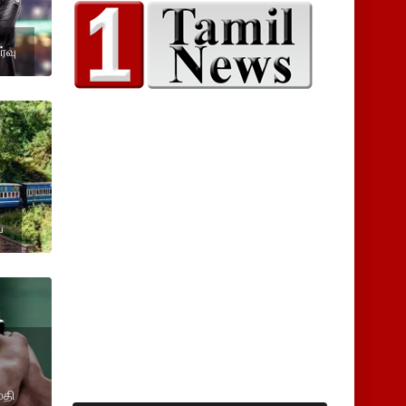
்வு
ை
மதி