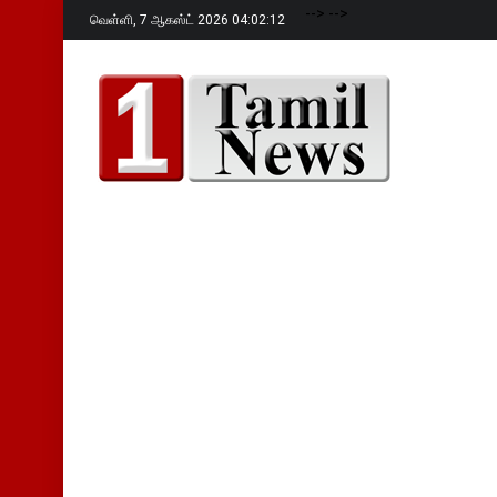
-->
-->
வெள்ளி,
7 ஆகஸ்ட் 2026 04:02:13