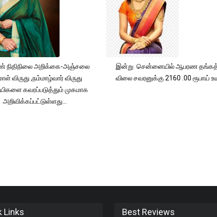
் நிதிநிலை அறிக்கை-அஞ்சலை
இன்று சென்னையில் ஆபரண தங்கத்
ாள் விருது ,நம்மாழ்வார் விருது
விலை சவரனுக்கு 2160 .00 ரூபாய் உயர
யிகளை கவரப்படுத்தும் முகமாக
அறிவிக்கப்பட்டுள்ளது...
k Links
Best Reviews