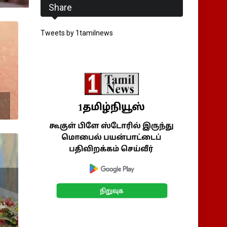
Share
Tweets by 1tamilnews
ில்