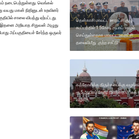
வம் நடைபெற்றுள்ளது. வெங்கல்
று வயது மகன் நிதினுடன் உறவினர்
குதியில் சாலை விபத்து ஏற்பட்டது.
தென்காசி மாவட்ட ஊராட்சி குழு
ார். இதனை அறியாத சிறுவன் அழுது
கூட்டத்தில் 1.5கோடி ரூபாய் ஊழல்
ோது அப்பகுதியைச் சேர்ந்த ஒருவர்
செய்துள்ளதாக மாவட்ட ஊராட்சி
தலைவிமீது குற்ற சாட்டு
கத்தோலிக்க திருச்சபைக்கு வழங்கப
ரூ.5 ஆயிரம் கோடி நிலத்தை மீட்கக்
வழக்கு.