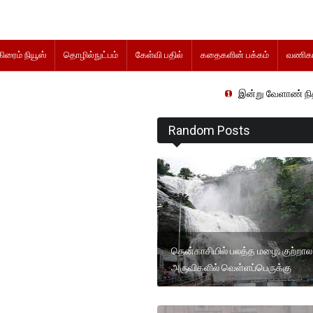
கிரைம் நியூஸ்
தொழில்நுட்பம்
கேள்வி பதில்
கதைகளின் பக்கம்
வணிகம
இன்று வேளாண் நிதிநிலை அறிக்க
Random Posts
தென்காசியில் பலத்த மழை; குற்றால
அருவிகளில் வெள்ளப்பெருக்கு