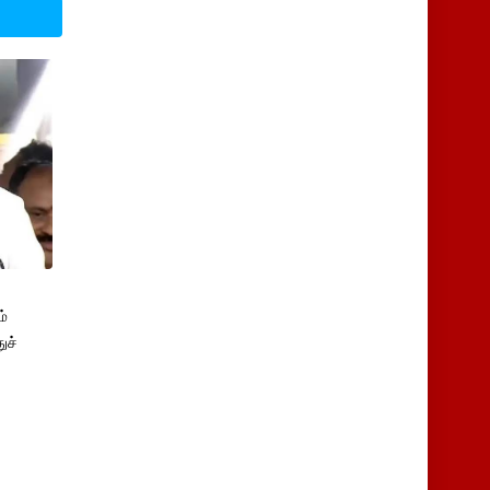
்
ுச்