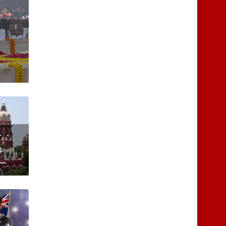
்பட்ட
 கோரி