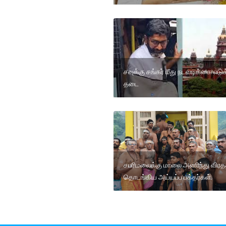
சவுக்கு சங்கர் மீது நடவடிக்கை எடு
தடை
சபரிமலைக்கு மாலை அணிந்து விர
தொடங்கிய அய்யப்ப பக்தர்கள்.