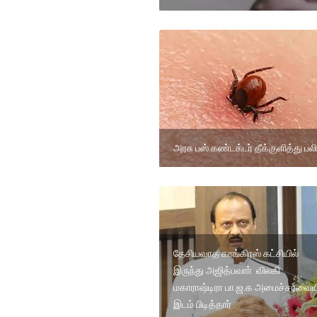
அரசு பஸ் கண்டக்டர் தீக்குளித்து பலி
தேசியவாத காங்கிரஸ் கட்சியில்
இருந்து அஜித்பவாா் விலகி
மகாராஷ்டிரா பா.ஜ.க அமைச்சரவைய
இடம் பிடித்தார்