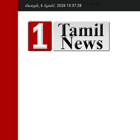
-->
-->
வியாழன்,
6 ஆகஸ்ட் 2026 15:37:29