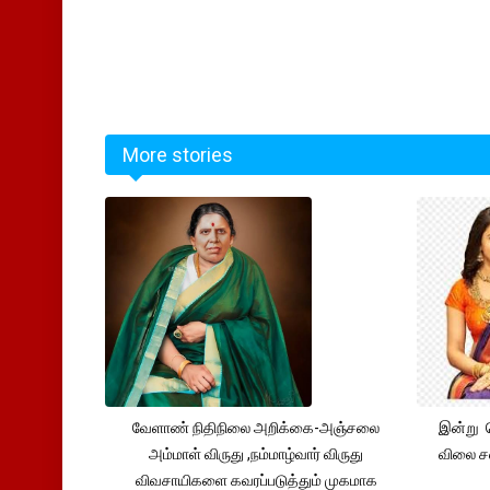
More stories
வேளாண் நிதிநிலை அறிக்கை-அஞ்சலை
இன்று 
அம்மாள் விருது ,நம்மாழ்வார் விருது
விலை சவ
விவசாயிகளை கவரப்படுத்தும் முகமாக