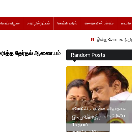
கிரைம் நியூஸ்
தொழில்நுட்பம்
கேள்வி பதில்
கதைகளின் பக்கம்
வணிகம
இன்று வேளாண் நிதிநிலை அறிக்கை 
கரித்த தேர்தல் ஆணையம்
Random Posts
ஈரோடு கிழக்கு இடைத்தேர்தலை
புறக்கணித்து தேமுதிக அறிவிப்பு.
இன்று கிராமிற்கு
15 ரூபாய்
குறைந்து 5615