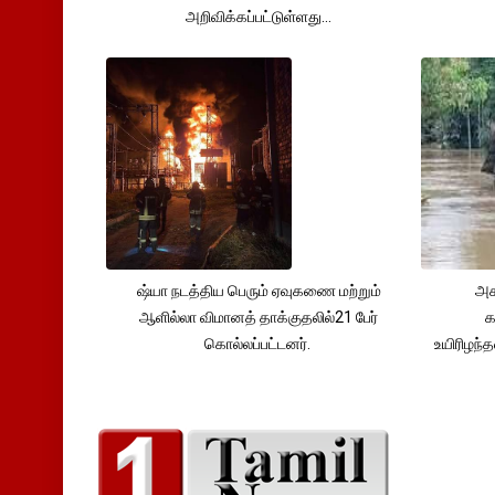
அறிவிக்கப்பட்டுள்ளது...
ஷ்யா நடத்திய பெரும் ஏவுகணை மற்றும்
அச
ஆளில்லா விமானத் தாக்குதலில்21 பேர்
க
கொல்லப்பட்டனர்.
உயிரிழந