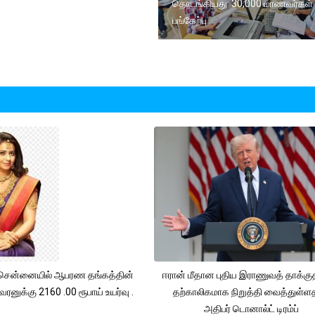
தொடங்கியது 30,000 மாணவர்கள்
பங்கேற்பு
சென்னையில் ஆபரண தங்கத்தின்
ஈரான் மீதான புதிய இராணுவத் தாக்க
ரனுக்கு 2160 .00 ரூபாய் உயர்வு .
தற்காலிகமாக நிறுத்தி வைத்துள்
அதிபர் டொனால்ட் டிரம்ப்