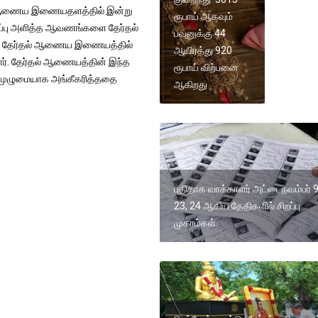
தல் ஆணைய இணையதளத்தில் இன்று
ரூபாய் ஆகவும்
ி தரப்பு அளித்த ஆவணங்களை தேர்தல்
பவுனுக்கு 44
ாமி தேர்தல் ஆணைய இணையத்தில்
ஆயிரத்து 920
ார். தேர்தல் ஆணையத்தின் இந்த
ரூபாய் விற்பனை
 முழுமையாக அங்கீகரித்ததை
ஆகிறது
புதிதாக வாக்காளர் அட்டைநவம்பர் 9
23, 24 ஆகிய தேதிகளில் சிறப்பு
முகாம்கள்.