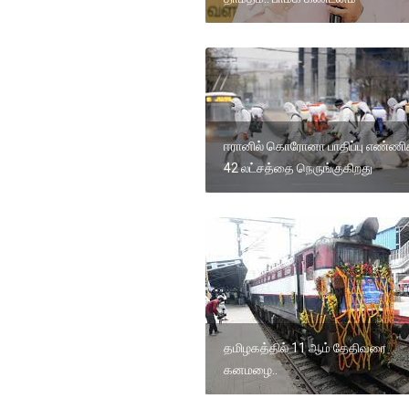
ஈரானில் கொரோனா பாதிப்பு எண்ண
42 லட்சத்தை நெருங்குகிறது
தமிழகத்தில் 11 ஆம் தேதிவரை
கனமழை..