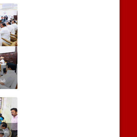
ின்
ாய்வு