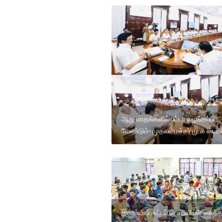
ஆறு மாதங்களில் பட்டா வழங்கப்பட
வேண்டும்- முதலமைச்சர் மு க ஸ்டால
இரண்டாம் கட்டப் பொறியியல் கலந்த