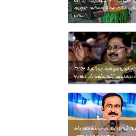
பெட்ரோல் குண்டு வீசப்பட்ட விவகாரத
ஆளுநர் மாளிகை X கணக்கில் அதிர
பதிவு.
"2026-க்கு பிறகு அதிமுக இருக்கும
தெரியாமல் போய்விடும்" டிடிவி.தின
கல்லூரிகளில் உதவிப் பேராசிரியர் ந
தாமதம்.. பாமக கண்டனம்