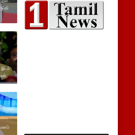
்தில்
ுப்தி
் இடம்
கரன்
ியமனம்