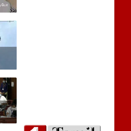
ஆடியோ
து-