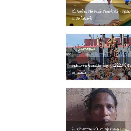
நீட் தேர்வு நிச்சயம் வேண்டும் - நயின
நாகேந்திரன்
சபரிமலை கோவிலுக்கு ரூ.222.98 க
வருவாய்
பெண் சாராய வியாபாரி கைது