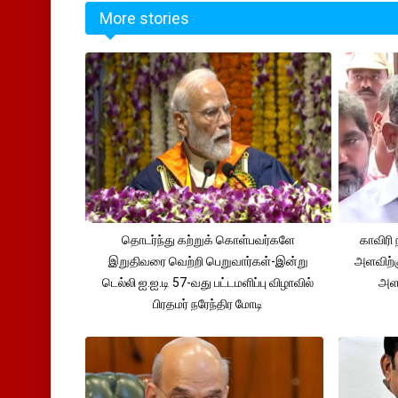
More stories
தொடர்ந்து கற்றுக் கொள்பவர்களே
காவிரி 
இறுதிவரை வெற்றி பெறுவார்கள்-இன்று
அளவிற்
டெல்லி ஐ.ஐ.டி 57-வது பட்டமளிப்பு விழாவில்
அளவ
பிரதமர் நரேந்திர மோடி