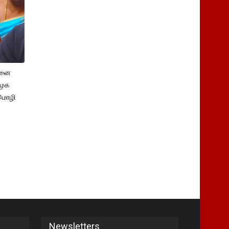
சனை
ிமுக
மொழி
Newsletters