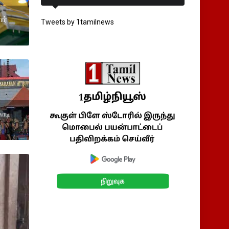
ார்
Tweets by 1tamilnews
ோடி