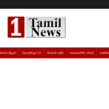
கிரைம் நியூஸ்
தொழில்நுட்பம்
கேள்வி பதில்
கதைகளின் பக்கம்
வணிகம