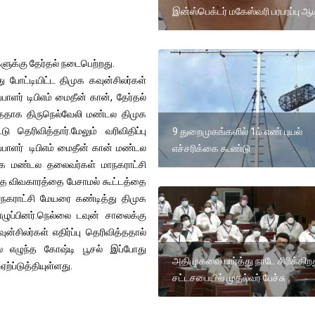
இன்ஸ்பெக்டர் மகேஸ்வரி பரபரப்பு 
்களுக்கு தேர்தல் நடைபெற்றது.
ு போட்டியிட்ட திமுக கவுன்சிலர்கள்
பாளர் டிபிஎம் மைதீன் கான், தேர்தல்
்ததாக திருநெல்வேலி மண்டல திமுக
ு தெரிவித்தார்.மேலும் வரிவிதிப்பு
9 துறைமுகங்களில் 1ம் எண் புயல்
்பாளர் டிபிஎம் மைதீன் கான் மண்டல
எச்சரிக்கை கூண்டு
க மண்டல தலைவர்கள் மாநகராட்சி
ந்த விவகாரத்தை பேசாமல் கூட்டத்தை
ாநகராட்சி மேயரை கண்டித்து திமுக
ுப்பினர்.நெல்லை டவுன் சாலைக்கு
ிலர்கள் எதிர்ப்பு தெரிவித்ததால்
தில் எழுந்த கோஷ்டி பூசல் இப்போது
அதிமுகவை பார்த்து நாடே சிரிக்கிற
ற்ப்டுத்தியுள்ளது.
சட்டசபையில் முதல்வர் பேச்சு .